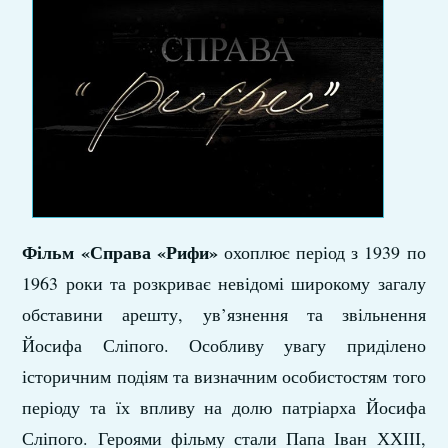
Фільм «Справа «Рифи»
охоплює період з 1939 по
1963 роки та розкриває невідомі широкому загалу
обставини арешту, ув’язнення та звільнення
Йосифа Сліпого. Особливу увагу приділено
історичним подіям та визначним особистостям того
періоду та їх впливу на долю патріарха Йосифа
Сліпого. Героями фільму стали Папа Іван ХХІІІ,