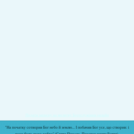
Подати записку на молитву Богослужіння онлайн
"На початку сотворив Бог небо й землю... І побачив Бог усе, що створив: і
воно було дуже добре" (Святе Письмо. Початок книги Буття).