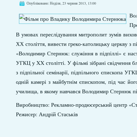
Опубліковано: Неділя, 23 червня 2013, 13:00
Вол
Пр
В умовах переслідування митрополит зумів вихова
ХХ століття, вивести греко-католицьку церкву з пі
«Володимир Стернюк: служіння в підпіллі» є нас
УГКЦ у XX столітті. У фільмі зібрані свідчення 
з підпільної семінарії, підпільного єпископа УГ
одній камері з майбутнім єпископом, під час йог
училища, в якому навчався Володимир Стернюк піс
Виробництво: Рекламно-продюсерський центр «Ст
Режисер: Андрій Стаськів