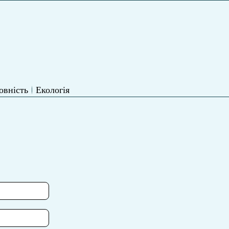
овність
Екологія