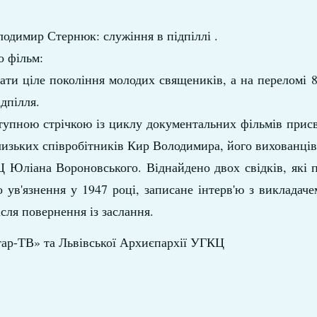
одимир Стернюк: служіння в підпіллі .
о фільм:
ти ціле покоління молодих священиків, а на переломі 8
дпілля.
тупною стрічкою із циклу документальних фільмів прис
близьких співробітників Кир Володимира, його вихованці
КЦ Юліана Вороновського. Віднайдено двох свідків, які 
о ув'язнення у 1947 році, записане інтерв'ю з викладач
ля повернення із заслання.
ар-ТВ» та Львівської Архиєпархії УГКЦ