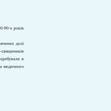
0-90-х років
вячених долі
в-священиків
перебували в
ем медичного