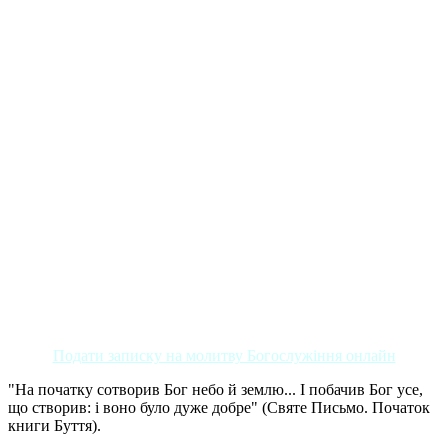
Подати записку на молитву Богослужіння онлайн
"На початку сотворив Бог небо й землю... І побачив Бог усе,
що створив: і воно було дуже добре" (Святе Письмо. Початок
книги Буття).