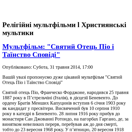
Релігійні мультфільми l Християнські
мультики
Мультфільм: "Святий Отець Піо і
Таїнство Сповіді"
Опубліковано: Субота, 31 травня 2014, 17:00
Вашій увазі пропонуємо дуже цікавий мультфільм "Святий
Отець Піо і Таїнство Сповіді"
Святий отець Піо, Франческо Форджоне, народився 25 травня
1887 року в П’єтрельчіні (Італія), в дієцезії Беневенто. До
ордену Братів Менших Капуцинів вступив 6 січня 1903 року
як кандидат у пресвітери. Висвячений був 10 серпня 1910
року в катедрі в Беневенто. 28 липня 1916 року прибув до
монастиря Сан Джованні Ротондо, на пагорбах Гаргано, де, за
винятком невеликих перерв, перебував аж до дня смерті,
тобто до 23 вересня 1968 року. У п’ятницю, 20 вересня 1918