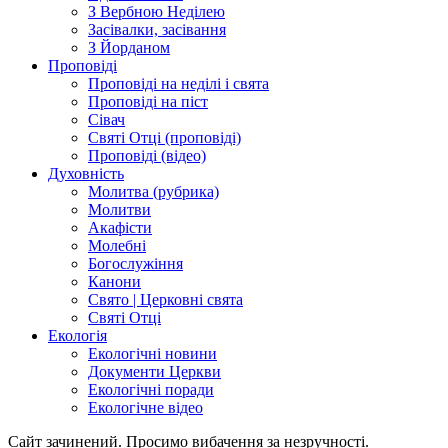
З Вербною Неділею
Засівалки, засівання
З Йорданом
Проповіді
Проповіді на неділі і свята
Проповіді на піст
Сівач
Святі Отці (проповіді)
Проповіді (відео)
Духовність
Молитва (рубрика)
Молитви
Акафісти
Молебні
Богослужіння
Канони
Свято | Церковні свята
Святі Отці
Екологія
Екологічні новини
Документи Церкви
Екологічні поради
Екологічне відео
Сайт зачинений. Просимо вибачення за незручності.