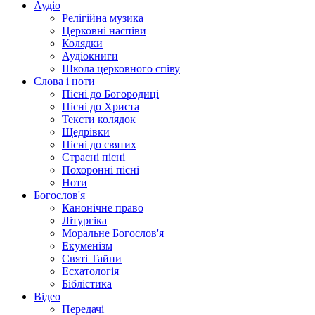
Аудіо
Релігійна музика
Церковні наспіви
Колядки
Аудіокниги
Школа церковного співу
Слова і ноти
Пісні до Богородиці
Пісні до Христа
Тексти колядок
Щедрівки
Пісні до святих
Страсні пісні
Похоронні пісні
Ноти
Богослов'я
Канонічне право
Літургіка
Моральне Богослов'я
Екуменізм
Святі Тайни
Есхатологія
Біблістика
Відео
Передачі