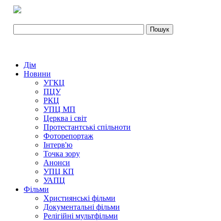
Дім
Новини
УГКЦ
ПЦУ
РКЦ
УПЦ МП
Церква і світ
Протестантські спільноти
Фоторепортаж
Інтерв'ю
Точка зору
Анонси
УПЦ КП
УАПЦ
Фільми
Християнські фільми
Документальні фільми
Релігійні мультфільми