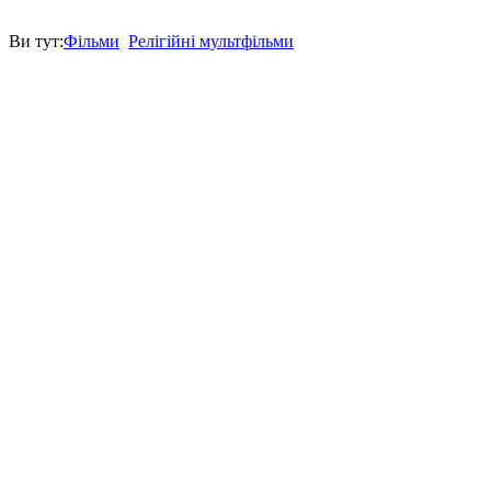
Ви тут:
Фільми
Релігійні мультфільми