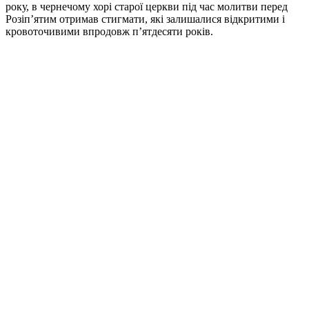
року, в чернечому хорі старої церкви під час молитви перед
Розіп’ятим отримав стигмати, які залишалися відкритими і
кровоточивими впродовж п’ятдесяти років.