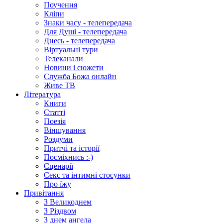
Поучення
Кліпи
Знаки часу - телепередача
Для Душі - телепередача
Днесь - телепередача
Віртуальні тури
Телеканали
Новини і сюжети
Служба Божа онлайн
Живе ТВ
Література
Книги
Статті
Поезія
Віншування
Роздуми
Притчі та історії
Посміхнись :-)
Сценарії
Секс та інтимні стосунки
Про їжу
Привітання
З Великоднем
З Різдвом
З днем ангела