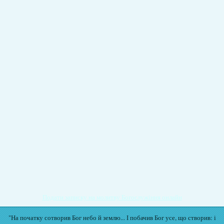
Подати записку на молитву Богослужіння онлайн
"На початку сотворив Бог небо й землю... І побачив Бог усе, що створив: і