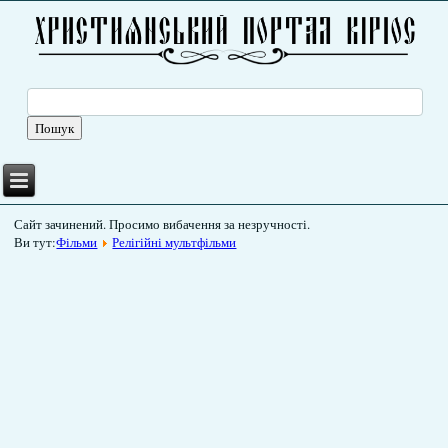
Сайт зачинений. Просимо вибачення за незручності.
Ви тут:
Фільми
Релігійні мультфільми