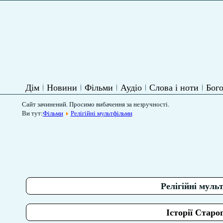
Дім
Новини
Фільми
Аудіо
Слова і ноти
Бого
Сайт зачинений. Просимо вибачення за незручності.
Ви тут:
Фільми
Релігійні мультфільми
Релігійні муль
Історії Старо