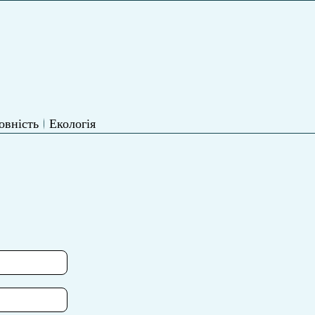
овність
Екологія