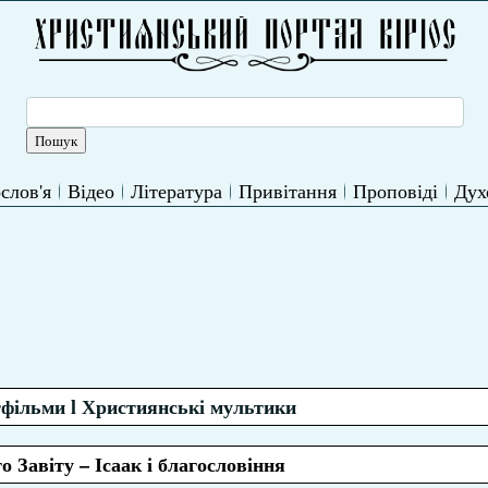
слов'я
Відео
Література
Привітання
Проповіді
Дух
тфільми l Християнські мультики
го Завіту – Ісаак і благословіння