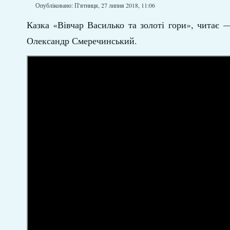
Опубліковано: П'ятниця, 27 липня 2018, 11:06
Казка «Вівчар Василько та золоті гори», читає 
Олександр Смеречинський.