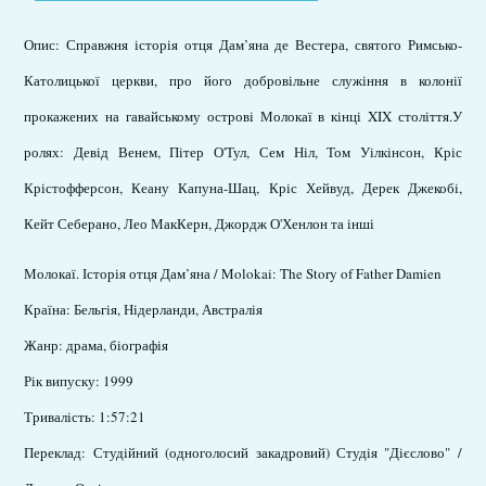
Опис: Справжня історія отця Дам’яна де Вестера, святого Римсько-
Католицької церкви, про його добровільне служіння в колонії
прокажених на гавайському острові Молокаї в кінці XIX століття.У
ролях: Девід Венем, Пітер О'Тул, Сем Ніл, Том Уілкінсон, Кріс
Крістофферсон, Кеану Капуна-Шац, Кріс Хейвуд, Дерек Джекобі,
Кейт Себерано, Лео МакКерн, Джордж О'Хенлон та інші
Молокаї. Історія отця Дам’яна / Molokai: The Story of Father Damien
Країна: Бельгія, Нідерланди, Австралія
Жанр: драма, біографія
Рік випуску: 1999
Тривалість: 1:57:21
Переклад: Студійний (одноголосий закадровий) Студія "Дієслово" /