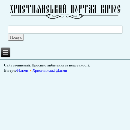
Сайт зачинений. Просимо вибачення за незручності.
Ви тут:
Фільми
Християнські фільми