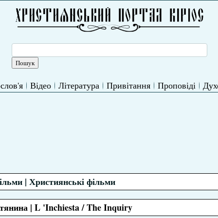
слов'я
Відео
Література
Привітання
Проповіді
Дух
фільми | Християнські фільми
нина | L 'Inchiesta / The Inquiry