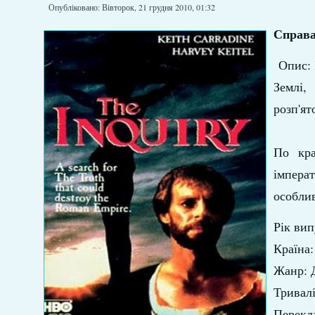
Опубліковано: Вівторок, 21 грудня 2010, 01:32
Справа 
Опис: І
Землі,
розп'ят
По кра
імпера
особлив
Рік вип
Країна: 
Жанр: 
Тривалі
Перекла