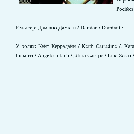
Російсь
Режисер: Даміано Даміані / Damiano Damiani /
У ролях: Кейт Керрадайн / Keith Carradine /, Харв
Інфанті / Angelo Infanti /, Ліна Састре / Lina Sast