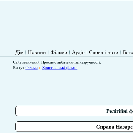
Дім
Новини
Фільми
Аудіо
Слова і ноти
Бого
Сайт зачинений. Просимо вибачення за незручності.
Ви тут:
Фільми
Християнські фільми
Релігійні 
Справа Назаретя