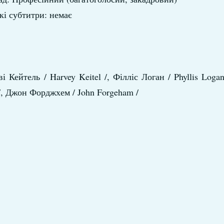
кі субтитри: немає
і Кейтель / Harvey Keitel /, Філліс Логан / Phyllis Loga
ri /, Джон Форджхем / John Forgeham /