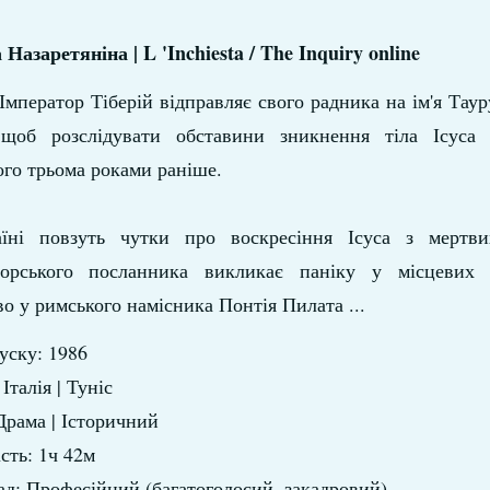
Назаретяніна | L 'Inchiesta / The Inquiry online
мператор Тіберій відправляє свого радника на ім'я Таур
 щоб розслідувати обставини зникнення тіла Ісуса 
ого трьома роками раніше.
їні повзуть чутки про воскресіння Ісуса з мертви
торського посланника викликає паніку у місцевих 
о у римського намісника Понтія Пилата ...
уску: 1986
Італія | Туніс
Драма | Історичний
сть: 1ч 42м
д: Професійний (багатоголосий, закадровий)