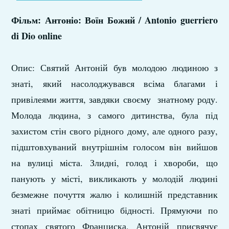
Фільм: Антоніо: Воїн Божий / Antonio guerriero
di Dio online
Опис: Святий Антоній був молодою людиною з
знаті, який насолоджувався всіма благами і
привілеями життя, завдяки своєму знатному роду.
Молода людина, з самого дитинства, була під
захистом стін свого рідного дому, але одного разу,
підштовхуваний внутрішнім голосом він вийшов
на вулиці міста. Злидні, голод і хвороби, що
панують у місті, викликають у молодій людині
безмежне почуття жалю і колишній представник
знаті приймає обітницю бідності. Прямуючи по
стопах святого Франциска, Антоній присвячує