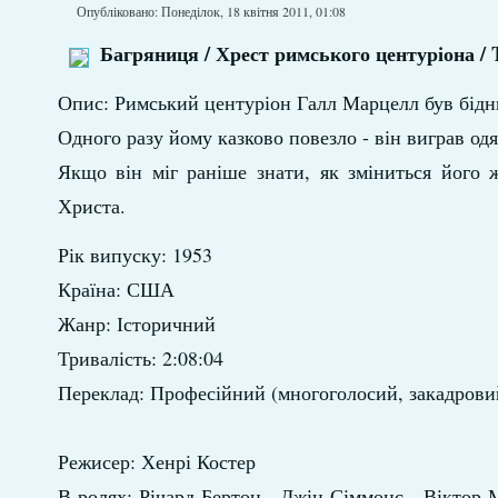
Опубліковано: Понеділок, 18 квітня 2011, 01:08
Багряниця / Хрест римського центуріона / 
Опис: Римський центуріон Галл Марцелл був бідни
Одного разу йому казково повезло - він виграв одяг
Якщо він міг раніше знати, як зміниться його 
Христа.
Рік випуску: 1953
Країна: США
Жанр: Історичний
Тривалість: 2:08:04
Переклад: Професійний (многоголосий, закадро
Режисер: Хенрі Костер
В ролях: Річард Бертон , Джін Сіммонс , Віктор 