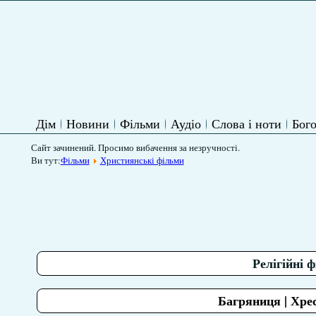
Дім
Новини
Фільми
Аудіо
Слова і ноти
Бого
Сайт зачинений. Просимо вибачення за незручності.
Ви тут:
Фільми
Християнські фільми
Релігійні 
Багряниця | Хрес