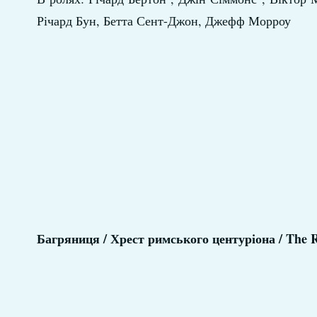
Річард Бун, Бетта Сент-Джон, Джефф Морроу
Багряниця / Хрест римського центуріона / The