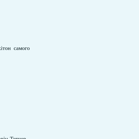
ітон самого
рін Тетчер ,