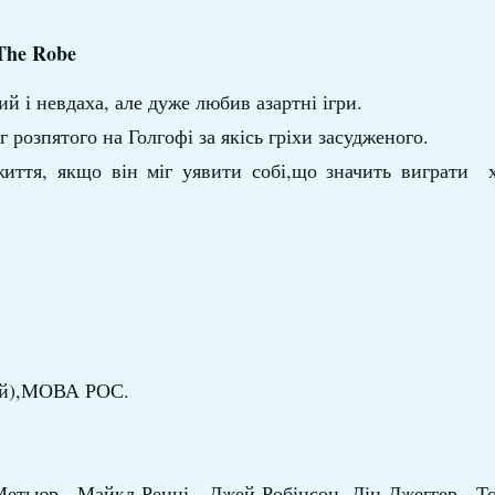
The Robe
й і невдаха, але дуже любив азартні ігри.
 розпятого на Голгофі за якісь гріхи засудженого.
життя, якщо він міг уявити собі,що значить виграти х
вий),МОВА РОС.
Метьюр , Майкл Ренні , Джей Робінсон, Дін Джеггер , То