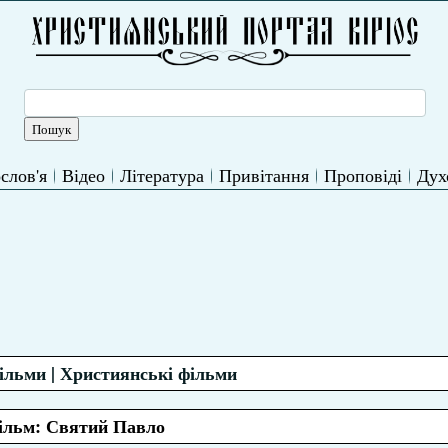
слов'я
Відео
Література
Привітання
Проповіді
Дух
фільми | Християнські фільми
ільм: Святий Павло