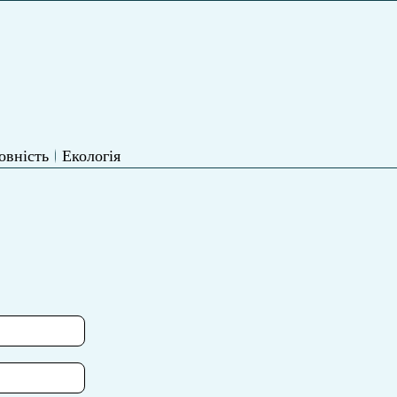
овність
Екологія