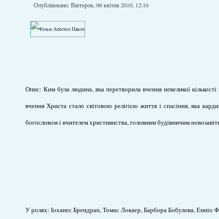
Опубліковано: Вівторок, 06 квітня 2010, 12:16
Опис: Ким була людина, яка перетворила вчення невеликої кількості
вчення Христа стало світовою релігією життя і спасіння, яка кард
богословом і вчителем християнства, головним будівничим новозавітн
У ролях: Іоханес Брендрап, Томас Локаер, Барбора Бобулова, Енніо Ф