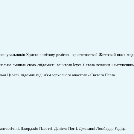
 шанувальників Христа в світову релігію - християнство? Ж
иттєвий шлях люди
инально змінила свою свідомість гонителя Ісуса і стала великим і натхненни
ьої Церкви, відомим під ім'ям верховного апостола - Святого Павла.
антастічіні, Джорджіо Пасотті, Даніела Поггі, Джованні Ломбардо Радіца.