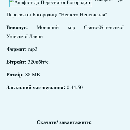
Пересвятої Богородиці "Невісто Неневісная"
Виконує:
Монаший хор Свято-Успенської
Унівської Лаври
Формат:
mp3
Бітрейт:
320кбіт/с.
Розмір:
88 MB
Загальний час звучання:
0:44:50
Скачати/ завантажити: