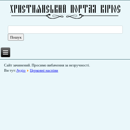
Сайт зачинений. Просимо вибачення за незручності.
Ви тут:
Аудіо
Церковні наспіви