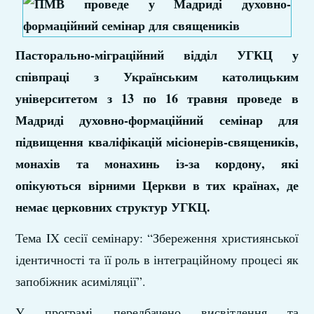
Пасторально-міграційний відділ УГКЦ у
співпраці з Українським католицьким
університетом з 13 по 16 травня проведе в
Мадриді духовно-формаційний семінар для
підвищення кваліфікацій місіонерів-священиків,
монахів та монахинь із-за кордону, які
опікуються вірними Церкви в тих країнах, де
немає церковних структур УГКЦ.
Тема IX сесії семінару: “Збереження християнської
ідентичності та її роль в інтеграційному процесі як
запобіжник асиміляції”.
У програмі передбачено висвітлення та