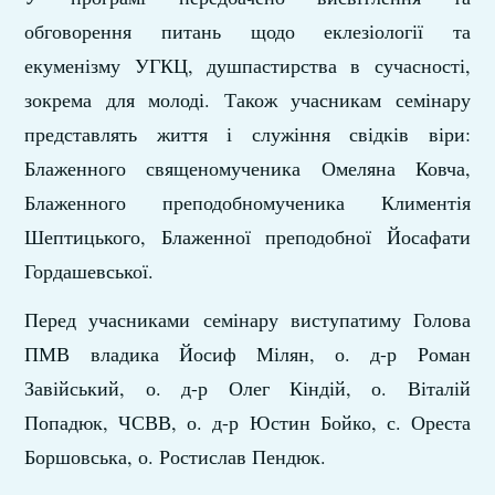
обговорення питань щодо еклезіології та
екуменізму УГКЦ, душпастирства в сучасності,
зокрема для молоді. Також учасникам семінару
представлять життя і служіння свідків віри:
Блаженного священомученика Омеляна Ковча,
Блаженного преподобномученика Климентія
Шептицького, Блаженної преподобної Йосафати
Гордашевської.
Перед учасниками семінару виступатиму Голова
ПМВ владика Йосиф Мілян, о. д-р Роман
Завійський, о. д-р Олег Кіндій, о. Віталій
Попадюк, ЧСВВ, о. д-р Юстин Бойко, с. Ореста
Боршовська, о. Ростислав Пендюк.