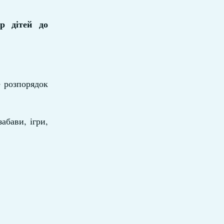
р дітей до
е розпорядок
абави, ігри,