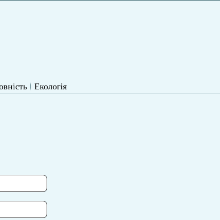
овність
Екологія