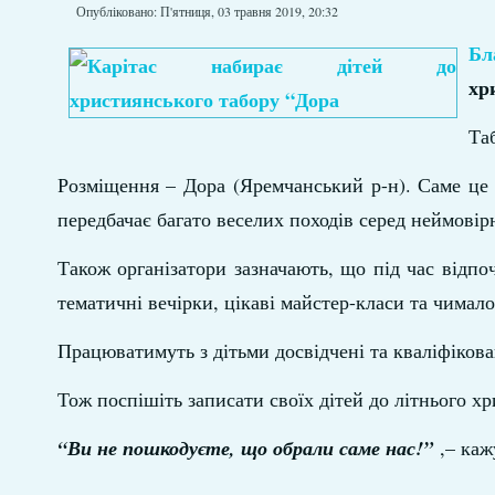
Опубліковано: П'ятниця, 03 травня 2019, 20:32
Бл
хр
Таб
Розміщення – Дора (Яремчанський р-н). Саме це 
передбачає багато веселих походів серед неймовір
Також організатори зазначають, що під час відпоч
тематичні вечірки, цікаві майстер-класи та чимало
Працюватимуть з дітьми досвідчені та кваліфікова
Тож поспішіть записати своїх дітей до літнього х
“Ви не пошкодуєте, що обрали саме нас!”
,– кажу