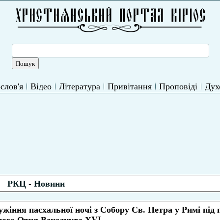
слов'я
Відео
Література
Привітання
Проповіді
Дух
РКЦ - Новини
жіння пасхальної ночі з Собору Св. Петра у Римі під
ого Отця Венедикта ХVI