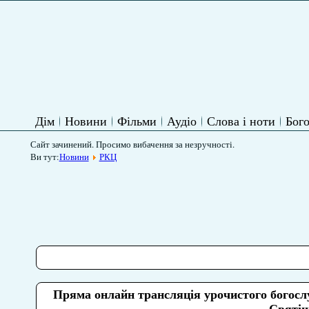
Дім
Новини
Фільми
Аудіо
Слова і ноти
Бого
Сайт зачинений. Просимо вибачення за незручності.
Ви тут:
Новини
РКЦ
Пряма онлайн трансляція урочистого богослу
Святіш