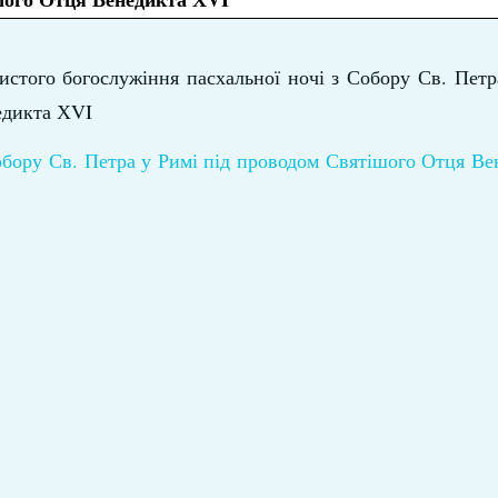
истого богослужіння пасхальної ночі з Собору Св. Петр
едикта ХVI
обору Св. Петра у Римі під проводом Святішого Отця В