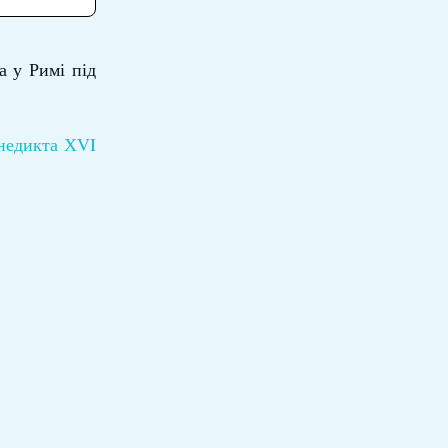
а у Римі під
енедикта ХVI