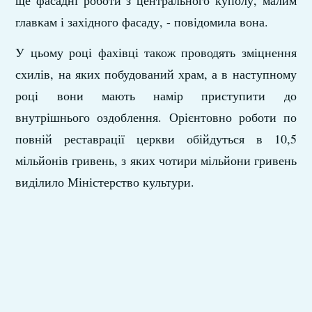
ще фасадні роботи з центрального куполу, малим
главкам і західного фасаду, - повідомила вона.
У цьому році фахівці також проводять зміцнення
схилів, на яких побудований храм, а в наступному
році вони мають намір приступити до
внутрішнього оздоблення. Орієнтовно роботи по
повній реставрації церкви обійдуться в 10,5
мільйонів гривень, з яких чотири мільйони гривень
виділило Міністерство культури.