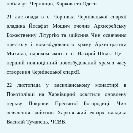
поблизу: Чернівців, Харкова та Одеси.
21 листопада в с. Чорнівка Чернівецької єпархії
владика Йосафат Мощич очолив Архиєрейську
Божественну Літургію та здійснив Чин освячення
престолу і новозбудованого храму Архистратига
Михаїла, парохом якого є о. Назарій Шпак. Це –
перший повноцінний новозбудований храм з часу
створення Чернівецької єпархії.
22 листопада у василіанському монастирі в
Покотилівці на Харківщині освятили оновлену
церкву Покрови Пресвятої Богородиці. Чин
освячення здійснив Харківський екзарх владика
Василій Тучапець, ЧСВВ.