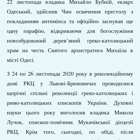
22 листопада владика Михайло Бубній, екзарх
Одеський, здійснив Чин освячення престолу з
покладанням антимінса та офіційно заснував ще
одну парафію, відкриваючи для богослужіння
новозбудований дерев’яний греко-католицький
храм на честь Святого архистратига Михаїла в
місті Одесі.
З 24 по 26 листопада 2020 року в реколекційному
домі РКЦ у Львові-Брюховичах проводилися
щорічні спільні реколекції греко-католицьких і
римо-католицьких єпископів України. Духовні
науки цього року виголосив владика Микола
Лучок, єпископ-помічник Мукачівської дієцезії
РКЦ. Крім того, сьогодні, по обіді, після