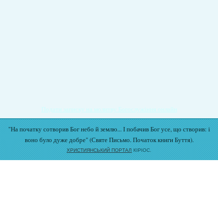
Подати записку на молитву Богослужіння онлайн
"На початку сотворив Бог небо й землю... І побачив Бог усе, що створив: і
воно було дуже добре" (Святе Письмо. Початок книги Буття).
ХРИСТИЯНСЬКИЙ ПОРТАЛ
КІРІОС.