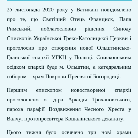
25 листопада 2020 року у Ватикані повідомлено
про те, що Святіший Отець Франциск, Папа
Римський, поблагословив рішення Синоду
Єпископів Української Греко-Католицької Церкви і
проголосив про створення нової Ольштинсько-
Гданської єпархії УГКЦ у Польщі. Єпископським
осідком єпархії буде м. Ольштин, а катедральним
собором – храм Покрови Пресвятої Богородиці.
Першим єпископом новоствореної єпархії
проголошено о. д-ра Аркадія Трохановського,
пароха парафії Воздвиження Чесного Хреста у
Валчу, протопресвітера Кошалінського деканату.
Цього тижня було освячено три нові храми