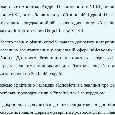
агоди свята Апостола Андрія Первозваного в УГКЦ вста
лави УГКЦ та особливих ситуацій в нашій Церкві. Цього
ться загальноцерковний збір коштів для фонду «Андріїв
альних ініціатив через Отця і Главу УГКЦ.
агато разів у різний спосіб надавав допомогу потерпіл
посередньо заангажованих у соціальній сфері (військових 
собисто. До нього безупинно звертаються люди, які
о року великими викликами для багатьох людей ста
и та повені на Західній Україні.
ожемо ефективно і швидко відповісти на заклики про д
оскільки проводиться як в Україні, так і за кордоном.
доброї волі долучитися до цієї ініціативи та допомо
 скарбниці нашої Церкви-матері під проводом Отця і Гл