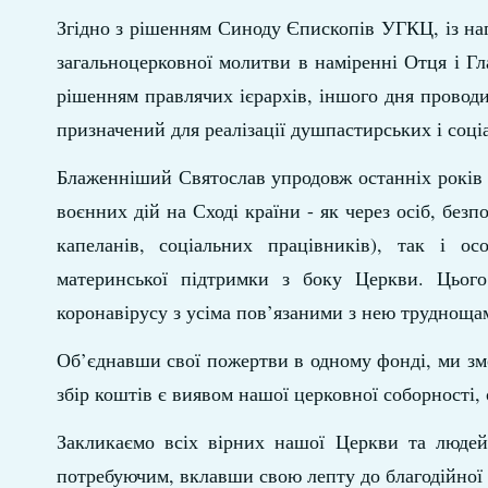
Згідно з рішенням Синоду Єпископів УГКЦ, із н
загальноцерковної молитви в наміренні Отця і Г
рішенням правлячих ієрархів, іншого дня проводи
призначений для реалізації душпастирських і соці
Блаженніший Святослав упродовж останніх років б
воєнних дій на Сході країни - як через осіб, без
капеланів, соціальних працівників), так і о
материнської підтримки з боку Церкви. Цьог
коронавірусу з усіма пов’язаними з нею труднощам
Об’єднавши свої пожертви в одному фонді, ми зм
збір коштів є виявом нашої церковної соборності, 
Закликаємо всіх вірних нашої Церкви та людей 
потребуючим, вклавши свою лепту до благодійної