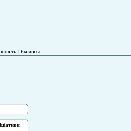
овність
Екологія
іціативи