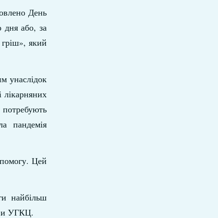
новлено День
 дня або, за
 гріш», який
им унаслідок
і лікарняних
 потребують
ла пандемія
опомогу. Цей
ги найбільш
ави УГКЦ.