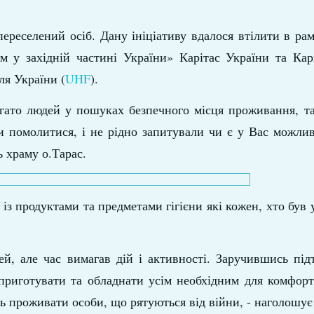
реселений осіб. Дану ініціативу вдалося втілити в ра
 у західній частині України» Карітас України та Кар
я України (
UHF
).
агато людей у пошуках безпечного місця проживання, т
и помолитися, і не рідно запитували чи є у Вас можли
 храму о.Тарас.
з продуктами та предметами гігієни які кожен, хто був у
дей, але час вимагав дій і активності. Заручившись п
приготувати та обладнати усім необхідним для комфорт
ь проживати особи, що рятуються від війни, - наголошу