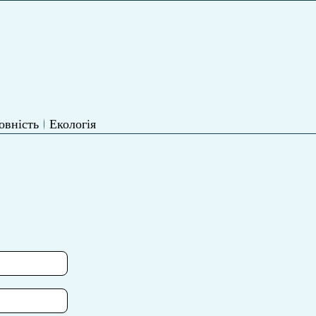
овність
Екологія