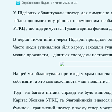
Опубліковано: Неділя, 17 липня 2022, 16:30
У Підгірцях облаштували шелтер для вимушено пе
«Гідна допомога внутрішньо переміщеним особам
УГКЦ , що підтримується Гуманітарним фондом дл
В перші тижні війни через Підгірці проїздили б
Часто люди зупинялися біля харму, заходили туд
можна проживати, - ділиться спогадами настоятель
На цей ми облаштували при вході у храм полички і
собі взяти, а хто мав можливість – міг поділитися.
Тоді на багато питань справді не було відпові
Карітас Жовква УГКЦ та благодійників вдалося 
будинок - транзитний шелтер у якому тепер можут