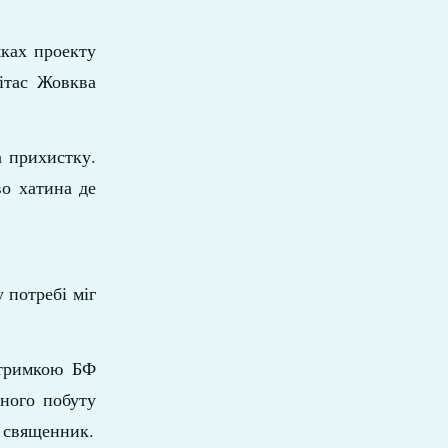
мках проекту
ітас Жовква
а прихистку.
во хатина де
 потребі міг
ідтримкою БФ
ного побуту
є священник.