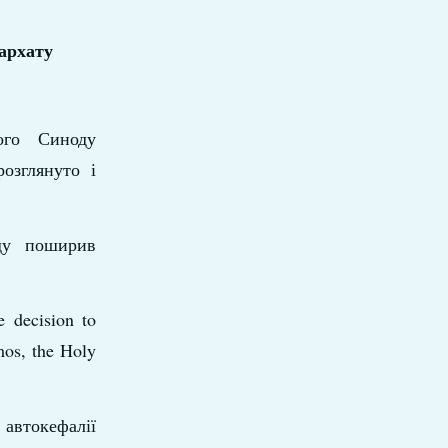
архату
ого Синоду
озглянуто і
оду поширив
e decision to
mos, the Holy
 автокефалії