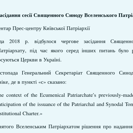
асідання сесії Священного Синоду Вселенського Патрі
нтар Прес-центру Київської Патріархії
ада 2018 р. відбулося чергове засідання Священн
атріархату, під час якого серед інших питань було р
осуються Церкви в Україні.
стопада Генеральний Секретаріат Священного Син
ке, де в пункті «с» сказано:
the context of the Ecumenical Patriarchate’s previously-mad
ticipation of the issuance of the Patriarchal and Synodal To
titutional Charter.»
йнятого Вселенським Патріархатом рішення про надання