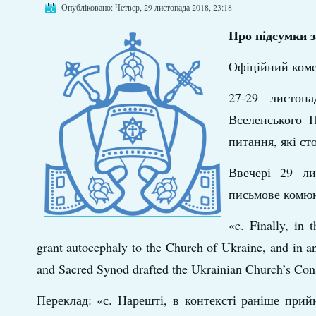
Опубліковано: Четвер, 29 листопада 2018, 23:18
Про підсумки з
Офіційний коме
27-29 листоп
Вселенського П
питання, які ст
Ввечері 29 ли
письмове комюні
«c. Finally, in 
grant autocephaly to the Church of Ukraine, and in an
and Sacred Synod drafted the Ukrainian Church’s Cons
Переклад: «с. Нарешті, в контексті раніше при