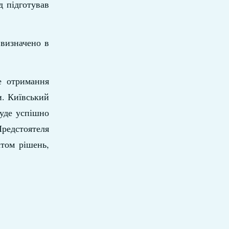
д підготував
 визначено в
е отримання
и. Київський
буде успішно
Предстоятеля
том рішень,