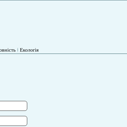
овність
Екологія