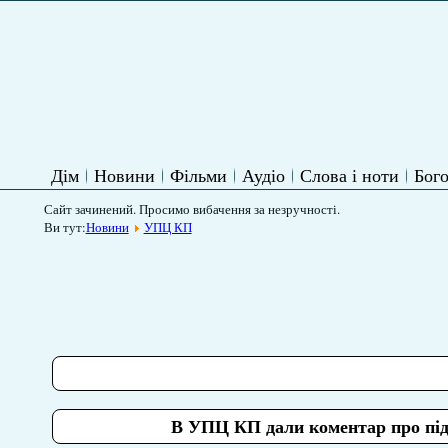
Дім
Новини
Фільми
Аудіо
Слова і ноти
Бого
Сайт зачинений. Просимо вибачення за незручності.
Ви тут:
Новини
УПЦ КП
В УПЦ КП дали коментар про під