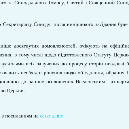
шого та Синодального Томосу, Святий і Священний Сино
 Секретаріату Синоду, після нинішнього засідання буде
аніше досягнутих домовленостей, очікують на офіційн
шення, в тому числі щодо підготовленого Статуту Церкв
зусиллями всіх залучених до процесу сторін невдовзі 
 ухвалить необхідні рішення щодо об’єднання, обрання 
ідповідно до раніше оголошених Вселенським Патріарха
елю Церкви.
з посиланням на
cerkva.info