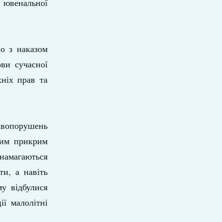
 ювенальної
но з наказом
ови сучасної
хніх прав та
равопорушень
 цим прикрим
 намагаються
ти, а навіть
му відбулися
ї малолітні