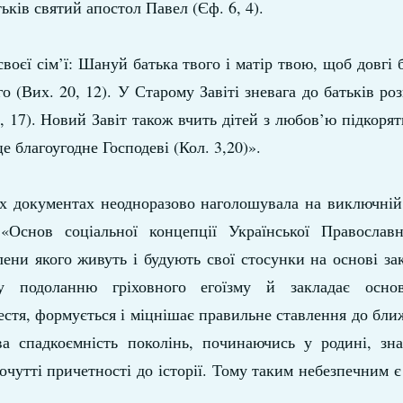
ьків святий апостол Павел (Єф. 6, 4).
своєї сім’ї: Шануй батька твого і матір твою, щоб довгі 
о (Вих. 20, 12). У Старому Завіті зневага до батьків роз
0, 17). Новий Завіт також вчить дітей з любов’ю підкорят
е благоугодне Господеві (Кол. 3,20)».
х документах неодноразово наголошувала на виключній 
 «Основ соціальної концепції Української Православ
лени якого живуть і будують свої стосунки на основі за
у подоланню гріховного егоїзму й закладає основ
честя, формується і міцнішає правильне ставлення до ближ
а спадкоємність поколінь, починаючись у родині, зна
очутті причетності до історії. Тому таким небезпечним 