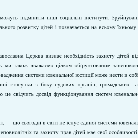
е можуть підмінити інші соціальні інститути. Зруйнува
льного розвитку дітей і позначається на всьому їхньом
авославна Церква визнає необхідність захисту дітей в
нак ми також вважаємо цілком обґрунтованим занепокоє
вадження системи ювенальної юстиції може нести в собі
нні стосунки з боку судових органів, громадських та
ро це свідчить досвід функціонування систем ювенальн
 — що сьогодні в світі не існує єдиної системи ювеналь
повнолітніх та захисту прав дітей має свої особливості