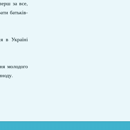
перш за все,
ати батьків-
я в Україні
ння молодого
иноду.