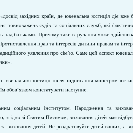
освід західних країн, де ювенальна юстиція діє вже б
ння повноважень судів та соціальних служб, які фактич
ль над батьками. Причому таке втручання може здійснюв
 Протиставлення прав та інтересів дитини правам та інтер
радиційного уявлення про сім’ю. Саме цей аспект ювенал
чки».
о ювенальної юстиції після підписання міністром юстиц
їм обов`язком констатувати наступне.
аним соціальним інститутом. Народження та вихова
, згідно зі Святим Письмом, виховання дітей має відбув
ь за виховання дітей. Не роздратовуйте дітей ваших, а ви