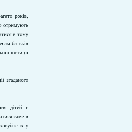
агато років,
но отримують
атися в тому
есам батьків
ьної юстиції
ії згаданого
ння дітей є
атися саме в
ховуйте їх у