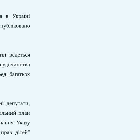
я в Україні
публіковано
ві ведеться
судочинства
ед багатьох
і депутати,
альний план
нання Указу
прав дітей"