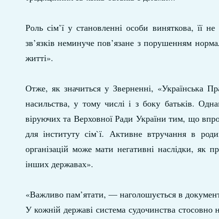
Роль сім’ї у становленні особи виняткова, її н
зв’язків неминуче пов’язане з порушенням норма
житті».
Отже, як значиться у Зверненні, «Українська Пр
насильства, у тому числі і з боку батьків. Од
віруючих та Верховної Ради України тим, що впро
для інституту сім`ї. Активне втручання в роди
організацій може мати негативні наслідки, як п
інших державах».
«Важливо пам’ятати, — наголошується в документі,
У кожній державі система судочинства стосовно не