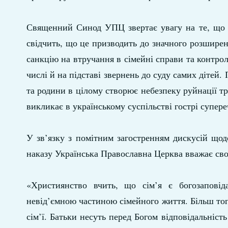
Священний Синод УПЦ звертає увагу на те, що «д
свідчить, що це призводить до значного розшире
санкцію на втручання в сімейні справи та контро
числі й на підставі звернень до суду самих дітей.
та родини в цілому створює небезпеку руйнації т
викликає в українському суспільстві гострі супере
У зв’язку з помітним загостренням дискусій щод
наказу Українська Православна Церква вважає сво
«Християнство вчить, що сім’я є богозаповід
невід’ємною частиною сімейного життя. Більш того
сім’ї. Батьки несуть перед Богом відповідальніст