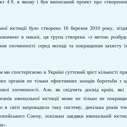
кт 4.9, в якому і був виписаний проект про створення
ної юстиції було створено 16 березня 2010 року, згід
азначено в наказі, ця група створена «з метою розбуд
вня злочинності серед молоді та покращення захисту ї
 ми спостерігаємо в Україні суттєвий зріст кількості п
вних органів не тільки ефективних заходів боротьби з
ової злочинності. Але, як свідчить досвід країн, які
органів ювенальної юстиції може не тільки не покращи
 в світі запровадила таку систему, декілька років то
опейського Союзу, оскільки завдяки ювенальній юстиці
и».