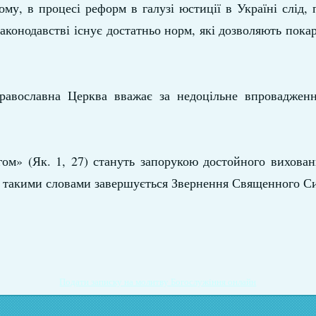
му, в процесі реформ в галузі юстиції в Україні слід, 
аконодавстві існує достатньо норм, які дозволяють покар
равославна Церква вважає за недоцільне впровадженн
гом» (Як. 1, 27) стануть запорукою достойного вихова
 — такими словами завершується Звернення Священного С
Подати записку на молитву Богослужіння онлайн