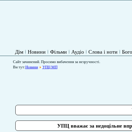
Дім
Новини
Фільми
Аудіо
Слова і ноти
Бого
Сайт зачинений. Просимо вибачення за незручності.
Ви тут:
Новини
УПЦ МП
УПЦ вважає за недоцільне впр