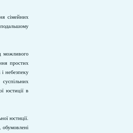
ння сімейних
у подальшому
ід можливого
ння простих
 і небезпеку
 суспільних
ої юстиції в
ної юстиції.
, обумовлені