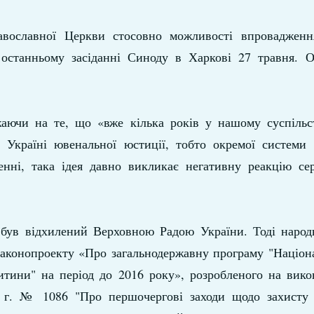
вославної Церкви стосовно можливості впровадженн
останньому засіданні Синоду в Харкові 27 травня. О
аючи на те, що «вже кілька років у нашому суспільст
Україні ювенальної юстиції, тобто окремої системи 
енні, така ідея давно викликає негативну реакцію сер
 був відхилений Верховною Радою України. Тоді народн
аконопроекту «Про загальнодержавну програму "Націон
итини" на період до 2016 року», розробленого на вико
 г. № 1086 "Про першочергові заходи щодо захисту 