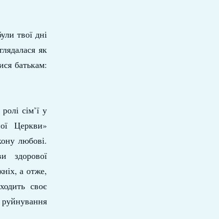
були твої дні
глядалася як
ися батькам:
ролі сім’ї у
ної Церкви»
кону любові.
и здорової
ніх, а отже,
ходить своє
є руйнування