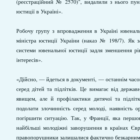
(реєстраційний № 2570)", видалили з нього пун
юстиції в Україні».
Робочу групу з впровадження в Україні ювеналь
міністра юстиції України (наказ № 198/7). Як з
системи ювенальної юстиції задля зменшення рі
інтересів».
«Дійсно, — йдеться в документі, — останнім часом
серед дітей та підлітків. Це вимагає від держа
явищем, але й профілактики дитячої та підлітк
подолати злочинність серед молоді, наявність 
погіршити ситуацію. Так, у Франції, яка першою
найбільші молодіжні заворушення в країнах Євр
правопорушники залишалися фактично безкарним