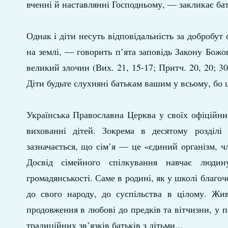
вченні й наставлянні Господньому, — закликає бат
Однак і діти несуть відповідальність за добробут 
на землі, — говорить п’ята заповідь Закону Божог
великий злочин (Вих. 21, 15-17; Притч. 20, 20; 3
Діти будьте слухняні батькам вашим у всьому, бо ц
Українська Православна Церква у своїх офіційни
вихованні дітей. Зокрема в десятому розділі
зазначається, що сім’я — це «єдиний організм, ч
Досвід сімейного спілкування навчає людин
громадянськості. Саме в родині, як у школі благо
до свого народу, до суспільства в цілому. Жив
продовження в любові до предків та вітчизни, у п
традиційних зв’язків батьків з дітьми...