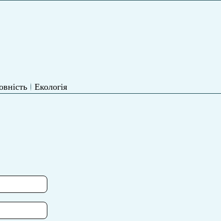
овність
Екологія