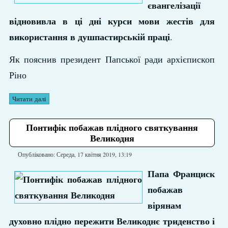
євангелізації
відновивла в ці дні курси мови жестів для
використання в душпастирській праці
.
Як пояснив президент Папської ради архієпископ
Ріно
Читати далі
Понтифік побажав плідного святкування
Великодня
Опубліковано: Середа, 17 квітня 2019, 13:19
Папа Франциск
побажав
вірянам
духовно плідно пережити Великоднє триденство і