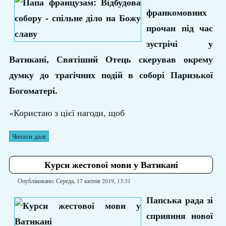
франкомовних
прочан під час
зустрічі у
Ватикані, Святіший Отець скерував окрему
думку до трагічних подій в соборі Паризької
Богоматері.
«Користаю з цієї нагоди, щоб
Читати далі
Курси жестової мови у Ватикані
Опубліковано: Середа, 17 квітня 2019, 13:31
Папська рада зі
сприяння нової