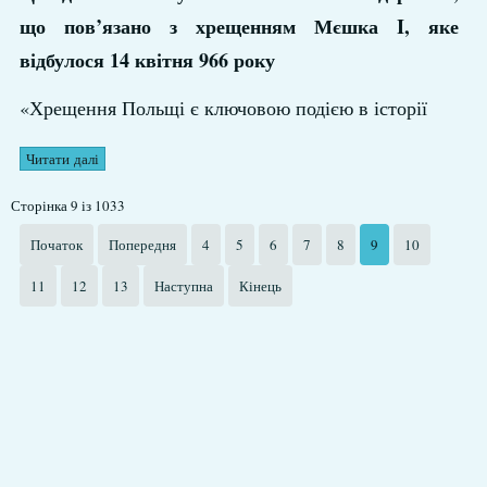
що пов’язано з хрещенням Мєшка I, яке
відбулося 14 квітня 966 року
«Хрещення Польщі є ключовою подією в історії
Читати далі
Сторінка 9 із 1033
Початок
Попередня
4
5
6
7
8
9
10
11
12
13
Наступна
Кінець