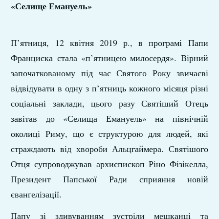
«Селище Емануель»
П’ятниця, 12 квітня 2019 р., в програмі Папи
Франциска стала «п’ятницею милосердя». Вірний
започаткованому під час Святого Року звичаєві
відвідувати в одну з п’ятниць кожного місяця різні
соціальні заклади, цього разу Святіший Отець
завітав до «Селища Емануель» на північній
околиці Риму, що є структурою для людей, які
страждають від хвороби Альцгаймера. Святішого
Отця супроводжував архиєпископ Ріно Фізікелла,
Президент Папської Ради сприяння новій
євангелізації.
Папу зі здивуванням зустріли мешканці та