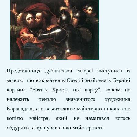
Представниця дублінської галереї виступила із
заявою, що викрадена в Одесі і знайдена в Берліні
картина "Взяття Христа під варту", зовсім не
належить пензлю знаменитого художника
Караваджо, а є всього лише майстерно виконаною
копією майстра, який не намагався когось
обдурити, а тренував свою майстерність.