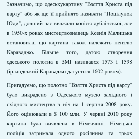
Зазначимо, що одеськукартину "Взяття Христа під
варту" або як ще її прийнято називати "Поцілунок
Юди", довший час вважали копією дублінської, але
в 1950-х роках мистецтвознавець Ксенія Малицька
встановила, що картина також належить пензлю
Караваджо. Більше того, датою створення
одеського полотна в ЗМІ називався 1573 і 1598
(ірландський Караваджо датується 1602 роком).
Пригадуємо, що полотно "Взяття Христа під варту"
було викрадено з Одеського музею західного і
східного мистецтва в ніч на 1 серпня 2008 року.
Його оцінювали в $ 100 млн. У червні 2010 року
картина була виявлена в Німеччині. Німецька
поліція затримала одного росіянина та трьох