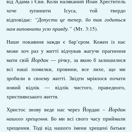
від Адама і Єви. Коли наляканий Йоан Хреститель
хоче зупинити Ісуса, той твердо
відповідає:
“Допусти це тепер, бо так годиться
нам виповнити усю правду.”
(Мт. 3:15).
Наше покаяння зажди є бар’єром. Кожен із нас
може хоч раз у житті відчував жагуче прагнення
мати свій
Йордан
— річку, за якою б залишилися
всі наші помилки, провини, все лихе, що ми
зробили в своєму житті. Звідти мріялося почати
новий відлік — відлік чистого, праведного,
християнського життя.
Христос знову веде нас через Йордан –
Йордан
нашого хрещення
. Бо ми всі свого часу приймали
хрещення. Тоді від нашого імени хрещені батьки