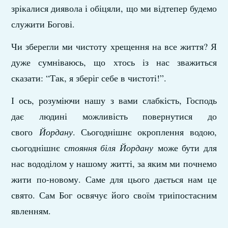
зрікалися диявола і обіцяли, що ми відтепер будемо
служити Богові.
Чи зберегли ми чистоту хрещення на все життя? Я
дуже сумніваюсь, що хтось із нас зважиться
сказати: “Так, я зберіг себе в чистоті!”.
І ось, розуміючи нашу з вами слабкість, Господь
дає людині можливість повернутися до
свого
Йордану
. Сьогоднішнє окроплення водою,
сьогоднішнє с
тояння біля Йордану
може бути для
нас вододілом у нашому житті, за яким ми почнемо
жити по-новому. Саме для цього дається нам це
свято. Сам Бог освячує його своїм триіпостасним
явленням.