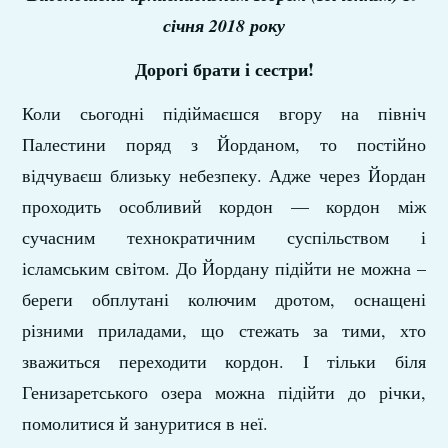
січня 2018 року
Дорогі брати і сестри!
Коли сьогодні підіймаєшся вгору на північ
Палестини поряд з Йорданом, то постійно
відчуваєш близьку небезпеку. Адже через Йордан
проходить особливий кордон — кордон між
сучасним технократичним суспільством і
ісламським світом. До Йордану підійти не можна –
береги обплутані колючим дротом, оснащені
різними приладами, що стежать за тими, хто
зважиться переходити кордон. І тільки біля
Генизаретського озера можна підійти до річки,
помолитися й зануритися в неї.