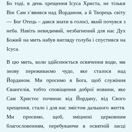
Бо тоді, в день хрещення Ісуса Христа, не тільки
Він Сам з’явився над Йорданом, а й Творець світу
— Бог Отець – дався знати в голосі, який почувся з
неба. Навіть невидимий, незбагнений для нас Дух
Божий на мить набув вигляду голуба і спустився на
Ісуса.
В цю мить, коли здійснюється освячення води, ми
знову переживаємо чудо, яке сталося над
Йорданом. Ми просимо в Бога, щоб служіння
Євангелія, тобто сповіщення доброї новини, яке
Сам Христос починає від Йордану, від Свого
хрещення, стало і для нас змістом дальшого життя.
Ми просимо, щоб, зміцнені церковним
благословенням, перебуваючи в освятній ласці