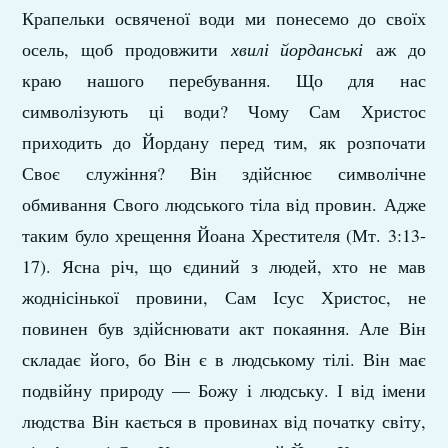
Крапельки освяченої води ми понесемо до своїх
осель, щоб продовжити
хвилі йорданські
аж до
краю нашого перебування. Що для нас
символізують ці води? Чому Сам Христос
приходить до Йордану перед тим, як розпочати
Своє служіння? Він здійснює символічне
обмивання Свого людського тіла від провин. Адже
таким було хрещення Йоана Хрестителя (Мт. 3:13-
17). Ясна річ, що єдиний з людей, хто не мав
жоднісінької провини, Сам Ісус Христос, не
повинен був здійснювати акт покаяння. Але Він
складає його, бо Він є в людському тілі. Він має
подвійну природу — Божу і людську. І від імени
людства Він кається в провинах від початку світу,