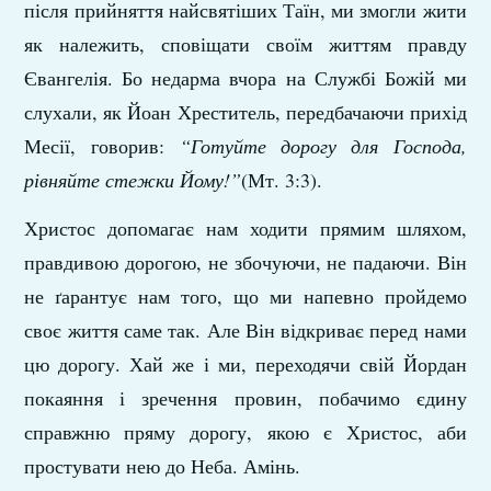
після прийняття найсвятіших Таїн, ми змогли жити
як належить, сповіщати своїм життям правду
Євангелія. Бо недарма вчора на Службі Божій ми
слухали, як Йоан Хреститель, передбачаючи прихід
Месії, говорив:
“Готуйте дорогу для Господа,
рівняйте стежки Йому!”
(Мт. 3:3).
Христос допомагає нам ходити прямим шляхом,
правдивою дорогою, не збочуючи, не падаючи. Він
не ґарантує нам того, що ми напевно пройдемо
своє життя саме так. Але Він відкриває перед нами
цю дорогу. Хай же і ми, переходячи свій Йордан
покаяння і зречення провин, побачимо єдину
справжню пряму дорогу, якою є Христос, аби
простувати нею до Неба. Амінь.