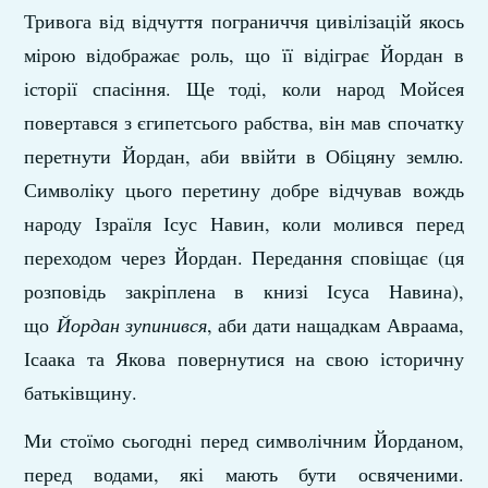
Тривога від відчуття пограниччя цивілізацій якось
мірою відображає роль, що її відіграє Йордан в
історії спасіння. Ще тоді, коли народ Мойсея
повертався з єгипетсього рабства, він мав спочатку
перетнути Йордан, аби ввійти в Обіцяну землю.
Символіку цього перетину добре відчував вождь
народу Ізраїля Ісус Навин, коли молився перед
переходом через Йордан. Передання сповіщає (ця
розповідь закріплена в книзі Ісуса Навина),
що
Йордан зупинився
, аби дати нащадкам Авраама,
Ісаака та Якова повернутися на свою історичну
батьківщину.
Ми стоїмо сьогодні перед символічним Йорданом,
перед водами, які мають бути освяченими.