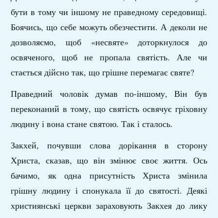
бути в тому чи іншому не праведному середовищі.
Боячись, що себе можуть обезчестити. А деколи не
дозволяємо, щоб «несвяте» доторкнулося до
освяченого, щоб не пропала святість. Але чи
стається дійсно так, що грішне перемагає святе?
Праведний чоловік думав по-іншому, Він був
переконаний в тому, що святість освячує гріховну
людину і вона стане святою. Так і сталось.
Закхей, почувши слова дорікання в сторону
Христа, сказав, що він змінює своє життя. Ось
бачимо, як одна присутність Христа змінила
грішну людину і спонукала її до святості. Деякі
християнські церкви зараховують Закхея до лику