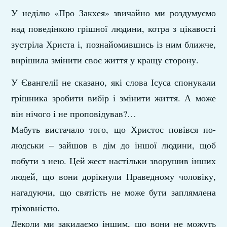
У неділю «Про Закхея» звичайно ми роздумуємо
над поведінкою грішної людини, котра з цікавості
зустріла Христа і, познайомившись із ним ближче,
вирішила змінити своє життя у кращу сторону.
У Євангелії не сказано, які слова Ісуса спонукали
грішника зробити вибір і змінити життя. А може
він нічого і не проповідував?…
Мабуть вистачало того, що Христос повівся по-
людськи – зайшов в дім до іншої людини, щоб
побути з нею. Цей жест настільки зворушив інших
людей, що вони дорікнули Праведному чоловіку,
нагадуючи, що святість не може бути заплямлена
гріховністю.
Деколи ми закидаємо іншим, що вони не можуть