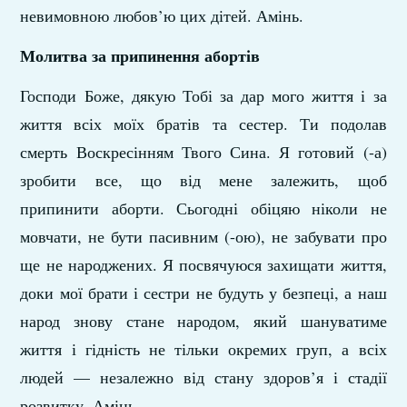
невимовною любов’ю цих дітей. Амінь.
Молитва за припинення абортів
Господи Боже, дякую Тобі за дар мого життя і за
життя всіх моїх братів та сестер. Ти подолав
смерть Воскресінням Твого Сина. Я готовий (-а)
зробити все, що від мене залежить, щоб
припинити аборти. Сьогодні обіцяю ніколи не
мовчати, не бути пасивним (-ою), не забувати про
ще не народжених. Я посвячуюся захищати життя,
доки мої брати і сестри не будуть у безпеці, а наш
народ знову стане народом, який шануватиме
життя і гідність не тільки окремих груп, а всіх
людей — незалежно від стану здоров’я і стадії
розвитку. Амінь.