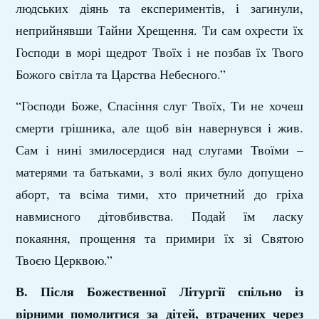
людських діянь та експериментів, і загинули,
неприйнявши Тайни Хрещення. Ти сам охрести їх
Господи в морі щедрот Твоїх і не позбав їх Твого
Божого світла та Царства Небесного.”
“Господи Боже, Спасіння слуг Твоїх, Ти не хочеш
смерти грішника, але щоб він навернувся і жив.
Сам і нині змилосердися над слугами Твоїми –
матерями та батьками, з волі яких було допущено
аборт, та всіма тими, хто причетний до гріха
навмисного дітовбивства. Подай їм ласку
покаяння, прощення та примири їх зі Святою
Твоєю Церквою.”
В. Після Божественної Літургії спільно із
вірними помолитися за дітей, втрачених через