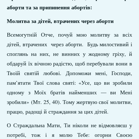
аборти та за припинення абортів:
Молитва за дітей, втрачених через аборти
Всемогутній Отче, почуй мою молитву за всіх
дітей, втрачених через аборти. Будь милостивий і
споглянь на них, не винних у жодному гріху, й
обдаруй їх вічною радістю, щоб перебували вони в
Твоїй святій любові. Допоможи мені, Господи,
пам’ятати Твої слова святі: «Усе, що ви зробили
одному з Моїх братів найменших — ви Мені
зробили» (Мт. 25, 40). Тому жертвую свої молитви,
працю, радощі й страждання за цих дітей.
О Страждальна Мати, Ти ніколи не відмовляєш у
потребі, тож і я молю Тебе: огорни Своєю