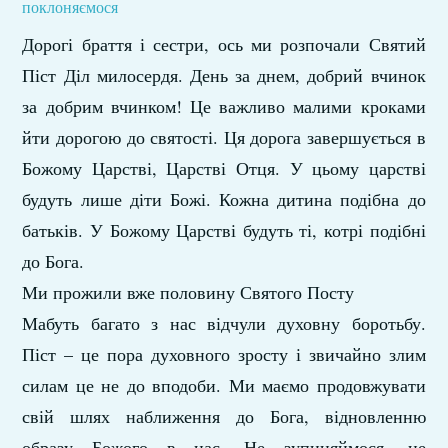
поклоняємося
Дорогі браття і сестри, ось ми розпочали Святий
Піст Діл милосердя. День за днем, добрий вчинок
за добрим вчинком! Це важливо малими кроками
йти дорогою до святості. Ця дорога завершується в
Божому Царстві, Царстві Отця. У цьому царстві
будуть лише діти Божі. Кожна дитина подібна до
батьків. У Божому Царстві будуть ті, котрі подібні
до Бога.
Ми прожили вже половину Святого Посту
Мабуть багато з нас відчули духовну боротьбу.
Піст – це пора духовного зросту і звичайно злим
силам це не до вподоби. Ми маємо продовжувати
свій шлях наближення до Бога, відновленню
образу Божого в нас. Не зупиняймося, не