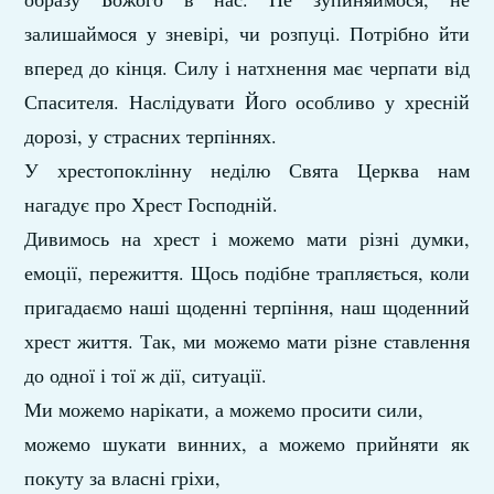
залишаймося у зневірі, чи розпуці. Потрібно йти
вперед до кінця. Силу і натхнення має черпати від
Спасителя. Наслідувати Його особливо у хресній
дорозі, у страсних терпіннях.
У хрестопоклінну неділю Свята Церква нам
нагадує про Хрест Господній.
Дивимось на хрест і можемо мати різні думки,
емоції, пережиття. Щось подібне трапляється, коли
пригадаємо наші щоденні терпіння, наш щоденний
хрест життя. Так, ми можемо мати різне ставлення
до одної і тої ж дії, ситуації.
Ми можемо нарікати, а можемо просити сили,
можемо шукати винних, а можемо прийняти як
покуту за власні гріхи,