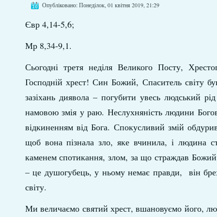
Опубліковано: Понеділок, 01 квітня 2019, 21:29
Євр 4,14-5,6;
Мр 8,34-9,1.
Сьогодні третя неділя Великого Посту, Хрест
Господній хрест! Син Божий, Спаситель світу був
зазіхань диявола – погубити увесь людський рід
намовою змія у раю. Неслухняність людини Богов
відкиненням від Бога. Спокусливий змій обдурив
щоб вона пізнала зло, яке вчинила, і людина с
каменем спотикання, злом, за що страждав Божи
– це душогубець, у ньому немає правди, він бреху
світу.
Ми величаємо святий хрест, вшановуємо його, лю