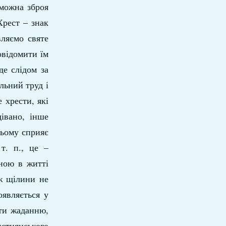
еможна зброя
Хрест – знак
вляємо святе
овідомити їм
де слідом за
ильний труд і
 хрести, які
івано, інше
цьому сприяє
т. п., це –
бною в житті
 ж щілини не
оявляється у
ати жаданню,
истиянського