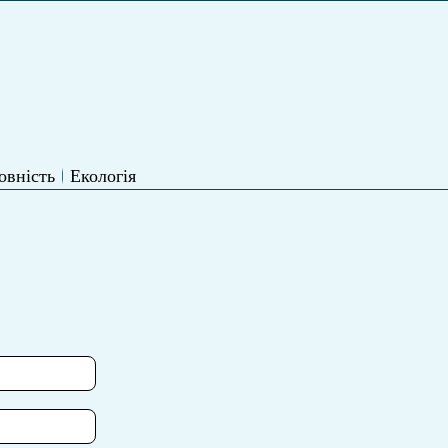
овність
Екологія