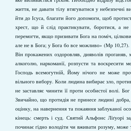
життя, не давати тілу втягуватися у небезпечні 
йти до Ісуса, благати його допомоги, щоб протис
хрест, що й слід практикувати, боротися, а н
перемогти, якщо призивати Бога на поміч, цілков
але не в Бога; у Бога бо все можливо» (Мр 10,27)
Він прокажених оздоровляв, дияволів проганяв,
алкоголю, наркоманії, розпусти та воскресити м
Господь всемогутній, Йому нічого не може про
вільного вибору. Коли людина вибирає зло, против
не заставляє чинити її проти особистої волі. Бо
Звичайно, що протидія не принесе людині добра, 
оцінку, на навернення та покаяння заблуканої осо
кінець: смерть і суд. Святий Альфонс Ліґуорі 
починає гідно володіти чи вживати розуму, може 