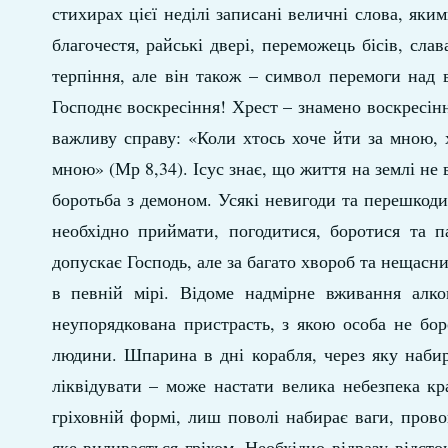
стихирах цієї неділі записані величні слова, як
благочестя, райські двері, переможець бісів, слав
терпіння, але він також – символ перемоги над 
Господнє воскресіння! Хрест – знамено воскресінн
важливу справу: «Коли хтось хоче йти за мною, ха
мною» (Мр 8,34). Ісус знає, що життя на землі не 
боротьба з демоном. Усякі невигоди та перешкоди
необхідно приймати, погодитися, боротися та п
допускає Господь, але за багато хвороб та нещасн
в певній мірі. Відоме надмірне вживання алког
неупорядкована пристрасть, з якою особа не бор
людини. Шпарина в дні корабля, через яку набир
ліквідувати – може настати велика небезпека кр
гріховній формі, лиш поволі набирає ваги, пров
яке виливається гріхом. Необхідно відразу відст