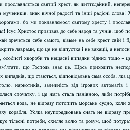
ими прославляється святий хрест, як життєдайний, непер
а мучеників, знак вічної радості та інші радісні слова! 
ворогами, бо ми покланяємося святому хресту і просла
я! Ісус Христос призивав до себе народ та учнів, щоб п
й зречеться себе самого, візьме на себе хрест свій і й
вкрите лаврами, що це не відпустка і не вакації, а непос
, особисті хвороби та нещасні випадки рідних тощо – це
ам’ятати, що Господь знає це. Щось приходить неспод
их випадків, що стаються, відповідальна сама особа, яка 
олю, наркотиків, залежність від ігрових автоматів і 
олася спочатку, і ця жага стала панівною, якби потрі
ається вода, не відразу потопить морське судно, коли
аху корабля. Усяка неупорядкована снага не відразу пр
окує тілесні потреби, схиляє волю та розум, щоб потур
оювати правду та порядок, що відноситься до гідного хр