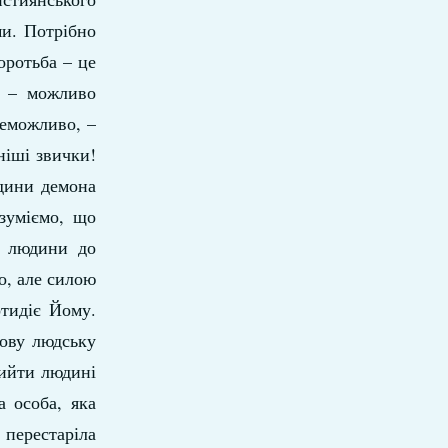
ми. Потрібно
оротьба – це
и – можливо
неможливо, –
ніші звички!
юдини демона
озуміємо, що
і людини до
о, але силою
отидіє Йому.
рову людську
рийти людині
а особа, яка
 перестаріла