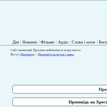
Дім
Новини
Фільми
Аудіо
Слова і ноти
Бого
Сайт зачинений. Просимо вибачення за незручності.
Ви тут:
Проповіді
Проповіді на неділі і свята
Проп
Проповідь на Хрест