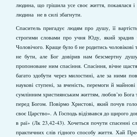
людина, що грішила усе своє життя, покаялася і 
людина не в силі збагнути.
Спаситель пригадує людям про душу, її вартість
строгими словами про учня Юду, який зрадив 
Чоловічого. Краще було б не родитись чоловікові 
не бути, але Бог довірив нам безсмертну душ
пропоноване ним спасіння. Спасіння, вічне щастя
багато здобути через милостині, але за ними по
наукові ступені, за вченість, перемоги й майнові
сумлінним християнським життям, любов’ю Бога 
перед Богом. Повірмо Христові, який почув гол
своє Царство». А Господь відізвався до щирого до
в раї» (Лк 23,42-43). Хочеться почути спасенні 
практичних слів гідного способу життя. Хай Пре