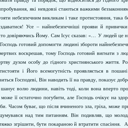
випробування, які невдовзі стаються важкими беззаконня
тояти небезпечним викликам і таке протистояння, така б
е здаватися! Усе – найнебезпечніші прояви й привичк
ито довіряючись Йому. Сам Ісус сказав: «… У людей це 
. Господь готовий допомогти людині збороти найнебезпеч
 мертвих воскрешав, тому Господь готовий вигнати з л
ертву духом особу до гідного християнського життя. Р
тистояти і Його всемогутність проявляється в пошан
иться Господеві, Він наводить її на правду, показує добр
г шанує волю людини, навіть тоді, коли вона вперто пр
може її остаточно погубити, але Господь очікує на здо
би. Часом буває, що після вчиненого зла, гріха, може п
задумувався над тим питанням. Він подивляв, що молод
тяжко згрішити, бути покараною й втратити спасіння. А