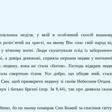
опоклонна неділя, у якій в особливий спосіб вшанов
 розіп’ятий на хресті, на якому Він спас свій народ в
 у вічному вогні. Люди скуштували плід із заборонено
і, а довіра демонові, сприяла першим людям у вигнанні
 людину, вона не стала «богом». Господь відкрив люди
тала смертною тілом. Усе добро, що обіцяв змій, стал
й Син, щоб примирити людину зі своїм Небесним Отцем.
н і батько брехні (пор. Ів 8,44), так про диявола сказ
бимо, бо на ньому помирав Син Божий за спасіння світу