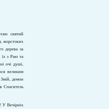
уємо святий
ід жорстоких
го дерева за
 їх з Раю та
ні очі душі,
ося великим
 Змій, демон
ав Спаситель
! У Вечірніх