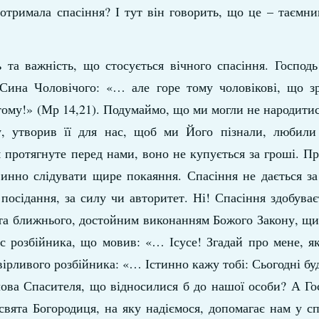
отримала спасіння? І тут він говорить, що це – таємни
 та важність, що стосується вічного спасіння. Господ
Сина Чоловічого: «… але горе тому чоловікові, що з
тому!» (Мр 14,21). Подумаймо, що ми могли не народитис
у, утворив її для нас, щоб ми Його пізнали, любили
 протягнуте перед нами, воно не купується за гроші. П
винно слідувати щире покаяння. Спасіння не дається за
 посідання, за силу чи авторитет. Ні! Спасіння здобуває
та ближнього, достойним виконанням Божого Закону, щи
ос розбійника, що мовив: «… Ісусе! Згадай про мене, 
вірливого розбійника: «… Істинно кажу тобі: Сьогодні б
слова Спасителя, що відносилися б до нашої особи? А Го
свята Богородиця, на яку надіємося, допомагає нам у с