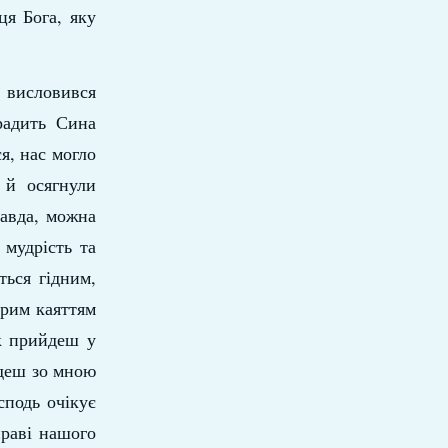
ця Бога, яку
ь висловився
радить Сина
я, нас могло
 й осягнули
равда, можна
 мудрість та
ться гідним,
рим каяттям
як прийдеш у
удеш зо мною
сподь очікує
праві нашого