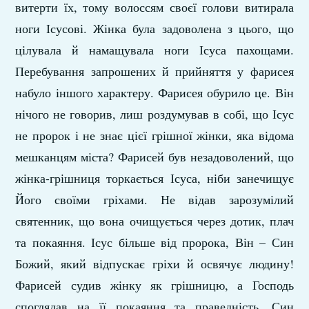
витерти їх, тому волоссям своєї голови витирала
ноги Ісусові. Жінка була задоволена з цього, що
цілувала й намащувала ноги Ісуса пахощами.
Перебування запрошених й прийняття у фарисея
набуло іншого характеру. Фарисея обурило це. Він
нічого не говорив, лиш роздумував в собі, що Ісус
не пророк і не знає цієї грішної жінки, яка відома
мешканцям міста? Фарисей був незадоволений, що
жінка-грішниця торкається Ісуса, ніби занечищує
Його своїми гріхами. Не відав зарозумілий
святенник, що вона очищується через дотик, плач
та покаяння. Ісус більше від пророка, Він – Син
Божий, який відпускає гріхи й освячує людину!
Фарисей судив жінку як грішницю, а Господь
споглядав на її покаяння та праведність. Син