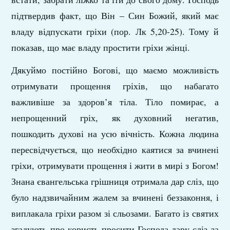
підтвердив факт, що Він – Син Божий, який має
владу відпускати гріхи (пор. Лк 5,20-25). Тому й
показав, що має владу простити гріхи жінці.
Дякуймо постійно Богові, що маємо можливість
отримувати прощення гріхів, що набагато
важливіше за здоров’я тіла. Тіло помирає, а
непрощенний гріх, як духовний негатив,
пошкодить духові на усю вічність. Кожна людина
пересвідчується, що необхідно каятися за вчинені
гріхи, отримувати прощення і жити в мирі з Богом!
Знана євангельська грішниця отримала дар сліз, що
було надзвичайним жалем за вчинені беззаконня, і
виплакала гріхи разом зі сльозами. Багато із святих
згадують про користь просити Господа дару сліз за