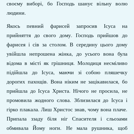
своєму виборі, бо Господь шанує вільну волю
людини.
Якось певний фарисей запросив Ісуса на
прийняття до свого дому. Господь прийшов до
фарисея і сів за столом. В середину цього дому
увійшла непрошена жінка, до усього вона була
відома в місті як грішниця. Молодиця несміливо
підійшла до Ісуса, маючи зі собою пляшечку
дорогих пахощів. Вона ніким не зацікавилася, бо
прийшла до Ісуса Христа. Нічого не просила, не
промовила жодного слова. Зблизилася до Ісуса і
гірко плакала. Лиш Христос знав, чому вона плаче.
Припала ззаду біля ніг Спасителя і сльозами
обмивала Йому ноги. Не мала рушника, щоб