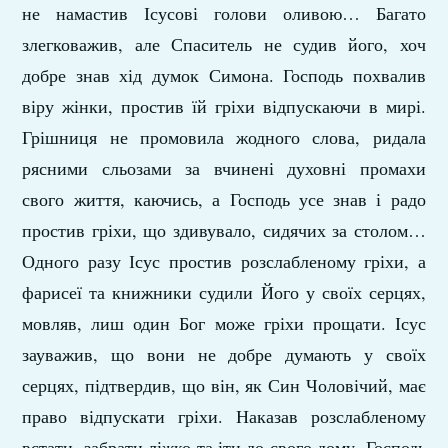
не намастив Ісусові голови оливою… Багато
злегковажив, але Спаситель не судив його, хоч
добре знав хід думок Симона. Господь похвалив
віру жінки, простив їй гріхи відпускаючи в мирі.
Грішниця не промовила жодного слова, ридала
рясними сльозами за вчинені духовні промахи
свого життя, каючись, а Господь усе знав і радо
простив гріхи, що здивувало, сидячих за столом…
Одного разу Ісус простив розслабленому гріхи, а
фарисеї та книжники судили Його у своїх серцях,
мовляв, лиш один Бог може гріхи прощати. Ісус
зауважив, що вони не добре думають у своїх
серцях, підтвердив, що він, як Син Чоловічий, має
право відпускати гріхи. Наказав розслабленому
встати, забрати ліжко та іти до свого дому. Господь