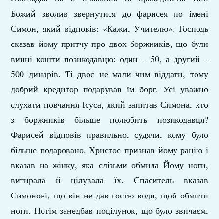
Божий зволив звернутися до фарисея по імені
Симон, який відповів: «Кажи, Учителю». Господь
сказав йому притчу про двох боржників, що були
винні кошти позикодавцю: один – 50, а другий –
500 динарів. Ті двоє не мали чим віддати, тому
добрий кредитор подарував їм борг. Усі уважно
слухати повчання Ісуса, який запитав Симона, хто
з боржників більше полюбить позикодавця?
Фарисей відповів правильно, судячи, кому було
більше подаровано. Христос признав йому рацію і
вказав на жінку, яка слізьми обмила Йому ноги,
витирала й цілувала їх. Спаситель вказав
Симонові, що він не дав гостю води, щоб обмити
ноги. Потім занедбав поцілунок, що було звичаєм,