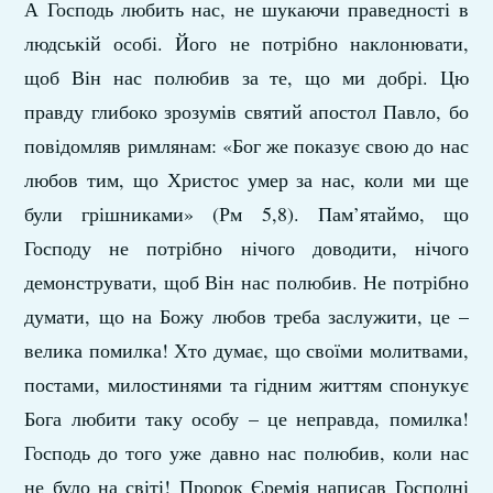
А Господь любить нас, не шукаючи праведності в
людській особі. Його не потрібно наклонювати,
щоб Він нас полюбив за те, що ми добрі. Цю
правду глибоко зрозумів святий апостол Павло, бо
повідомляв римлянам: «Бог же показує свою до нас
любов тим, що Христос умер за нас, коли ми ще
були грішниками» (Рм 5,8). Пам’ятаймо, що
Господу не потрібно нічого доводити, нічого
демонструвати, щоб Він нас полюбив. Не потрібно
думати, що на Божу любов треба заслужити, це –
велика помилка! Хто думає, що своїми молитвами,
постами, милостинями та гідним життям спонукує
Бога любити таку особу – це неправда, помилка!
Господь до того уже давно нас полюбив, коли нас
не було на світі! Пророк Єремія написав Господні