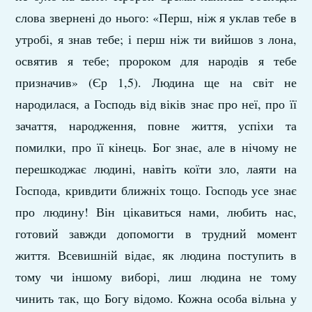
слова звернені до нього: «Перш, ніж я уклав тебе в
утробі, я знав тебе; і перш ніж ти вийшов з лона,
освятив я тебе; пророком для народів я тебе
призначив» (Єр 1,5). Людина ще на світ не
народилася, а Господь від віків знає про неї, про її
зачаття, народження, повне життя, успіхи та
помилки, про її кінець. Бог знає, але в нічому не
перешкоджає людині, навіть коїти зло, лаяти на
Господа, кривдити ближніх тощо. Господь усе знає
про людину! Він цікавиться нами, любить нас,
готовий завжди допомогти в трудний момент
життя. Всевишній відає, як людина поступить в
тому чи іншому виборі, лиш людина не тому
чинить так, що Богу відомо. Кожна особа вільна у