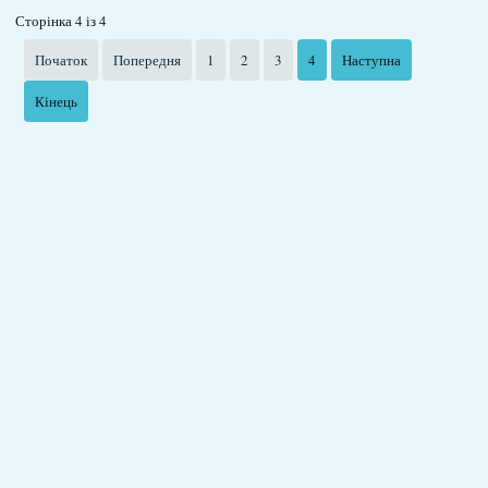
Сторінка 4 із 4
Початок
Попередня
1
2
3
4
Наступна
Кінець