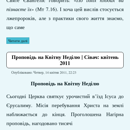
Святе Євангеліє говорить: «
По
їхніх
плодах
ви
пізнаєте їх
» (Мт 7.16). І хоча цей вислів стосується
лжепророків, але з практики свого життя знаємо,
що саме
Читати далі
Проповідь на Квітну Неділю | Сівач: квітень
2011
Опубліковано: Четвер, 14 квітня 2011, 22:23
Проповідь на Квітну Неділю
Сьогодні Церква святкує урочистий в’їзд Ісуса до
Єрусалиму. Місія перебування Христа на землі
наближається до кінця. Проголошена Нагірна
проповідь, нагодовано тисячі