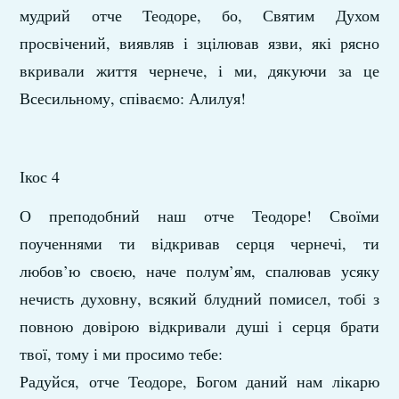
мудрий отче Теодоре, бо, Святим Духом
просвічений, виявляв і зцілював язви, які рясно
вкривали життя чернече, і ми, дякуючи за це
Всесильному, співаємо: Алилуя!
Ікос 4
О преподобний наш отче Теодоре! Своїми
поученнями ти відкривав серця чернечі, ти
любов’ю своєю, наче полум’ям, спалював усяку
нечисть духовну, всякий блудний помисел, тобі з
повною довірою відкривали душі і серця брати
твої, тому і ми просимо тебе:
Радуйся, отче Теодоре, Богом даний нам лікарю