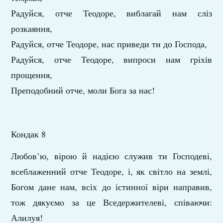
Радуйся, отче Теодоре, виблагай нам сліз
розкаяння,
Радуйся, отче Теодоре, нас приведи ти до Господа,
Радуйся, отче Теодоре, випроси нам гріхів
прощення,
Преподобний отче, моли Бога за нас!
Кондак 8
Любов’ю, вірою й надією служив ти Господеві,
всеблаженний отче Теодоре, і, як світло на землі,
Богом дане нам, всіх до істинної віри направив,
тож дякуємо за це Вседержителеві, співаючи:
Алилуя!