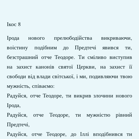
Ікос 8
Ірода нового прелюбодійства викриваючи,
воістину подібним до Предтечі явився ти,
безстрашний отче Теодоре. Ти сміливо виступив
на захист канонів святої Церкви, на захист її
свободи від влади світської, і ми, подивляючи твою
мужність, співаємо:
Радуйся, отче Теодоре, ти викрив злочини нового
Ірода,
Радуйся, отче Теодоре, ти мужністю рівний
Предтечі,
Радуйся, отче Теодоре, до Іллі вподібнився ти