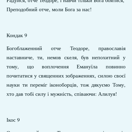
Радуйся, отче Теодоре, і навчи тільки Бога боятися,
Преподобний отче, моли Бога за нас!
Кондак 9
Богоблаженний отче Теодоре, православія
наставниче, ти, немов скеля, був непохитний у
тому, що воплочення Емануїла повинно
почитатися у священних зображеннях, силою своєї
науки ти переміг іконоборців, тож дякуємо Тому,
хто дав тобі силу і мужність, співаючи: Алилуя!
Ікос 9