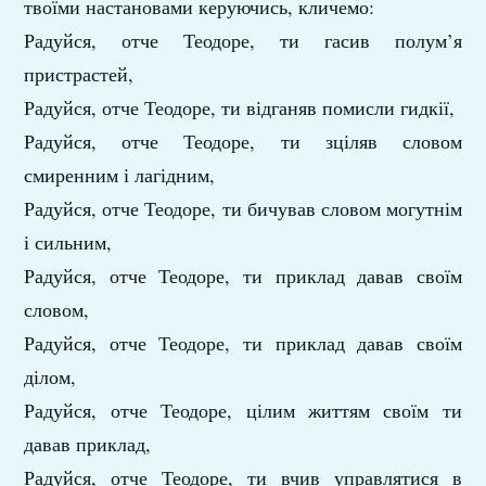
твоїми настановами керуючись, кличемо:
Радуйся, отче Теодоре, ти гасив полум’я
пристрастей,
Радуйся, отче Теодоре, ти відганяв помисли гидкії,
Радуйся, отче Теодоре, ти зціляв словом
смиренним і лагідним,
Радуйся, отче Теодоре, ти бичував словом могутнім
і сильним,
Радуйся, отче Теодоре, ти приклад давав своїм
словом,
Радуйся, отче Теодоре, ти приклад давав своїм
ділом,
Радуйся, отче Теодоре, цілим життям своїм ти
давав приклад,
Радуйся, отче Теодоре, ти вчив управлятися в