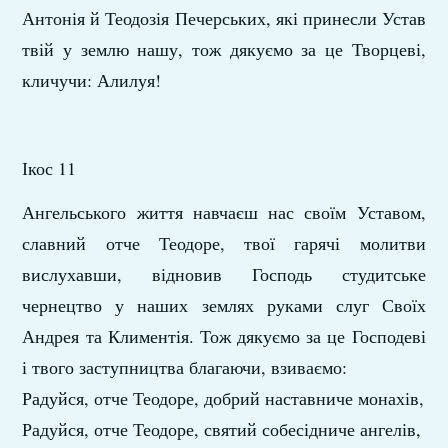
Антонія й Теодозія Печерських, які принесли Устав
твій у землю нашу, тож дякуємо за це Творцеві,
кличучи: Алилуя!
Ікос 11
Ангельського життя навчаєш нас своїм Уставом,
славний отче Теодоре, твої гарячі молитви
вислухавши, відновив Господь студитське
чернецтво у наших землях руками слуг Своїх
Андрея та Климентія. Тож дякуємо за це Господеві
і твого заступництва благаючи, взиваємо:
Радуйся, отче Теодоре, добрий наставниче монахів,
Радуйся, отче Теодоре, святий собесідниче ангелів,