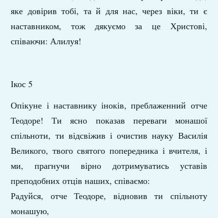
яке довірив тобі, та й для нас, через віки, ти є
наставником, тож дякуємо за це Христові,
співаючи: Алилуя!
Ікос 5
Опікуне і наставнику іноків, преблаженний отче
Теодоре! Ти ясно показав переваги монашої
спільноти, ти відсвіжив і очистив науку Василія
Великого, твого святого попередника і вчителя, і
ми, прагнучи вірно дотримуватись уставів
преподобних отців наших, співаємо:
Радуйся, отче Теодоре, відновив ти спільноту
монашую,