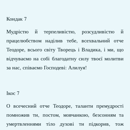
Кондак 7
Мудрістю й терпеливістю, розсудливістю й
працелюбством наділив тебе, всехвальний отче
Теодоре, всього світу Творець і Владика, і ми, що
відчуваємо на собі благодатну силу твоєї молитви
за нас, співаємо Господеві: Алилуя!
Ікос 7
О всечесний отче Теодоре, таланти премудрості
помножив ти, постом, мовчанкою, безсонням та
умертвленнями тіло духові ти підкорив, тож