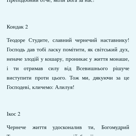
Кондак 2
Теодоре Студите, славний чернечий наставнику!
Господь дав тобі ласку помітити, як світський дух,
неначе злодій у кошару, проникає у життя монаше,
і ти отримав силу від Всевишнього рішуче
виступити проти цього. Тож ми, дякуючи за це
Господеві, кличемо: Алилуя!
Ікос 2
Чернече життя удосконалив ти, Богомудрий