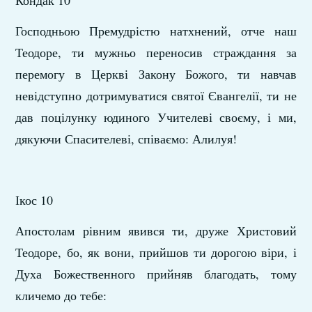
Кондак 10
Господньою Премудрістю натхнений, отче наш
Теодоре, ти мужньо переносив страждання за
перемогу в Церкві Закону Божого, ти навчав
невідступно дотримуватися святої Євангелії, ти не
дав поцілунку юдиного Учителеві своєму, і ми,
дякуючи Спасителеві, співаємо: Алилуя!
Ікос 10
Апостолам рівним явився ти, друже Христовий
Теодоре, бо, як вони, прийшов ти дорогою віри, і
Духа Божественного прийняв благодать, тому
кличемо до тебе: