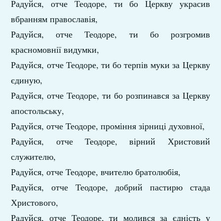
Радуйся, отче Теодоре, ти бо Церкву украсив
вбранням православія,
Радуйся, отче Теодоре, ти бо розгромив
красномовнії видумки,
Радуйся, отче Теодоре, ти бо терпів муки за Церкву
єдиную,
Радуйся, отче Теодоре, ти бо розпинався за Церкву
апостольську,
Радуйся, отче Теодоре, проміння зірниці духовної,
Радуйся, отче Теодоре, вірний Христовий
служителю,
Радуйся, отче Теодоре, вчителю братолюбія,
Радуйся, отче Теодоре, добрий пастирю стада
Христового,
Радуйся, отче Теодоре, ти молився за єдність у