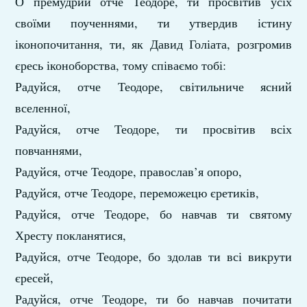
О премудрий отче Теодоре, ти просвітив усіх
своїми поученнями, ти утвердив істину
іконопочитання, ти, як Давид Голіата, розгромив
єресь іконоборства, тому співаємо тобі:
Радуйся, отче Теодоре, світильниче ясний
вселенної,
Радуйся, отче Теодоре, ти просвітив всіх
повчаннями,
Радуйся, отче Теодоре, православ’я опоро,
Радуйся, отче Теодоре, переможецю єретиків,
Радуйся, отче Теодоре, бо навчав ти святому
Хресту покланятися,
Радуйся, отче Теодоре, бо здолав ти всі викрути
єресей,
Радуйся, отче Теодоре, ти бо навчав почитати