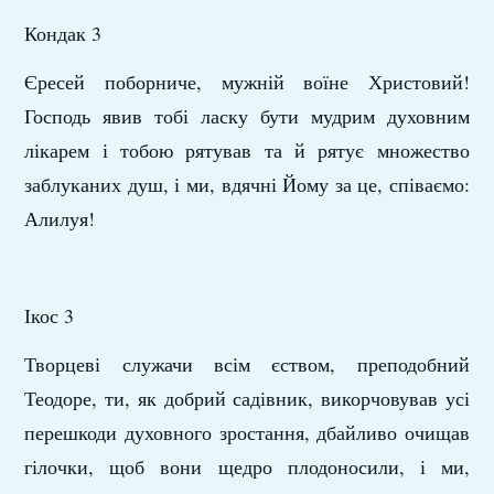
Кондак 3
Єресей поборниче, мужній воїне Христовий!
Господь явив тобі ласку бути мудрим духовним
лікарем і тобою рятував та й рятує множество
заблуканих душ, і ми, вдячні Йому за це, співаємо:
Алилуя!
Ікос 3
Творцеві служачи всім єством, преподобний
Теодоре, ти, як добрий садівник, викорчовував усі
перешкоди духовного зростання, дбайливо очищав
гілочки, щоб вони щедро плодоносили, і ми,