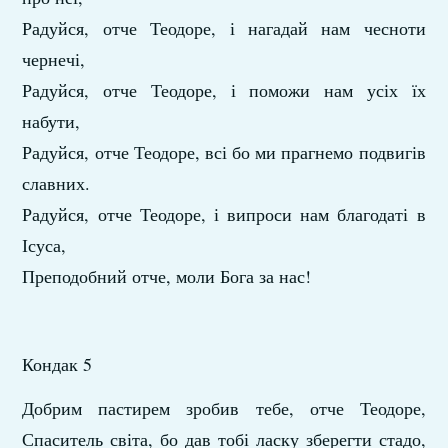
Радуйся, отче Теодоре, і нагадай нам чесноти
чернечі,
Радуйся, отче Теодоре, і поможи нам усіх їх
набути,
Радуйся, отче Теодоре, всі бо ми прагнемо подвигів
славних.
Радуйся, отче Теодоре, і випроси нам благодаті в
Ісуса,
Преподобний отче, моли Бога за нас!
Кондак 5
Добрим пастирем зробив тебе, отче Теодоре,
Спаситель світа, бо дав тобі ласку зберегти стадо,