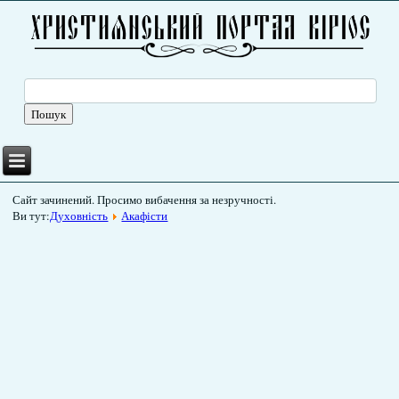
Сайт зачинений. Просимо вибачення за незручності.
Ви тут:
Духовність
Акафісти