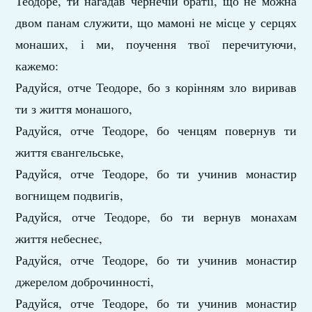
Теодоре, ти нагадав чернечій братії, що не можна
двом панам служити, що мамоні не місце у серцях
монаших, і ми, поучення твої перечитуючи,
кажемо:
Радуйся, отче Теодоре, бо з корінням зло виривав
ти з життя монашого,
Радуйся, отче Теодоре, бо ченцям повернув ти
життя євангельське,
Радуйся, отче Теодоре, бо ти учинив монастир
вогнищем подвигів,
Радуйся, отче Теодоре, бо ти вернув монахам
життя небеснеє,
Радуйся, отче Теодоре, бо ти учинив монастир
джерелом доброчинності,
Радуйся, отче Теодоре, бо ти учинив монастир