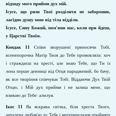
відходу мого прийми дух мій.
Ісусе, що ризи Твої розділити не заборонив,
лагідно душу мою від тіла відділи.
Ісусе, Сину Божий, пом'яни нас, коли при­ йдеш,
у Царстві Твоїм.
Кондак 11
Співи зворушені приносячи Тобі,
всенепорочна Матір Твоя до Тебе промовляла: хоч
і стра­ждаєш на хресті, але знаю Тебе, що Ти із
лона перше денниці від Отця народжений, бо бачу,
як все творіння співчуває Тобі. Віддаючи Дух Твій
Отцю, і Мій дух прийми і не залиш мене, що
взиваю до Тебе: алилуя.
Ікос 11
Як яскрава свічка, біля хреста Твого,
запале­на любов'ю до Тебе і материнським пройнята