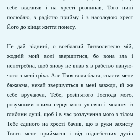
себе відганяв і на хресті розпинав, Того нині
полюблю, з радістю прийму і з насолодою хрест
Його до кінця життя понесу.
Не дай віднині, о всеблагий Визволителю мій,
жодній моїй волі звершитися, бо вона зла і
непотребна, щоб знову не впав я в рабство паную­
чого в мені гріха. Але Твоя воля блага, спасти мене
бажаюча, нехай звершується в мені за­вжди, їй же
себе вручаючи, Тебе, розіп'ятого Госпо­да мого,
розумними очима серця мого уявляю і молюся із
глибини душі, щоб і в час розлучення мого з тілом
Тебе єдиного на хресті бачив, що в руки захисту
Твого мене приймаєш і від підне­бесних духів