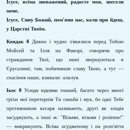
Ісусе, всіма зневажений, радосте моя, звесели
мене.
Ісусе, Сину Божий, пом'яни нас, коли при­ йдеш,
у Царстві Твоїм.
Кондак 8
Дивно і чудно з'явилися перед Тобою
Мойсей та Ілля на Фаворі, говорячи про
страждання Твої, що нині звершуються в
Єрусалимі; там, побачивши славу Твою, а тут —
спасіння наше, взивали: алилуя.
Ікос 8
Усюди юдеями гнаний, багато через многі
гріхи мої перетерпів Ти ганьби і мук, бо одні Тебе
противником кесаря називають, другі як злодія
засуджують, а інші ж: "Візьми, візьми і розіпни!"
— викрикують. Всіма осудженому і на розп'яття