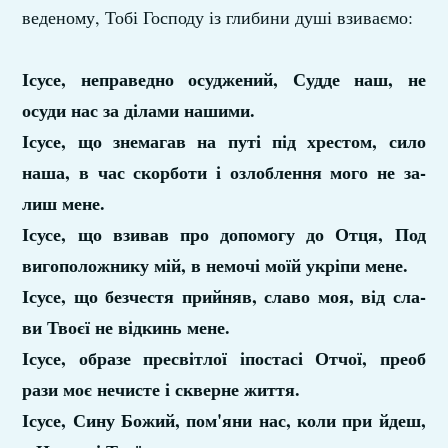
веденому, Тобі Господу із глибини душі взиваємо:
Ісусе, неправедно осуджений, Судде наш, не
осуди нас за ділами нашими.
Ісусе, що знемагав на путі під хрестом, сило
наша, в час скорботи і озлоблення мого не за­
лиш мене.
Ісусе, що взивав про допомогу до Отця, Под
вигоположнику мій, в немочі моїй укріпи мене.
Ісусе, що безчестя прийняв, славо моя, від сла­
ви Твоєї не відкинь мене.
Ісусе, образе пресвітлої іпостасі Отчої, преоб
рази моє нечисте і скверне життя.
Ісусе, Сину Божий, пом'яни нас, коли при­ йдеш,