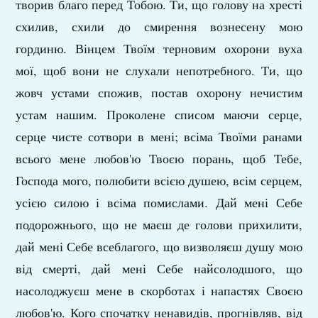
творив благо перед Тобою. Ти, що голову на хресті
схилив, схили до смирення вознесену мою
гординю. Вінцем Твоїм терновим охорони вуха
мої, щоб вони не слухали непотребного. Ти, що
жовч устами спожив, постав охорону нечистим
устам нашим. Проколене списом маючи серце,
серце чисте сотвори в мені; всіма Твоїми рана­ми
всього мене любов'ю Твоєю порань, щоб Тебе,
Господа мого, полюбити всією душею, всім сер­цем,
усією силою і всіма помислами. Дай мені Себе
подорожнього, що не маєш де голови при­хилити,
дай мені Себе всеблагого, що визволяєш душу мою
від смерті, дай мені Себе найсолодшого, що
насолоджуєш мене в скорботах і напас­тях Своєю
любов'ю. Кого спочатку ненавидів, прогнівляв, від