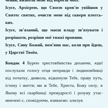
Ісусе, Архієрею, що Своєю кров'ю увійшов у
Святеє святих, очисти мене від скверн плотсь­
ких.
Ісусе, зв'язаний, що маєш владу зв'язувати і
розрішати, розріши мої тяжкі провини.
Ісусе, Сину Божий, пом'яни нас, коли при­ йдеш,
у Царстві Твоїм.
Кондак 4
Бурею христовбивства дихаючи, юдеї
послу­хали голосу отця неправди і людиновбивці
від початку, диявола, відкинули Тебе, праву путь,
істину і життя; ми ж Тебе, Христа, Божу силу, в
Якому всі скарбниці премудрості і розуму утає­
мничені є, сповідуючи, взиваємо: алилуя.