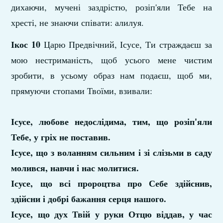
дихаючи, мучені заздрістю, розіп'яли Тебе на
хресті, не знаючи співати: алилуя.
Ікос 10
Царю Предвічний, Ісусе, Ти страждаєш за
мою нестриманість, щоб усього мене чистим
зроби­ти, в усьому образ нам подаєш, щоб ми,
прямую­чи стопами Твоїми, взивали:
Ісусе, любове недослідима, тим, що розіп'яли
Тебе, у гріх не поставив.
Ісусе, що з воланням сильним і зі слізьми в саду
молився, навчи і нас молитися.
Ісусе, що всі пророцтва про Себе здійснив,
здійсни і добрі бажання серця нашого.
Ісусе, що дух Твій у руки Отцю віддав, у час