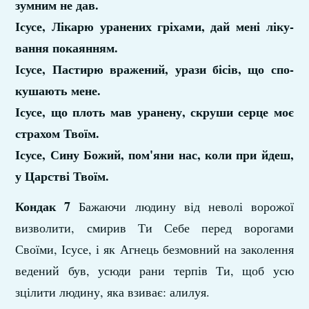
зумним не дав.
Ісусе, Лікарю уранених гріхами, дай мені ліку­
вання покаянням.
Ісусе, Пастирю вражений, урази бісів, що спо­
кушають мене.
Ісусе, що плоть мав уранену, скруши серце моє
страхом Твоїм.
Ісусе, Сину Божий, пом'яни нас, коли при­ йдеш,
у Царстві Твоїм.
Кондак 7
Бажаючи людину від неволі ворожої
визволи­ти, смирив Ти Себе перед ворогами
Своїми, Ісусе, і як Агнець безмовний на заколення
ведений був, усюди рани терпів Ти, щоб усю
зцілити людину, яка взиває: алилуя.