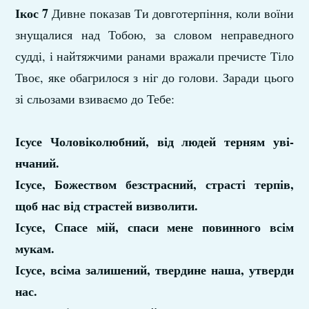
Ікос 7
Дивне показав Ти довготерпіння, коли воїни
знущалися над Тобою, за словом неправедного
судді, і найтяжчими ранами вражали пречисте Тіло
Твоє, яке обагрилося з ніг до голови. Зара­ди цього
зі сльозами взиваємо до Тебе:
Ісусе Чоловіколюбний, від людей терням уві­
нчаний.
Ісусе, Божеством безстрасний, страсті терпів,
щоб нас від страстей визволити.
Ісусе, Спасе мій, спаси мене повинного всім
мукам.
Ісусе, всіма залишений, твердине наша, утверди
нас.