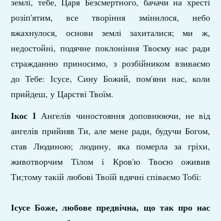
землі, тебе, Царя Безсмертного, бачачи на хресті
розіп'ятим, все творіння змінилося, небо
вжахнулося, основи землі захиталися; ми ж,
недостойні, подячне поклоніння Твоєму нас ради
стражданню приносимо, з розбійником взиваємо
до Тебе: Ісусе, Сину Божий, пом'яни нас, коли
прийдеш, у Царстві Твоїм.
Ікос 1
Ангелів чиностояння доповнюючи, не від
ангелів прийняв Ти, але мене ради, будучи Богом,
став Людиною; людину, яка померла за гріхи,
животворчим Тілом і Кров'ю Твоєю оживив
Ти;тому такій любові Твоїй вдячні співаємо Тобі:
Ісусе Боже, любове предвічна, що так про нас