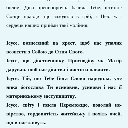
болем, Діва пренепорочна бачила Тебе, істинне
Сонце правди, що заходило в гріб, з Нею ж і
сердець наших прийми такі моління:
Ісусе, вознесений на хрест, щоб нас упалих
вознести з Собою до Отця Свого.
Ісусе, що дівственнику Приснодіву як Матір
дарував, щоб нас дівства і чистоти навчити.
Ісусе, Тій, що Тебе Бога Слово народила, уче
ника богослова Ти всиновив, усинови і нас її
материнському заступництву.
Ісусе, світу і пекла Переможцю, подолай не­
вірство, гордовитість житейську і похіть очей,
що в нас живуть.