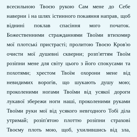
всесильною Твоєю рукою Сам мене до Себе
наверни і на шлях істинного покаяння направ, щоб
віднині поклав спасіння мого поча­ток.
Божественними стражданнями Твоїми вти­хомир
мої плотські пристрасті; пролитою Твоєю Кров'ю
очисти мої душевні скверни; розп'яттям Твоїм
розіпни мене для світу цього з його споку­сами та
похотями; хрестом Твоїм охорони мене від
невидимих ворогів, що шукають душу мою;
проколеними ногами Твоїми від усякої дороги
лукавої збережи ноги наші, проколеними рука­ми
Твоїми руки мої від усякого невгодного Тобі діла
утримай; розіп'ятою плоттю розіпни стра­хові
Твоєму плоть мою, щоб, ухилившись від зла,