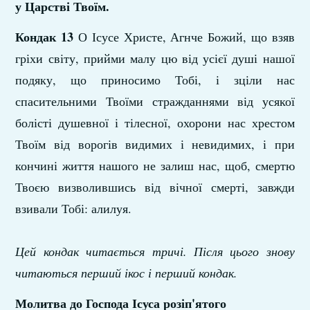
у Царстві Твоїм.
Кондак 13
О Ісусе Христе, Агнче Божий, що взяв
гріхи світу, прийми малу цю від усієї душі нашої
по­дяку, що приносимо Тобі, і зціли нас
спасительними Твоїми стражданнями від усякої
болісті душевної і тілесної, охорони нас хрестом
Твоїм від ворогів видимих і невидимих, і при
кончині життя нашого не залиш нас, щоб, смертю
Твоєю визволившись від вічної смерті, завжди
взива­ли Тобі: алилуя.
Цей кондак читається тричі. Після цього знову
читаються перший ікос і перший кондак.
Молитва до Господа Ісуса розіп'ятого