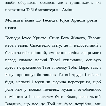
злоби оберігаєш, оселяєш же з грішниками, які
покаянням Тобі благовгодили. Амінь.
Молитва інша до Господа Ісуса Христа розіп ’
ятого
Господи Ісусе Христе, Сину Бога Живого, Твор­че
неба і землі, Спасителю світу, це я, недостойний і
більш за всіх грішний, смиренно коліна серця мого
перед славою величі Твоєї схилив­ши, оспівую
хрест і страждання Твої і подяку Тобі, Царю всіх і
Богу, приношу; бо зволив Ти всі труди і всілякі
біди, напасті і муки як люди­на перетерпіти, щоб
усім нам у всяких печалях, нужді і озлобленнях
помічником і спасителем бути. Знаю, всесильний
Владико, що все це Тобі не було потрібно, але