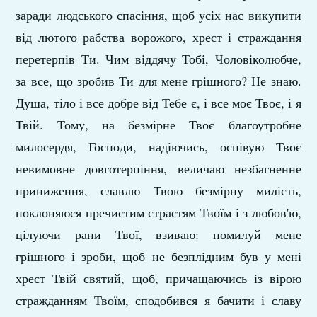
заради людського спасін­ня, щоб усіх нас викупити
від лютого рабства ворожого, хрест і страждання
перетерпів Ти. Чим віддячу Тобі, Чоловіколюбче,
за все, що зробив Ти для мене грішного? Не знаю.
Душа, тіло і все добре від Тебе є, і все моє Твоє, і я
Твій. Тому, на безмірне Твоє благоутробне
милосердя, Госпо­ди, надіючись, оспівую Твоє
невимовне довго­терпіння, величаю незбагненне
приниження, славлю Твою безмірну милість,
поклоняюся пречистим страстям Твоїм і з любов'ю,
цілуючи рани Твої, взиваю: помилуй мене
грішного і зро­би, щоб не безплідним був у мені
хрест Твій святий, щоб, причащаючись із вірою
страждан­ням Твоїм, сподобився я бачити і славу