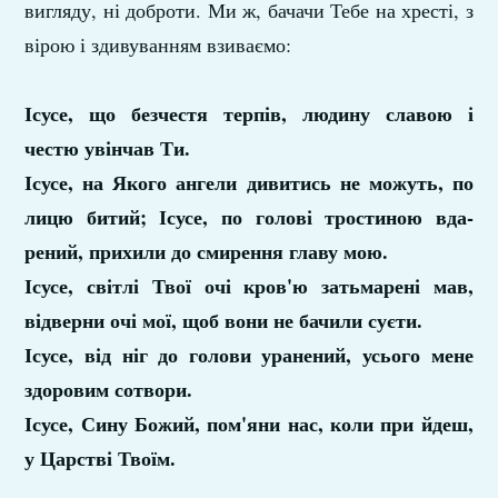
вигляду, ні доброти. Ми ж, бачачи Тебе на хресті, з
вірою і здивуванням взиваємо:
Ісусе, що безчестя терпів, людину славою і
честю увінчав Ти.
Ісусе, на Якого ангели дивитись не можуть, по
лицю битий; Ісусе, по голові тростиною вда­
рений, прихили до смирення главу мою.
Ісусе, світлі Твої очі кров'ю затьмарені мав,
відверни очі мої, щоб вони не бачили суєти.
Ісусе, від ніг до голови уранений, усього мене
здоровим сотвори.
Ісусе, Сину Божий, пом'яни нас, коли при­ йдеш,
у Царстві Твоїм.