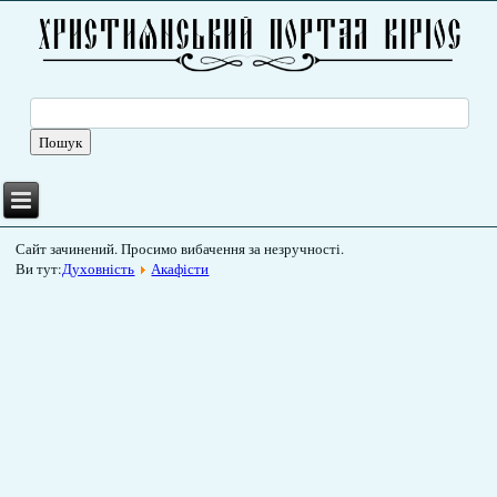
Сайт зачинений. Просимо вибачення за незручності.
Ви тут:
Духовність
Акафісти