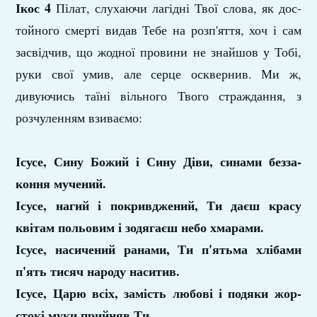
Ікос 4
Пілат, слухаючи лагідні Твої слова, як дос­
тойного смерті видав Тебе на розп'яття, хоч і сам
засвідчив, що жодної провини не знайшов у Тобі,
руки свої умив, але серце осквернив. Ми ж,
дивуючись таїні вільного Твого страждання, з
розчуленням взиваємо:
Ісусе, Сину Божий і Сину Діви, синами безза­
коння мучений.
Ісусе, нагий і покривджений, Ти даєш красу
квітам польовим і зодягаєш небо хмарами.
Ісусе, насичений ранами, Ти п'ятьма хлібами
п'ять тисяч народу наситив.
Ісусе, Царю всіх, замість любові і подяки жор­
стокі муки прийняв Ти.