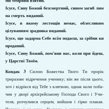
ми темряви взятий.
Ісусе, Сину Божий безсмертний, сином загиб­ лим
на смерть виданий.
Ісусе, в якому лестощів немає, облесливим
цілуванням зрадника виданий.
Ісусе, що задарма Себе всім подаєш, за срібни­ ки
проданий.
Ісусе, Сину Божий, пом'яни нас, коли при­ йдеш,
у Царстві Твоїм.
Кондак 3
Силою Божества Твого Ти прорік
триразове відречення ученику; він же після цього,
хоч і відрікся від Тебе з клятвою, однак коли поба­
чив у дворі архієрейському Господа Свого і Учи­
теля, розчулився серцем, вийшов і гірко плакав.