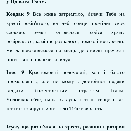
у Царстві Твоїм.
Кондак 9
Все живе затремтіло, бачачи Тебе на
хресті розіп'ятого; на небі сонце проміння своє
схова­ло, земля затряслася, завіса храму
розірвалася, каміння розпалося, померлі воскресли;
ми ж по­клоняємося на місці, де стояли пречисті
ноги Твої, співаючи: алилуя.
Ікос 9
Красномовці велемовні, хоч і багато
промов­ляють, але не можуть достойної подяки
віддати божественним страстям Твоїм,
Чоловіколюбче, наша ж душа і тіло, серце і вся
істота зі зворуш­ливістю до Тебе взивають:
Ісусе, що розіп'явся на хресті, розіпни і розір­ви