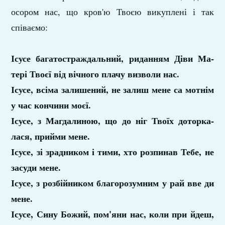
осором нас, що кров'ю Твоєю викуплені і так
співаємо:
Ісусе багатостраждальний, риданням Діви Ма­
тері Твоєї від вічного плачу визволи нас.
Ісусе, всіма залишений, не залиш мене са­ мотнім
у час кончини моєї.
Ісусе, з Магдалиною, що до ніг Твоїх доторка­
лася, прийми мене.
Ісусе, зі зрадником і тими, хто розпинав Тебе, не
засуди мене.
Ісусе, з розбійником благорозумним у рай вве­ ди
мене.
Ісусе, Сину Божий, пом'яни нас, коли при­ йдеш,