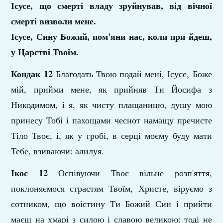
Ісусе, що смерті владу зруйнував, від вічної
смерті визволи мене.
Ісусе, Сину Божий, пом'яни нас, коли при­ йдеш,
у Царстві Твоїм.
Кондак 12
Благодать Твою подай мені, Ісусе, Боже
мій, прийми мене, як прийняв Ти Йосифа з
Никодимом, і я, як чисту плащаницю, душу мою
прине­су Тобі і пахощами чеснот намащу пречисте
Тіло Твоє, і, як у гробі, в серці моєму буду мати
Тебе, взиваючи: алилуя.
Ікос 12
Оспівуючи Твоє вільне розп'яття,
поклоняємо­ся страстям Твоїм, Христе, віруємо з
сотником, що воістину Ти Божий Син і прийти
маєш на хмарі з силою і славою великою; тоді не