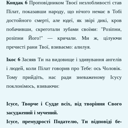
Кондак 6
Проповідником Твоєї незлобливості став
Пілат, показавши народу, що нічого немає в Тобі
до­стойного смерті, але юдеї, як звірі дикі, кров
побачивши, скреготали зубами своїми: "Розіп­ни,
розіпни Його!" — кричали. Ми ж, цілуючи
пречисті рани Твої, взиваємо: алилуя.
Ікос 6
Засяяв Ти на видовище і здивування ангелів
і людей, коли Пілат говорив про Тебе: ось Чо­ловік.
Тому прийдіть, нас ради зневаженому Ісусу
поклонімось, взиваючи:
Ісусе, Творче і Судде всіх, від творіння Свого
засуджений і мучений.
Ісусе, премудрості Подателю, Ти відповіді бе­