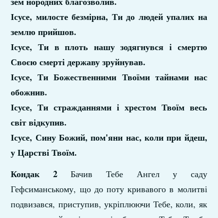
зем нородних благозволив.
Ісусе, милосте безмірна, Ти до людей упалих на
землю прийшов.
Ісусе, Ти в плоть нашу зодягнувся і смертю
Своєю смерті державу зруйнував.
Ісусе, Ти Божественними Твоїми тайнами нас
обожнив.
Ісусе, Ти стражданнями і хрестом Твоїм весь
світ відкупив.
Ісусе, Сину Божий, пом'яни нас, коли при­ йдеш,
у Царстві Твоїм.
Кондак 2
Бачив Тебе Ангел у саду
Гефсиманському, що до поту кривавого в молитві
подвизався, при­ступив, укріплюючи Тебе, коли, як