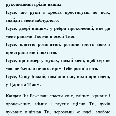
рукописання гріхів наших.
Ісусе, що руки з хреста простягуєш до всіх,
знайди і мене заблудлого.
Ісусе, двері вівцям, у ребра проколений, вве­ ди
мене ранами Твоїми в оселі Твої.
Ісусе, плоттю розіп'ятий, розіпни плоть мою з
пристрастями і похіттю.
Ісусе, що помер у муках, подай мені, щоб сер­ це
моє не бачило нічого, крім Тебе розіп'ятого.
Ісусе, Сину Божий, пом'яни нас, коли при­ йдеш,
у Царстві Твоїм.
Кондак 10
Бажаючи спасти світ, сліпих, кривих і
прока­жених, німих і глухих зцілив Ти, духів
лукавих відігнав Ти; нерозумні ж юдеї, злобою