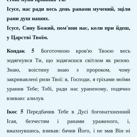
Ісусе, нас ради весь день ранами мучений, зціли
рани душ наших.
Ісусе, Сину Божий, пом'яни нас, коли при­ йдеш,
у Царстві Твоїм.
Кондак 5
Боготочною кров'ю Твоєю весь
зодягнувся Ти, що зодягаєшся світлом як ризою.
Знаю, воістину знаю з пророком, чому
закривавлені ризи Твої: я, Господи, я гріхами моїми
уранив Тебе; Тобі, ради нас ураненому, подячно
взи­ваю: алилуя.
Ікос 5
Передбачив Тебе в Дусі богонатхненний
Ісая, безчестям і ранами ураженого, і,
вжахнувшись, взивав: бачив Його, і не мав Він ні