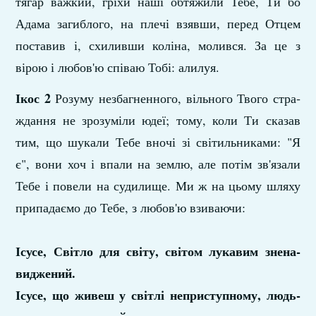
тягар важ­кий, гріхи наші обтяжили Тебе, Ти бо
Адама загиблого, на плечі взявши, перед Отцем
поста­вив і, схиливши коліна, молився. За це з
вірою і любов'ю співаю Тобі: алилуя.
Ікос 2
Розуму незбагненного, вільного Твого стра­
ждання не зрозуміли юдеї; тому, коли Ти сказав
тим, що шукали Тебе вночі зі світильниками: "Я
є", вони хоч і впали на землю, але потім зв'язали
Тебе і повели на судилище. Ми ж на цьому шляху
припадаємо до Тебе, з любов'ю взи­ваючи:
Ісусе, Світло для світу, світом лукавим знена­
виджений.
Ісусе, що живеш у світлі неприступному, людь­