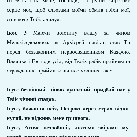
Поглянь і на мене, Господи, і скруши жор­стоке
серце моє, щоб сльозами моїми обмив гріхи мої,
співаючи Тобі: алилуя.
Ікос 3
Маючи воістину владу за чином
Мельхіседековим, як Архієрей навіки, став Ти
перед беззаконним первосвящеником Каяфою,
Владика і Господь усіх; від Твоїх рабів прийнявши
стра­ждання, прийми ж від нас моління таке:
Ісусе безцінний, ціною куплений, придбай нас у
Твій вічний спадок.
Ісусе, бажання всіх, Петром через страх відки­
нутий, не відкинь мене грішного.
Ісусе, Агнче незлобний, лютими звірами му­
чений, визволи мене від ворогів моїх.