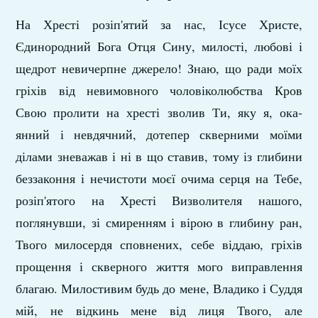
На Хресті розіп'ятий за нас, Ісусе Христе,
Єдинородний Бога Отця Сину, милості, любові і
щед­рот невичерпне джерело! Знаю, що ради моїх
гріхів від невимовного чоловіколюбства Кров
Свою пролити на хресті зволив Ти, яку я, ока­
янний і невдячний, дотепер скверними моїми
ділами зневажав і ні в що ставив, тому із гли­бини
беззаконня і нечистоти моєї очима серця на Тебе,
розіп'ятого на Хресті Визволителя на­шого,
поглянувши, зі смиренням і вірою в гли­бину ран,
Твого милосердя сповнених, себе віддаю, гріхів
прощення і скверного життя мого виправлення
благаю. Милостивим будь до мене, Владико і Суддя
мій, не відкинь мене від лиця Твого, але