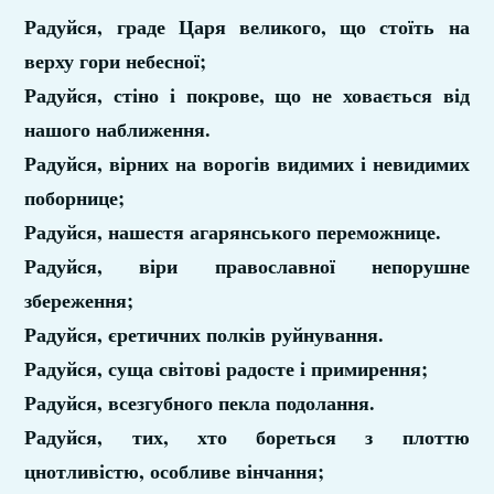
Радуйся, граде Царя великого, що стоїть на
верху гори небесної;
Радуйся, стіно і покрове, що не ховається від
нашого наближення.
Радуйся, вірних на ворогів видимих і невидимих
поборнице;
Радуйся, нашестя агарянського переможнице.
Радуйся, віри православної непорушне
збереження;
Радуйся, єретичних полків руйнування.
Радуйся, суща світові радосте і примирення;
Радуйся, всезгубного пекла подолання.
Радуйся, тих, хто бореться з плоттю
цнотливістю, особливе вінчання;