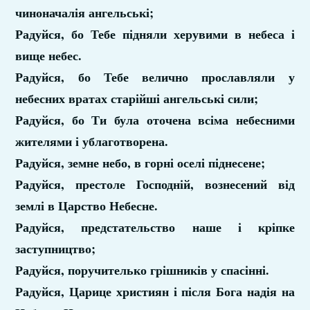
чиноначалія ангельські;
Радуйся, бо Тебе підняли херувими в небеса і
вище небес.
Радуйся, бо Тебе велично прославляли у
небесних вратах старійші ангельські сили;
Радуйся, бо Ти була оточена всіма небесними
жителями і ублаготворена.
Радуйся, земне небо, в горні оселі піднесене;
Радуйся, престоле Господній, вознесений від
землі в Царство Небесне.
Радуйся, предстательство наше і кріпке
заступництво;
Радуйся, поручителько грішників у спасінні.
Радуйся, Царице християн і після Бога надія на