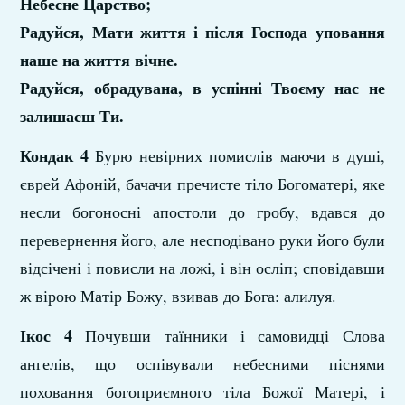
Небесне Царство;
Радуйся, Мати життя і після Господа уповання
наше на життя вічне.
Радуйся, обрадувана, в успінні Твоєму нас не
залишаєш Ти.
Кондак 4
Бурю невірних помислів маючи в душі,
єврей Афоній, бачачи пречисте тіло Богоматері, яке
несли богоносні апостоли до гробу, вдався до
перевернення його, але несподівано руки його були
відсічені і повисли на ложі, і він осліп; сповідавши
ж вірою Матір Божу, взивав до Бога: алилуя.
Ікос 4
Почувши таїнники і самовидці Слова
ангелів, що оспівували небесними піснями
поховання богоприємного тіла Божої Матері, і