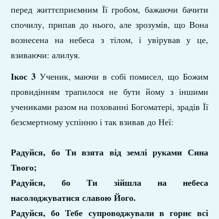
перед життєприємним Її гробом, бажаючи бачити
спочилу, припав до нього, але зрозумів, що Вона
вознесена на небеса з тілом, і увірував у це,
взиваючи: алилуя.
Ікос 3
Ученик, маючи в собі помисел, що Божим
провидінням трапилося не бути йому з іншими
учениками разом на похованні Богоматері, зрадів Її
безсмертному успінню і так взивав до Неї:
Радуйся, бо Ти взята від землі руками Сина
Твого;
Радуйся, бо Ти зійшла на небеса
насолоджуватися славою Його.
Радуйся, бо Тебе супроводжували в горнє всі