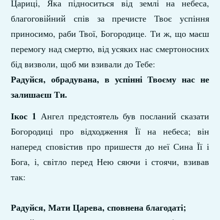
Цариці, Яка підноситься від землі на небеса,
благоговійний спів за пречисте Твоє успіння
приносимо, раби Твої, Богородице. Ти ж, що маєш
перемогу над смертю, від усяких нас смертоносних
бід визволи, щоб ми взивали до Тебе:
Радуйся, обрадувана, в успінні Твоєму нас не
залишаєш Ти.
Ікос 1
Ангел предстоятель був посланий сказати
Богородиці про відходження Її на небеса; він
наперед сповістив про пришестя до неї Сина Її і
Бога, і, світло перед Нею сяючи і стоячи, взивав
так:
Радуйся, Мати Царева, сповнена благодаті;