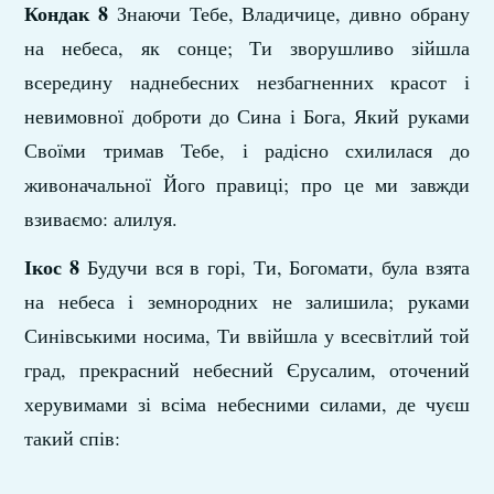
Кондак 8
Знаючи Тебе, Владичице, дивно обрану
на небеса, як сонце; Ти зворушливо зійшла
всередину наднебесних незбагненних красот і
невимовної доброти до Сина і Бога, Який руками
Своїми тримав Тебе, і радісно схилилася до
живоначальної Його правиці; про це ми завжди
взиваємо: алилуя.
Ікос 8
Будучи вся в горі, Ти, Богомати, була взята
на небеса і земнородних не залишила; руками
Синівськими носима, Ти ввійшла у всесвітлий той
град, прекрасний небесний Єрусалим, оточений
херувимами зі всіма небесними силами, де чуєш
такий спів: