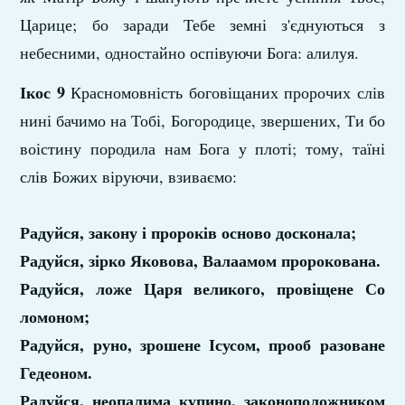
Царице; бо заради Тебе земні з'єднуються з
небесними, одностайно оспівуючи Бога: алилуя.
Ікос 9
Красномовність боговіщаних пророчих слів
нині бачимо на Тобі, Богородице, звершених, Ти бо
воістину породила нам Бога у плоті; тому, таїні
слів Божих віруючи, взиваємо:
Радуйся, закону і пророків осново досконала;
Радуйся, зірко Яковова, Валаамом пророкована.
Радуйся, ложе Царя великого, провіщене Со
ломоном;
Радуйся, руно, зрошене Ісусом, прооб разоване
Гедеоном.
Радуйся, неопалима купино, законоположником