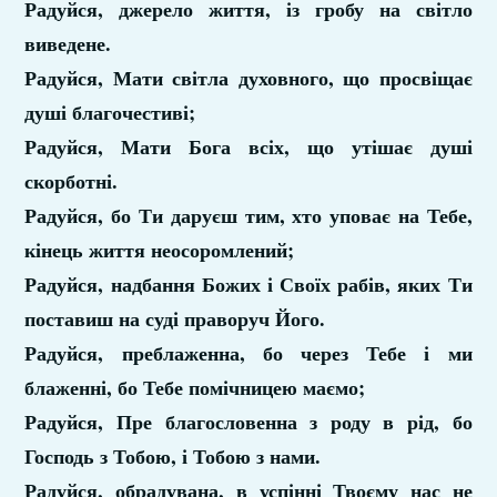
Радуйся, джерело життя, із гробу на світло
виведене.
Радуйся, Мати світла духовного, що просвіщає
душі благочестиві;
Радуйся, Мати Бога всіх, що утішає душі
скорботні.
Радуйся, бо Ти даруєш тим, хто уповає на Тебе,
кінець життя неосоромлений;
Радуйся, надбання Божих і Своїх рабів, яких Ти
поставиш на суді праворуч Його.
Радуйся, преблаженна, бо через Тебе і ми
блаженні, бо Тебе помічницею маємо;
Радуйся, Пре благословенна з роду в рід, бо
Господь з Тобою, і Тобою з нами.
Радуйся, обрадувана, в успінні Твоєму нас не