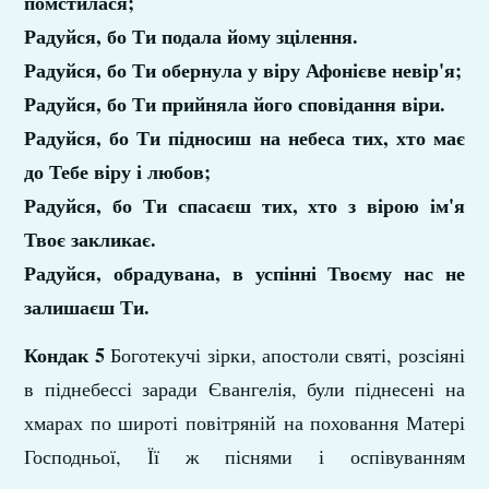
помстилася;
Радуйся, бо Ти подала йому зцілення.
Радуйся, бо Ти обернула у віру Афонієве невір'я;
Радуйся, бо Ти прийняла його сповідання віри.
Радуйся, бо Ти підносиш на небеса тих, хто має
до Тебе віру і любов;
Радуйся, бо Ти спасаєш тих, хто з вірою ім'я
Твоє закликає.
Радуйся, обрадувана, в успінні Твоєму нас не
залишаєш Ти.
Кондак 5
Боготекучі зірки, апостоли святі, розсіяні
в піднебессі заради Євангелія, були піднесені на
хмарах по широті повітряній на поховання Матері
Господньої, Її ж піснями і оспівуванням