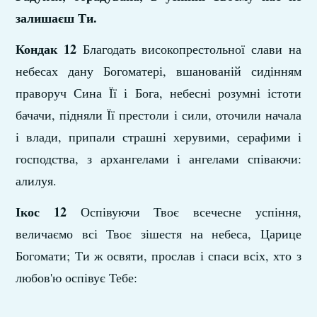
залишаєш Ти.
Кондак 12
Благодать високопрестольної слави на
небесах дану Богоматері, вшанованій сидінням
праворуч Сина Її і Бога, небесні розумні істоти
бачачи, підняли Її престоли і сили, оточили начала
і влади, припали страшні херувими, серафими і
господства, з архангелами і ангелами співаючи:
алилуя.
Ікос 12
Оспівуючи Твоє всечесне успіння,
величаємо всі Твоє зішестя на небеса, Царице
Богомати; Ти ж освяти, прослав і спаси всіх, хто з
любов'ю оспівує Тебе: