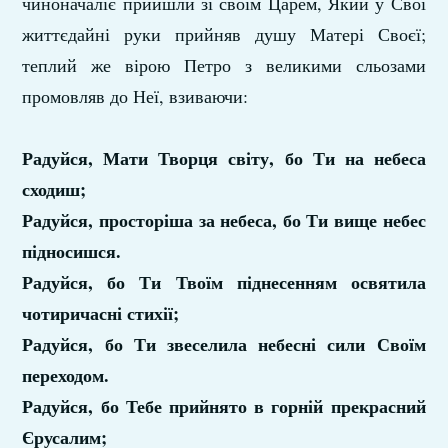
чиноначаліє прийшли зі своїм Царем, Який у Свої
життєдайні руки прийняв душу Матері Своєї;
теплий же вірою Петро з великими сльозами
промовляв до Неї, взиваючи:
Радуйся, Мати Творця світу, бо Ти на небеса
сходиш;
Радуйся, просторіша за небеса, бо Ти вище небес
підносишся.
Радуйся, бо Ти Твоїм піднесенням освятила
чотиричасні стихії;
Радуйся, бо Ти звеселила небесні сили Своїм
переходом.
Радуйся, бо Тебе прийнято в горній прекрасний
Єрусалим;