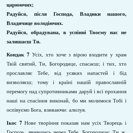
царюючих;
Радуйся, після Господа, Владики нашого,
Владичице володіючих.
Радуйся, обрадувана, в успінні Твоєму нас не
залишаєш Ти.
Кондак 7
Усіх, хто хоче з вірою входити у храм
Твій святий, Ти, Богородице, спасаєш; і тих, хто
прославляє Тебе, від усяких напастей і бід
визволяєш; тому і країні нашій православній
перемогу над супротивниками даруй і всі прохання
наші на спасіння виконай, бо ми молимося Тобі і
оспівуємо Бога, взиваючи: алилуя.
Ікос 7
Нове творіння показав нам усіх Творець і
Господь, явившись через Тебе, Богородице; Ти ж,