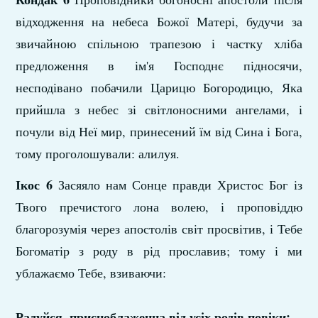
відходження на небеса Божої Матері, будучи за
звичайною спільною трапезою і частку хліба
предложення в ім'я Господнє підносячи,
несподівано побачили Царицю Богородицю, Яка
прийшла з небес зі світлоносними ангелами, і
почули від Неї мир, принесений їм від Сина і Бога,
тому проголошували: алилуя.
Ікос 6
Засяяло нам Сонце правди Христос Бог із
Твого пречистого лона волею, і проповіддю
благорозумія через апостолів світ просвітив, і Тебе
Богоматір з роду в рід прославив; тому і ми
ублажаємо Тебе, взиваючи:
Радуйся, присноблаженна від усіх родів повіки;