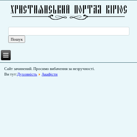
Сайт зачинений. Просимо вибачення за незручності.
Ви тут:
Духовність
Акафісти