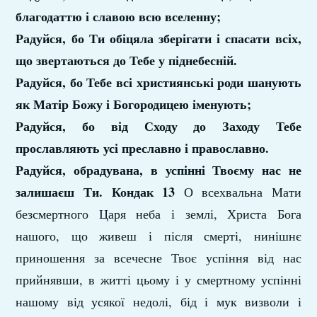
благодаттю і славою всю вселенну;
Радуйся, бо Ти обіцяла зберігати і спасати всіх,
що звертаються до Тебе у піднебесній.
Радуйся, бо Тебе всі християнські роди шанують
як Матір Божу і Богородицею іменують;
Радуйся, бо від Сходу до Заходу Тебе
прославляють усі преславно і православно.
Радуйся, обрадувана, в успінні Твоєму нас не
залишаєш Ти.
Кондак 13
О всехвальна Мати
безсмертного Царя неба і землі, Христа Бога
нашого, що живеш і після смерті, нинішнє
приношення за всечесне Твоє успіння від нас
прийнявши, в житті цьому і у смертному успінні
нашому від усякої недолі, бід і мук визволи і