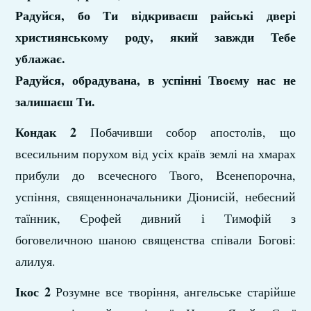
Радуйся, бо Ти відкриваєш райські двері
християнському роду, який завжди Тебе
ублажає.
Радуйся, обрадувана, в успінні Твоєму нас не
залишаєш Ти.
Кондак 2
Побачивши собор апостолів, що
всесильним порухом від усіх країв землі на хмарах
прибули до всечесного Твого, Всенепорочна,
успіння, священноначальники Діонисій, небесний
таїнник, Єрофей дивний і Тимофій з
боговеличною шаною священства співали Богові:
алилуя.
Ікос 2
Розумне все творіння, ангельське старійше