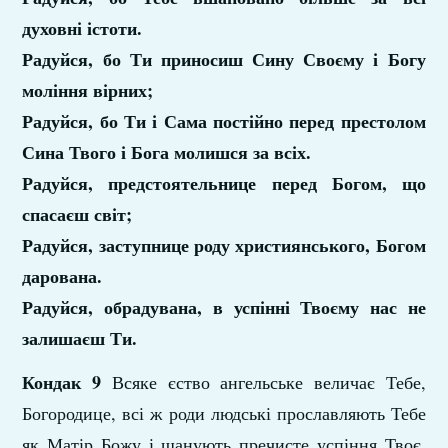
духовні істоти.
Радуйся, бо Ти приносиш Сину Своєму і Богу
моління вірних;
Радуйся, бо Ти і Сама постійно перед престолом
Сина Твого і Бога молишся за всіх.
Радуйся, предстоятельнице перед Богом, що
спасаєш світ;
Радуйся, заступнице роду християнського, Богом
дарована.
Радуйся, обрадувана, в успінні Твоєму нас не
залишаєш Ти.
Кондак 9
Всяке єство ангельське величає Тебе,
Богородице, всі ж роди людські прославляють Тебе
як Матір Божу і шанують пречисте успіння Твоє,