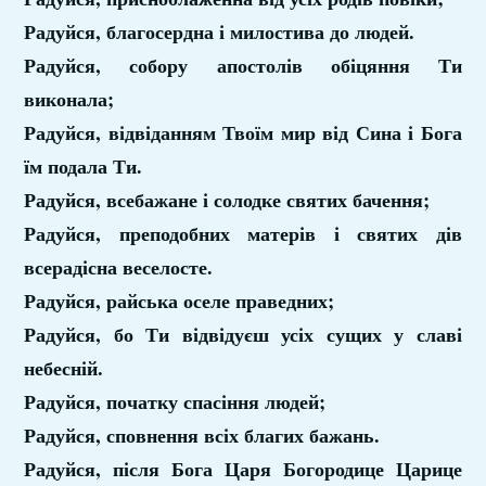
Радуйся, благосердна і милостива до людей.
Радуйся, собору апостолів обіцяння Ти
виконала;
Радуйся, відвіданням Твоїм мир від Сина і Бога
їм подала Ти.
Радуйся, всебажане і солодке святих бачення;
Радуйся, преподобних матерів і святих дів
всерадісна веселосте.
Радуйся, райська оселе праведних;
Радуйся, бо Ти відвідуєш усіх сущих у славі
небесній.
Радуйся, початку спасіння людей;
Радуйся, сповнення всіх благих бажань.
Радуйся, після Бога Царя Богородице Царице