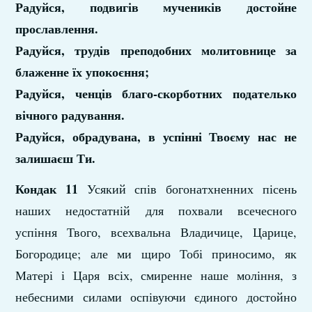
Радуйся, подвигів мучеників достойне
прославлення.
Радуйся, трудів преподобних молитовнице за
блаженне їх упокоєння;
Радуйся, ченців благо-скорботних подателько
вічного радування.
Радуйся, обрадувана, в успінні Твоєму нас не
залишаєш Ти.
Кондак 11
Усякий спів богонатхненних пісень
наших недостатній для похвали всечесного
успіння Твого, всехвальна Владичице, Царице,
Богородице; але ми щиро Тобі приносимо, як
Матері і Царя всіх, смиренне наше моління, з
небесними силами оспівуючи єдиного достойно