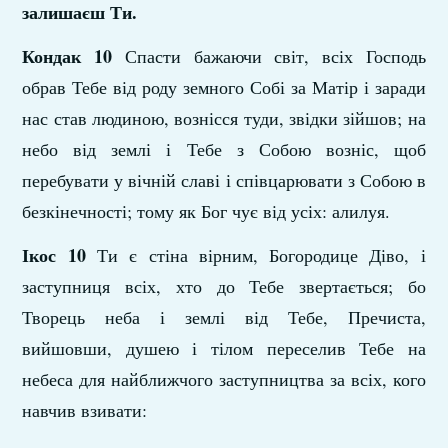
залишаєш Ти.
Кондак 10
Спасти бажаючи світ, всіх Господь
обрав Тебе від роду земного Собі за Матір і заради
нас став людиною, вознісся туди, звідки зійшов; на
небо від землі і Тебе з Собою возніс, щоб
перебувати у вічній славі і співцарювати з Собою в
безкінечності; тому як Бог чує від усіх: алилуя.
Ікос 10
Ти є стіна вірним, Богородице Діво, і
заступниця всіх, хто до Тебе звертається; бо
Творець неба і землі від Тебе, Пречиста,
вийшовши, душею і тілом переселив Тебе на
небеса для найближчого заступництва за всіх, кого
навчив взивати: