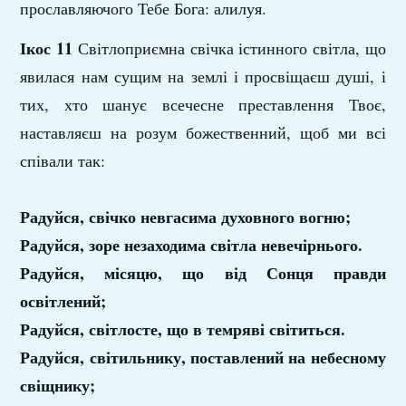
прославляючого Тебе Бога: алилуя.
Ікос 11
Світлоприємна свічка істинного світла, що
явилася нам сущим на землі і просвіщаєш душі, і
тих, хто шанує всечесне преставлення Твоє,
наставляєш на розум божественний, щоб ми всі
співали так:
Радуйся, свічко невгасима духовного вогню;
Радуйся, зоре незаходима світла невечірнього.
Радуйся, місяцю, що від Сонця правди
освітлений;
Радуйся, світлосте, що в темряві світиться.
Радуйся, світильнику, поставлений на небесному
свіщнику;