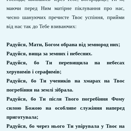
маючи перед Ним матірне піклування про нас,
чесно шануючих пречисте Твоє успіння, прийми
від нас так до Тебе взиваючих:
Радуйся, Мати, Богом обрана від земнород них;
Радуйся, вища за земних і небесних.
Радуйся, бо Ти перевищила на небесах
херувимів і серафимів;
Радуйся, бо Ти учеників на хмарах на Твоє
погребіння на землі зібрала.
Радуйся, бо Ти після Твого погребіння Фому
силою Божою на особливе служіння наперед
приготувала;
Радуйся, бо через нього Ти увірувала у Твоє на