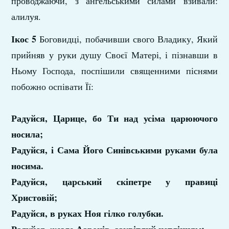
проводжаючи, з ангельськими силами взивали:
алилуя.
Ікос 5
Боговидці, побачивши свого Владику, Який
прийняв у руки душу Своєї Матері, і пізнавши в
Ньому Господа, поспішили священними піснями
побожно оспівати Її:
Радуйся, Царице, бо Ти над усіма царюючого
носила;
Радуйся, і Сама Його Синівськими руками була
носима.
Радуйся, царський скіпетре у правиці
Христовій;
Радуйся, в руках Ноя гілко голубки.