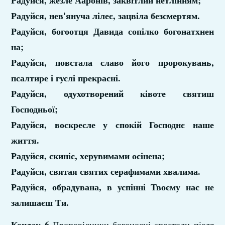
Радуйся, жезле Ааронів, заквітлий нетлінням;
Радуйся, нев'януча лілеє, зацвіла безсмертям.
Радуйся, богоотця Давида сопілко богонатхнен
на;
Радуйся, повстала славо його пророкувань,
псалтире і гуслі прекрасні.
Радуйся, одухотворений ківоте святиш
Господньої;
Радуйся, воскресле у спокій Господнє наше
життя.
Радуйся, скиніє, херувимами осінена;
Радуйся, святая святих серафимами хвалима.
Радуйся, обрадувана, в успінні Твоєму нас не
залишаєш Ти.
Кондак 6
Проповідники богоносні апостоли після