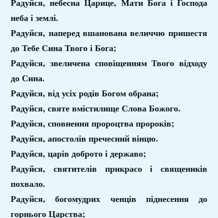
Радуйся, небесна Царице, Мати Бога і Господа
неба і землі.
Радуйся, наперед вшанована величчю пришестя
до Тебе Сина Твого і Бога;
Радуйся, звеличена сповіщенням Твого відходу
до Сина.
Радуйся, від усіх родів Богом обрана;
Радуйся, святе вмістилище Слова Божого.
Радуйся, сповнення пророцтва пророків;
Радуйся, апостолів пречесний вінцю.
Радуйся, царів доброто і державо;
Радуйся, святителів прикрасо і священиків
похвало.
Радуйся, богомудрих ченців піднесення до
горнього Царства;