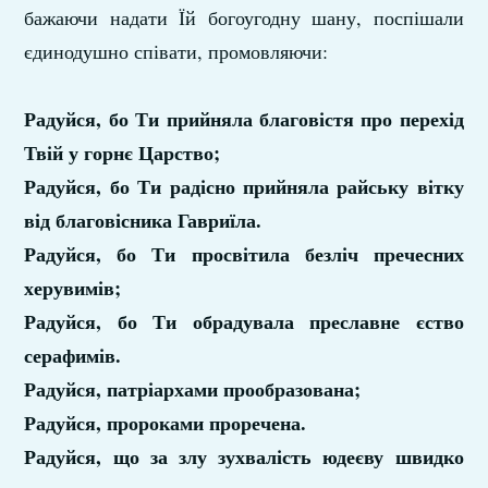
бажаючи надати Їй богоугодну шану, поспішали
єдинодушно співати, промовляючи:
Радуйся, бо Ти прийняла благовістя про перехід
Твій у горнє Царство;
Радуйся, бо Ти радісно прийняла райську вітку
від благовісника Гавриїла.
Радуйся, бо Ти просвітила безліч пречесних
херувимів;
Радуйся, бо Ти обрадувала преславне єство
серафимів.
Радуйся, патріархами прообразована;
Радуйся, пророками проречена.
Радуйся, що за злу зухвалість юдеєву швидко