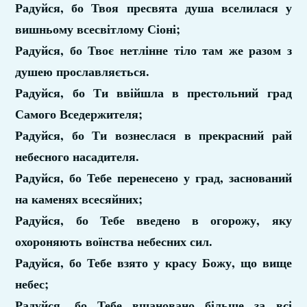
Радуйся, бо Твоя пресвята душа вселилася у
вишньому всесвітлому Сіоні;
Радуйся, бо Твоє нетлінне тіло там же разом з
душею прославляється.
Радуйся, бо Ти ввійшла в престольний град
Самого Вседержителя;
Радуйся, бо Ти вознеслася в прекрасний рай
небесного насадителя.
Радуйся, бо Тебе перенесено у град, заснований
на каменях всесяйних;
Радуйся, бо Тебе введено в огорожу, яку
охороняють воїнства небесних сил.
Радуйся, бо Тебе взято у красу Божу, що вище
небес;
Радуйся, бо Тебе вшановано більше за всі