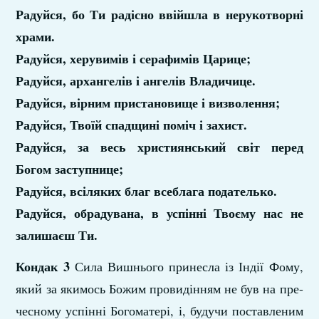
Радуйся, бо Ти радісно ввійшла в нерукотворні
храми.
Радуйся, херувимів і серафимів Царице;
Радуйся, архангелів і ангелів Владичице.
Радуйся, вірним пристановище і визволення;
Радуйся, Твоїй спадщині поміч і захист.
Радуйся, за весь християнський світ перед
Богом заступнице;
Радуйся, всіляких благ всеблага подателько.
Радуйся, обрадувана, в успінні Твоєму нас не
залишаєш Ти.
Кондак 3
Сила Вишнього принесла із Індії Фому,
який за якимось Божим провидінням не був на пре-
чесному успінні Богоматері, і, будучи поставленим