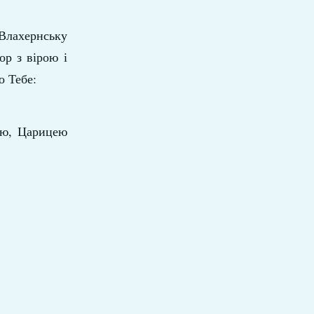
 Влахернську
ор з вірою і
о Тебе:
бою, Царицею