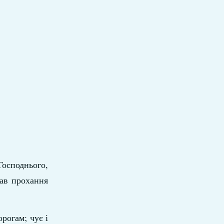
осподнього,
хав прохання
рогам; чує і