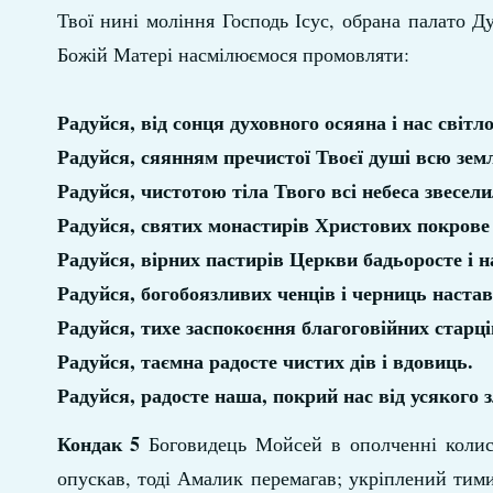
Твої нині моління Господь Ісус, обрана палато Ду
Божій Матері насмілюємося промовляти:
Радуйся, від сонця духовного осяяна і нас світ
Радуйся, сяянням пречистої Твоєї душі всю зем
Радуйся, чистотою тіла Твого всі небеса звесели
Радуйся, святих монастирів Христових покрове 
Радуйся, вірних пастирів Церкви бадьоросте і 
Радуйся, богобоязливих ченців і черниць настав
Радуйся, тихе заспокоєння благоговійних старці
Радуйся, таємна радосте чистих дів і вдовиць.
Радуйся, радосте наша, покрий нас від усякого
Кондак 5
Боговидець Мойсей в ополченні колись
опускав, тоді Амалик перемагав; укріплений тими