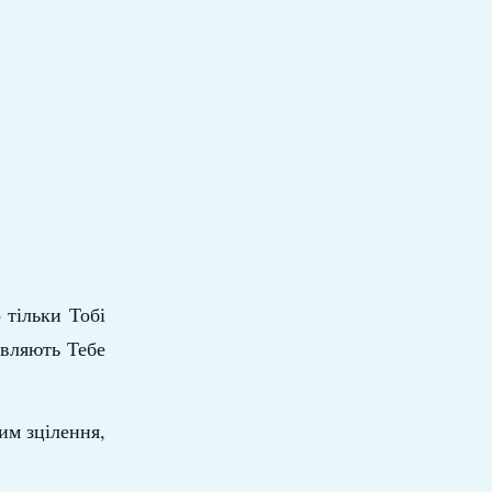
 тільки Тобі
авляють Тебе
им зцілення,