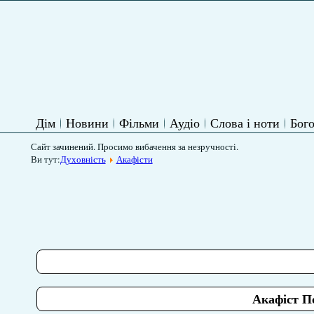
Дім
Новини
Фільми
Аудіо
Слова і ноти
Бого
Сайт зачинений. Просимо вибачення за незручності.
Ви тут:
Духовність
Акафісти
Акафіст П