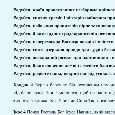
Радуйся, країн православних незборима кріпкост
Радуйся, святих храмів і вівтарів найперша при
Радуйся, побожних правителів вірне захищення
Радуйся, благосердних градоправителів невсипн
Радуйся, непереможна Воєводо вождів і воїнств
Радуйся, святе дзеркало правди для суддів безк
Радуйся, досконалий розуме для наставників і в
Радуйся, благословення домів і сімейств благоч
Радуйся, радосте наша, покрий нас від усякого
Кондак 4
Бурею багатьох бід охопленим нам до
піднісши руки Твої, і молишся, щоб на нашу не
тих, хто закликає ім'я Твоє і до Сина Твого взива
Ікос 4
Почув Господь Бог Ісуса Навина, який молив