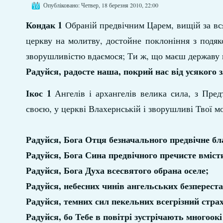
Опубліковано: Четвер, 18 березня 2010, 22:00
Кондак 1
Обраній предвічним Царем, вищій за вся
церкву на молитву, достойне поклоніння з подяк
зворушливістю вдаємося; Ти ж, що маєш державу н
Радуйся, радосте наша, покрий нас від усякого
Ікос 1
Ангелів і архангелів велика сила, з Пред
своєю, у церкві Влахернській і зворушливі Твої м
Радуйся, Бога Отця безначального предвічне бл
Радуйся, Бога Сина предвічного пречисте вміст
Радуйся, Бога Духа всесвятого обрана оселе;
Радуйся, небесних чинів ангельських безперест
Радуйся, темних сил пекельних всегрізний страх
Радуйся, бо Тебе в повітрі зустрічають многоок