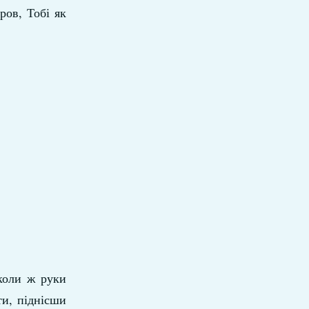
ров, Тобі як
коли ж руки
ти, піднісши