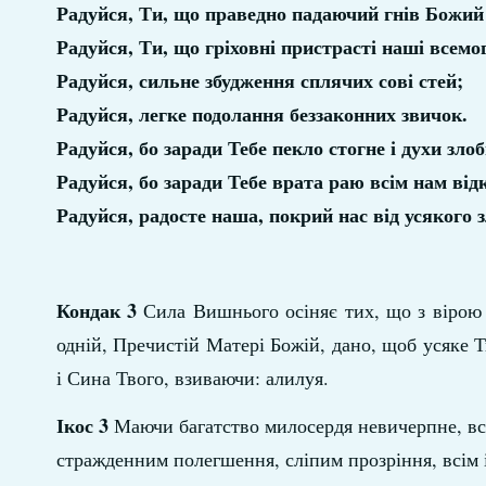
Радуйся, Ти, що праведно падаючий гнів Божи
Радуйся, Ти, що гріховні пристрасті наші всем
Радуйся, сильне збудження сплячих сові стей;
Радуйся, легке подолання беззаконних звичок.
Радуйся, бо заради Тебе пекло стогне і духи зло
Радуйся, бо заради Тебе врата раю всім нам ві
Радуйся, радосте наша, покрий нас від усякого
Кондак 3
Сила Вишнього осіняє тих, що з вірою 
одній, Пречистій Матері Божій, дано, щоб усяке Т
і Сина Твого, взиваючи: алилуя.
Ікос 3
Маючи багатство милосердя невичерпне, всі
стражденним полегшення, сліпим прозріння, всім 