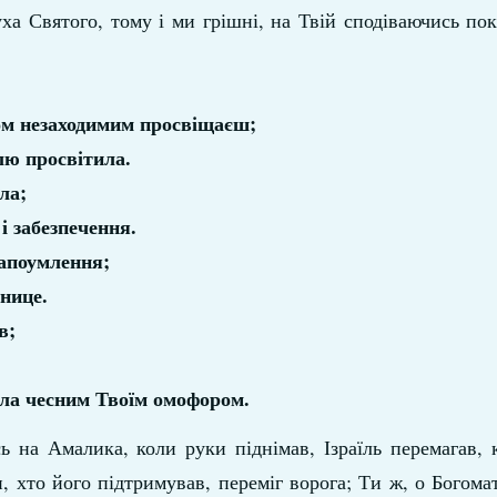
ха Святого, тому і ми грішні, на Твій сподіваючись пок
лом незаходимим просвіщаєш;
лю просвітила.
ла;
і забезпечення.
напоумлення;
нице.
в;
 зла чесним Твоїм омофором.
 на Амалика, коли руки піднімав, Ізраїль перемагав, 
, хто його підтримував, переміг ворога; Ти ж, о Богома