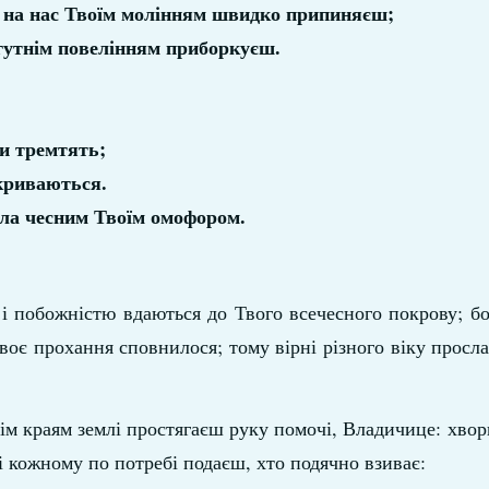
й на нас Твоїм молінням швидко припиняєш;
огутнім повелінням приборкуєш.
би тремтять;
дкриваються.
 зла чесним Твоїм омофором.
і побожністю вдаються до Твого всечесного покрову; бо
воє прохання сповнилося; тому вірні різного віку просл
м краям землі простягаєш руку помочі, Владичице: хвор
і кожному по потребі подаєш, хто подячно взиває: