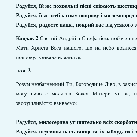
Радуйся, їй же похвальні пісні співають шестик
Радуйся, її ж всеблагому покрову і ми земнород
Радуйся, радосте наша, покрий нас від усякого
Кондак 2
Cвятий Андрій з Єпифанієм, побачивши Т
Мати Христа Бога нашого, що на небо вознісся,
покрову, взиваючи: алилуя.
Ікос 2
Розум незбагненний Ти, Богородице Діво, в захист
могутньою є молитва Божої Матері; ми ж, пр
зворушливістю взиваємо:
Радуйся, милосердна утішителько всіх скорботн
Радуйся, неусипна наставнице вс іх заблудлих і 