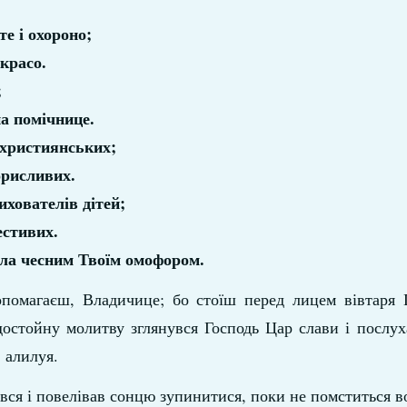
е і охороно;
красо.
;
а помічнице.
 християнських;
орисливих.
ихователів дітей;
естивих.
 зла чесним Твоїм омофором.
помагаєш, Владичице; бо стоїш перед лицем вівтаря Г
достойну молитву зглянувся Господь Цар слави і послу
є: алилуя.
ся і повелівав сонцю зупинитися, поки не помститься во