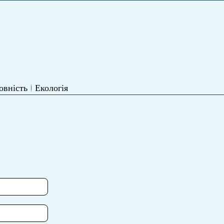
овність
Екологія