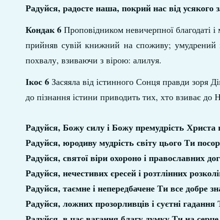
Радуйся, радосте наша, покрий нас від усякого
Кондак 6
Проповідником невичерпної благодаті і м
прийняв сувій книжний на споживу; умудрений н
похвалу, взиваючи з вірою: алилуя.
Ікос 6
Засяяла від істинного Сонця правди зоря Ді
до пізнання істини приводить тих, хто взиває до Н
Радуйся, Божу силу і Божу премудрість Христа
Радуйся, юродиву мудрість світу цього Ти посо
Радуйся, святої віри охороно і православних до
Радуйся, нечестивих єресей і розтлінних розкол
Радуйся, таємне і непередбачене Ти все добре з
Радуйся, ложних прозорливців і суєтні гадання
Радуйся, в час вагання благу думку Ти на серц