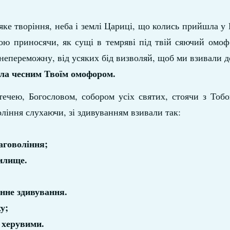
ке творіння, неба і землі Цариці, що колись прийшла у
ою приносячи, як сущі в темряві під твій сяючий омоф
епереможну, від усяких бід визволяй, щоб ми взивали д
 зла чесним Твоїм омофором.
течею, Богословом, собором усіх святих, стоячи з То
оління слухаючи, зі здивуванням взивали так:
аговоління;
илище.
анне здивування.
у;
і херувими.