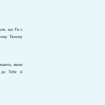
али, що Ти є
гому Твоєму
знають, якою
 до Тебе зі