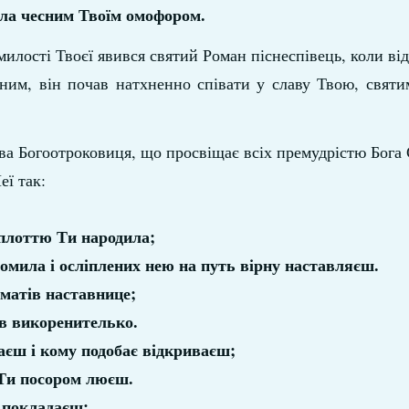
 зла чесним Твоїм омофором.
илості Твоєї явився святий Роман піснеспівець, коли від 
им, він почав натхненно співати у славу Твою, святи
ва Богоотроковиця, що просвіщає всіх премудрістю Бога 
еї так:
 плоттю Ти народила;
ромила і осліплених нею на путь вірну наставляєш.
гматів наставнице;
ів викоренителько.
наєш і кому подобає відкриваєш;
 Ти посором люєш.
е покладаєш;