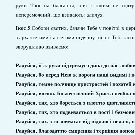
руки Твої на благання, хоч і ніким не підтр
непереможний, що взивають: алилуя.
Ікос 5
Собори святих, бачачи Тебе у повітрі в цер
з архангелами і ангелами подячну пісню Тобі засп
зворушливо взиваємо:
Радуйся, її ж руки підтримує єдина до нас любов
Радуйся, бо перед Нею ж вороги наші видимі і 
Радуйся, темне полчище пристрастей і похотей
Радуйся, вогонь Бо жественний Христа необпал
Радуйся, тих, хто бореться з плоттю цнотливіст
Радуйся, тих, хто подвизається в пості і безмовн
Радуйся, тих, хто знемагає від відчаю і печалі,
Радуйся, благодаттю смирення і терпіння допом