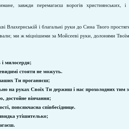
имане, завжди перемагаєш ворогів християнських, 
кві Влахернській і благальні руки до Сина Твого простягн
івали; ми ж міцнішими за Мойсееві руки, долонями Твоїм
 і милосердя;
невидимі стояти не можуть.
 наших Ти проганяєш;
ьно на руках Своїх Ти держиш і нас прохолодних тим 
ю, достойне вінчання;
ості, повсякчасна співбесіднице.
 швидка утішителько;
агаєш.