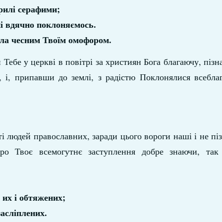
рилі серафими;
ні вдячно поклоняємось.
 зла чесним Твоїм омофором.
ебе у церкві в повітрі за християн Бога благаючу, пізн
 і, припавши до землі, з радістю Поклонялися всебла
і людей православних, заради цього вороги наші і не пі
о Твоє всемогутнє заступлення добре знаючи, так
 их і обтяжених;
засліплених.