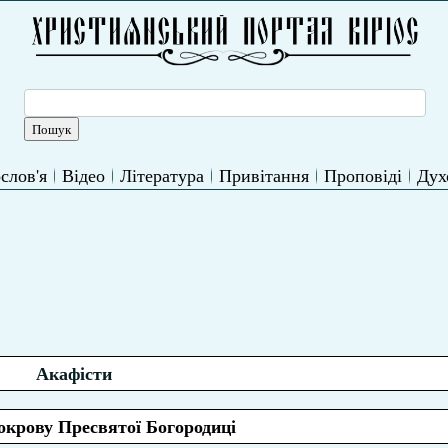
слов'я
Відео
Література
Привітання
Проповіді
Дух
Акафісти
окрову Пресвятої Богородиці