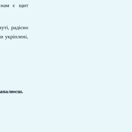
і нам є щит
уті, радісно
и укріплені,
запалюєш.