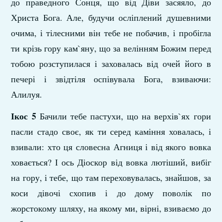
до праведного Сонця, що від Діви засяяло, до
Христа Бога. Але, будучи осліплений душевними
очима, і тілесними він тебе не побачив, і пробігла
ти крізь гору кам`яну, що за велінням Божим перед
тобою розступилася і заховалась від очей його в
печері і звідтіля оспівувала Бога, взиваючи:
Алилуя.
Ікос 5
Бачили тебе пастухи, що на верхів`ях гори
пасли стадо своє, як ти серед каміння ховалась, і
взивали: хто ця словесна Агниця і від якого вовка
ховається? І ось Діоскор від вовка лютіший, вибіг
на гору, і тебе, що там переховувалась, знайшов, за
коси дівочі схопив і до дому поволік по
жорстокому шляху, на якому ми, вірні, взиваємо до