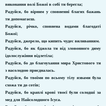
виконання волі Божої в собі ти берегла;
Радуйся, бо вірним у сповненні благих бажань
ти допомагаєш.
Радуйся, річко, сповнена водами благодаті
Божої;
Радуйся, джерело, що кипить чудес виливанням.
Радуйся, бо як бджола ти від зловонного диму
ідолослужіння відлетіла;
Радуйся, бо до благоухання мира Христового ти
з насолодою приєдналась.
Радуйся, бо твоїми по всьому тілу язвами була
схожа ти до сотів;
Радуйся, бо краплі крові твоєї були солодші за
мед для Найсолодшого Ісуса.