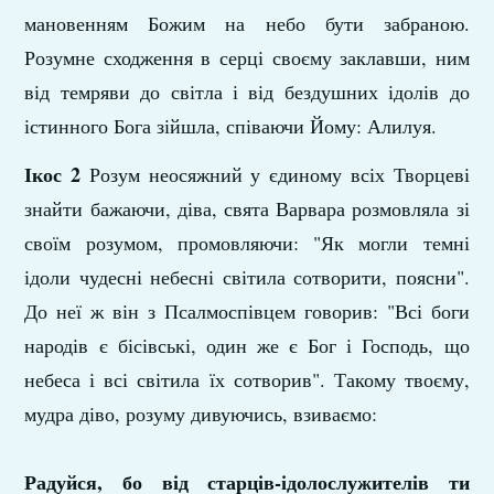
мановенням Божим на небо бути забраною.
Розумне сходження в серці своєму заклавши, ним
від темряви до світла і від бездушних ідолів до
істинного Бога зійшла, співаючи Йому: Алилуя.
Ікос 2
Розум неосяжний у єдиному всіх Творцеві
знайти бажаючи, діва, свята Варвара розмовляла зі
своїм розумом, промовляючи: "Як могли темні
ідоли чудесні небесні світила сотворити, поясни".
До неї ж він з Псалмоспівцем говорив: "Всі боги
народів є бісівські, один же є Бог і Господь, що
небеса і всі світила їх сотворив". Такому твоєму,
мудра діво, розуму дивуючись, взиваємо:
Радуйся, бо від старців-ідолослужителів ти