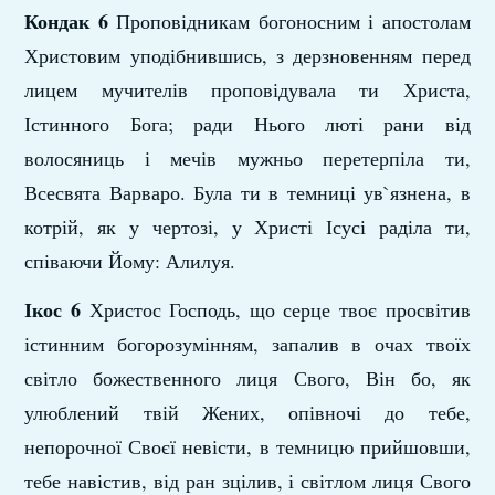
Кондак 6
Проповідникам богоносним і апостолам
Христовим уподібнившись, з дерзновенням перед
лицем мучителів проповідувала ти Христа,
Істинного Бога; ради Нього люті рани від
волосяниць і мечів мужньо перетерпіла ти,
Всесвята Варваро. Була ти в темниці ув`язнена, в
котрій, як у чертозі, у Христі Ісусі раділа ти,
співаючи Йому: Алилуя.
Ікос 6
Христос Господь, що серце твоє просвітив
істинним богорозумінням, запалив в очах твоїх
світло божественного лиця Свого, Він бо, як
улюблений твій Жених, опівночі до тебе,
непорочної Своєї невісти, в темницю прийшовши,
тебе навістив, від ран зцілив, і світлом лиця Свого