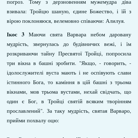
погроз. Тому з дерзновенням мужемудра діва
взивала: Тройцю шаную, єдине Божество, і їй з
вірою поклоняюся, велемовно співаючи: Алилуя.
Ікос 3
Маючи свята Варвара небом даровану
мудрість, звернулась до будівничих вежі, і їм
розкриваючи тайну Пресвятої Тройці, попросила
три вікна в башні зробити. "Якщо, - говорить, -
ідолослужителі вуста мають і не оспівують слави
істинного Бога, то каміння в цій башні з трьома
вікнами, мов трьома вустами, нехай свідчать, що
один є Бог, в Тройці святій всяким творінням
прославлений". За таку мудрість, святая Варваро,
прийми похвалу оцю: