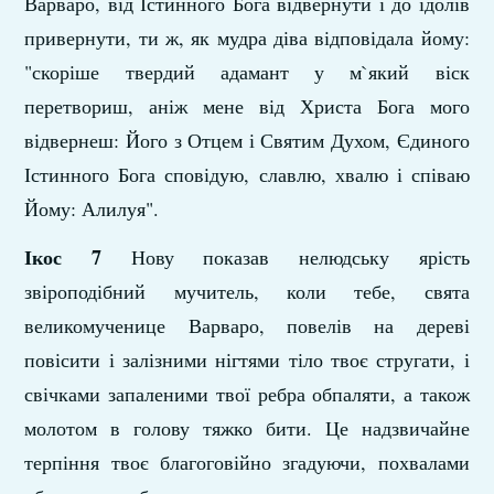
Варваро, від Істинного Бога відвернути і до ідолів
привернути, ти ж, як мудра діва відповідала йому:
"скоріше твердий адамант у м`який віск
перетвориш, аніж мене від Христа Бога мого
відвернеш: Його з Отцем і Святим Духом, Єдиного
Істинного Бога сповідую, славлю, хвалю і співаю
Йому: Алилуя".
Ікос 7
Нову показав нелюдську ярість
звіроподібний мучитель, коли тебе, свята
великомученице Варваро, повелів на дереві
повісити і залізними нігтями тіло твоє стругати, і
свічками запаленими твої ребра обпаляти, а також
молотом в голову тяжко бити. Це надзвичайне
терпіння твоє благоговійно згадуючи, похвалами