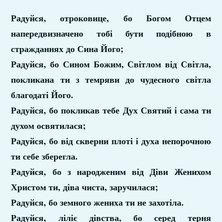
Радуйся, отроковице, бо Богом Отцем
напередвизначено тобі бути подібною в
стражданнях до Сина Його;
Радуйся, бо Сином Божим, Світлом від Світла,
покликана ти з темряви до чудесного світла
благодаті Його.
Радуйся, бо покликав тебе Дух Святий і сама ти
духом освятилася;
Радуйся, бо від скверни плоті і духа непорочною
ти себе зберегла.
Радуйся, бо з народженим від Діви Женихом
Христом ти, діва чиста, заручилася;
Радуйся, бо земного жениха ти не захотіла.
Радуйся, ліліє дівства, бо серед терня