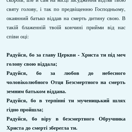
святу голову, і так по предвіщенню Господньому,
окаянний батько віддав на смерть дитину свою. В
такій блаженній твоїй кончині прийми від нас
співи оці:
Радуйся, бо за главу Церкви - Христа ти під меч
голову свою віддала;
Радуйся, бо за любов до небесного
чоловіколюбного Отця Безсмертного на смерть
земним батьком віддана.
Радуйся, бо в терпінні ти мученицький шлях
гідно пройшла;
Радуйся, бо віру в безсмертного Обручника
Христа до смерті зберегла ти.