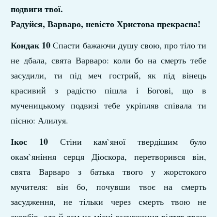
подвиги твої.
Радуйся, Варваро, невісто Христова прекрасна!
Кондак 10
Спасти бажаючи душу свою, про тіло ти
не дбала, свята Варваро: коли бо на смерть тебе
засудили, ти під меч гострий, як під вінець
красивий з радістю пішла і Богові, що в
мученицькому подвизі тебе укріпляв співала ти
пісню: Алилуя.
Ікос 10
Стіни кам`яної твердішим було
окам`яніння серця Діоскора, перетворився він,
свята Варваро з батька твого у жорстокого
мучителя: він бо, почувши твоє на смерть
засудження, не тільки через смерть твою не
скорбів, але й сам на місці засудження відтяв твою