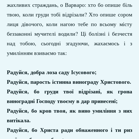
жахливих страждань, о Варваро: хто бо опише біль
твою, коли груди тобі відрізали? Хто опише сором
лиця дівочого, коли нагою тебе по всьому місту
беззаконні мучителі водили? Ці болізні і безчестя
над тобою, сьогодні згадуючи, жахаємось і з
умилінням взиваємо так:
Радуйся, добра лоза саду Ісусового;
Радуйся, парость істинна винограду Христового.
Радуйся, бо груди твої відрізані, як грона
виноградні Господу твоєму в дар принесені;
Радуйся, бо кров твоя, як вино умиління з них
витікала.
Радуйся, бо Христа ради обнаженного і ти риз