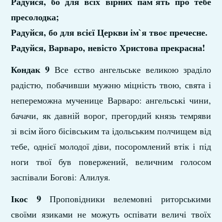
Радуйся, бо для всіх вірних пам`ять про тебе
пресолодка;
Радуйся, бо для всієї Церкви ім`я твоє пречесне.
Радуйся, Варваро, невісто Христова прекрасна!
Кондак 9
Все єство ангельське великою зраділо
радістю, побачивши мужню міцність твою, свята і
непереможна мученице Варваро: ангельські чини,
бачачи, як давній ворог, прегордий князь темряви
зі всім його бісівським та ідольським полчищем від
тебе, однієї молодої діви, посоромлений втік і під
ноги твої був повержений, величним голосом
заспівали Богові: Алилуя.
Ікос 9
Проповідники велемовні риторськими
своїми язиками не можуть оспівати величі твоїх