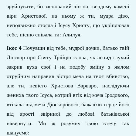
зруйнувати, бо заснований він на твердому камені
віри Христової, на ньому ж ти, мудра діво,
неподвижно стояла і Ісусу Христу, що укріплював
тебе, пісню співала ти: Алилуя.
Ікос 4
Почувши від тебе, мудрої дочки, батько твій
Діоскор про Святу Трійцю слова, як аспид глухий
закрив вуха свої і на подобу зміїну з жалом
отруйним направив вістря меча на твоє вбивство,
але ти, невісто Христова Варваро, наслідуючи
жениха твого Ісуса, котрий втік від меча Іродового,
втікала від меча Діоскорового, бажаючи серце його
від ярості звіриної до любові батьківської
навернути. Ми ж розумну твою втечу так
шануємо: