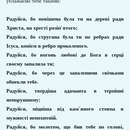
ублажаємо тебе такими:
Радуйся, бо повішена була ти на дереві ради
Христа, на хресті розіп`ятого;
Радуйся, бо стругана була ти по ребрах ради
Ісуса, копієм в ребро проколеного.
Радуйся, бо вогонь любові до Бога в серці
своєму запалила ти;
Радуйся, бо через це запаленими свічками
обпекли тебе.
Радуйся, твердіша адаманта в терпінні
непорушному;
Радуйся, міцніша від кам`яного стовпа в
мужності непохитній.
Радуйся, бо молотом, що бив тебе по голові,