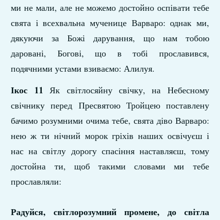
ми не мали, але не можемо достойно оспівати тебе
свята і всехвальна мученице Варваро: однак ми,
дякуючи за Божі дарування, що нам тобою
даровані, Богові, що в тобі прославився,
подячними устами взиваємо: Алилуя.
Ікос 11
Як світлосяйну свічку, на Небесному
свічнику перед Пресвятою Тройцею поставлену
бачимо розумними очима тебе, свята діво Варваро:
нею ж ти нічний морок гріхів наших освічуєш і
нас на світлу дорогу спасіння наставляєш, тому
достойна ти, щоб такими словами ми тебе
прославляли:
Радуйся, світлорозумний промене, до світла