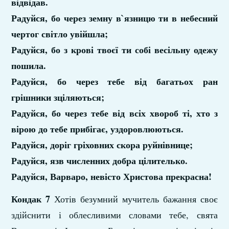
відвідав.
Радуйся, бо через земну в`язницю ти в небесний
чертог світло увійшла;
Радуйся, бо з крові твоєї ти собі весільну одежу
пошила.
Радуйся, бо через тебе від багатьох ран
грішники зціляються;
Радуйся, бо через тебе від всіх хвороб ті, хто з
вірою до тебе прибігає, уздоровлюються.
Радуйся, доріг гріховних скора руйнівнице;
Радуйся, язв численних добра цілителько.
Радуйся, Варваро, невісто Христова прекрасна!
Кондак 7
Хотів безумний мучитель бажання своє
здійснити і облесливими словами тебе, свята