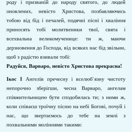
роду і призваній до народу святого, до людей
оновлених, невісто Христова, позбавляючись
тобою від бід і печалей, подячні пісні і хваління
приносять тобі молитвеники твої, свята і
всехвальна великомученице: ти ж, маючи
дерзновення до Господа, від всяких нас бід звільни,
щоб з радістю взивали тобі:
Радуйся, Варваро, невісто Христова прекрасна!
Ікос 1
Ангелів пречесну і вселюб`язну чистоту
непорочно зберігши, чесна Варваро, ангелам
співжительницею бути сподобилась ти; з ними ж,
коли співаєш троїчну пісню на небі Богові, почуй і
нас, що звертаємось до тебе на землі з
похвальними моліннями такими: