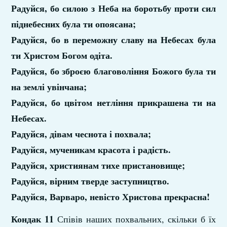
Радуйся, бо силою з Неба на боротьбу проти сил
піднебесних була ти опоясана;
Радуйся, бо в переможну славу на Небесах була
ти Христом Богом одіта.
Радуйся, бо зброєю благовоління Божого була ти
на землі увінчана;
Радуйся, бо цвітом нетління прикрашена ти на
Небесах.
Радуйся, дівам чеснота і похвала;
Радуйся, мученикам красота і радість.
Радуйся, християнам тихе пристановище;
Радуйся, вірним тверде заступництво.
Радуйся, Варваро, невісто Христова прекрасна!
Кондак 11
Співів наших похвальних, скільки б їх