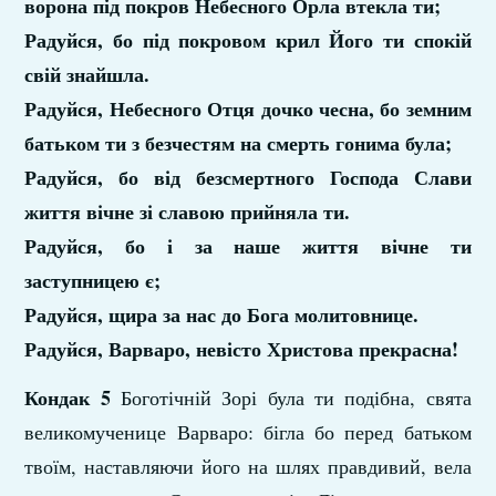
ворона під покров Небесного Орла втекла ти;
Радуйся, бо під покровом крил Його ти спокій
свій знайшла.
Радуйся, Небесного Отця дочко чесна, бо земним
батьком ти з безчестям на смерть гонима була;
Радуйся, бо від безсмертного Господа Слави
життя вічне зі славою прийняла ти.
Радуйся, бо і за наше життя вічне ти
заступницею є;
Радуйся, щира за нас до Бога молитовнице.
Радуйся, Варваро, невісто Христова прекрасна!
Кондак 5
Боготічній Зорі була ти подібна, свята
великомученице Варваро: бігла бо перед батьком
твоїм, наставляючи його на шлях правдивий, вела