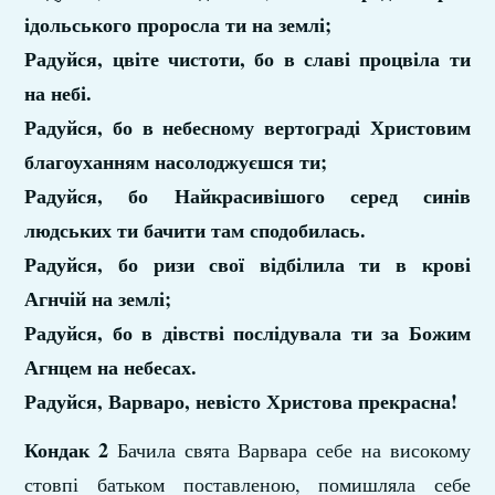
ідольського проросла ти на землі;
Радуйся, цвіте чистоти, бо в славі процвіла ти
на небі.
Радуйся, бо в небесному вертограді Христовим
благоуханням насолоджуєшся ти;
Радуйся, бо Найкрасивішого серед синів
людських ти бачити там сподобилась.
Радуйся, бо ризи свої відбілила ти в крові
Агнчій на землі;
Радуйся, бо в дівстві послідувала ти за Божим
Агнцем на небесах.
Радуйся, Варваро, невісто Христова прекрасна!
Кондак 2
Бачила свята Варвара себе на високому
стовпі батьком поставленою, помишляла себе