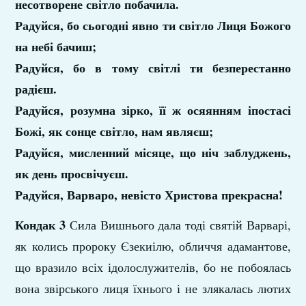
несотворене світло побачила.
Радуйся, бо сьогодні явно ти світло Лиця Божого
на небі бачиш;
Радуйся, бо в тому світлі ти безперестанно
радієш.
Радуйся, розумна зірко, її ж осяянням іпостасі
Божі, як сонце світло, нам являєш;
Радуйся, мисленний місяце, що ніч заблуджень,
як день просвічуєш.
Радуйся, Варваро, невісто Христова прекрасна!
Кондак 3
Сила Вишнього дала тоді святій Варварі,
як колись пророку Єзекиілю, обличчя адамантове,
що вразило всіх ідолослужителів, бо не побоялась
вона звірського лиця їхнього і не злякалась лютих