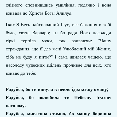
слізного сповнившись умиління, подячно і вона
взивала до Христа Бога: Алилуя.
Ікос 8
Весь найсолодший Ісус, все бажання в тобі
було, свята Варваро; ти бо ради Його насолоди
гіркі терпіла муки, так взиваючи: "Чашу
страждання, що її дав мені Улюблений мій Жених,
хіба не буду я пити?" і сама явилася чашею, що
насолоду чудесних зцілень проливає для всіх, хто
взиває до тебе:
Радуйся, бо ти кинула в пекло ідольську оману;
Радуйся, бо полюбила ти Небесну Ісусову
насолоду.
Радуйся, мисленна стамно, бо манну борошна