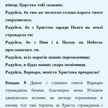
вінець Царства тобі сковано;
Радуйся, бо тим же молотом голова ворога твого
сокрушилась.
Радуйся, бо з Христом заради Нього на землі
страждала ти;
Радуйся, бо з Ним і в Ньому на Небесах
прославилась ти.
Радуйся, всіх ворогів наших переможниця;
Радуйся, в бідах наших скора помічниця.
Радуйся, Варваро, невісто Христова прекрасна!
Кондак 8
Дивне і страшне святої Варвари
страждання бачачи, благовірна жона Юліанія
здивувалась вельми, як молода отроковиця в
юному тілі такі терпить за Христа страждання і