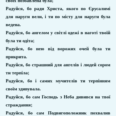
своїх позбавлена була;
Радуйся, бо ради Христа, якого по Єрусалимі
для наруги вели, і ти по місту для наруги була
ведена.
Радуйся, бо ангелом у світлі одежі в наготі твоїй
була ти одіта;
Радуйся, бо нею від ворожих очей була ти
прикрита.
Радуйся, бо страшний для ангелів і людей сором
ти терпіла;
Радуйся, бо і самих мучителів ти терпінням
своїм здивувала.
Радуйся, бо сам Господь з Неба дивився на твої
страждання;
Радуйся, бо сам Подвигоположник похвалив