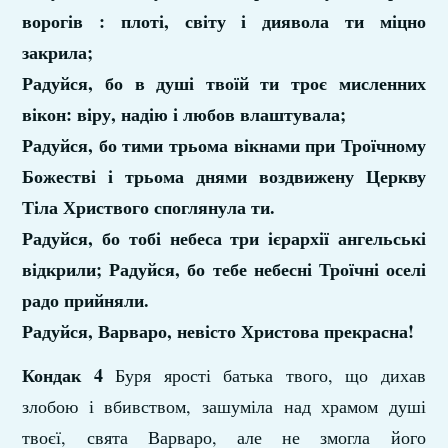
ворогів : плоті, світу і диявола ти міцно
закрила;
Радуйся, бо в душі твоїй ти троє мисленних
вікон: віру, надію і любов влаштувала;
Радуйся, бо тими трьома вікнами при Троїчному
Божестві і трьома днями воздвижену Церкву
Тіла Христвого споглянула ти.
Радуйся, бо тобі небеса три ієрархії ангельські
відкрили; Радуйся, бо тебе небесні Троїчні оселі
радо прийняли.
Радуйся, Варваро, невісто Христова прекрасна!
Кондак 4
Буря ярості батька твого, що дихав
злобою і вбивством, зашуміла над храмом душі
твоєї, свята Варваро, але не змогла його