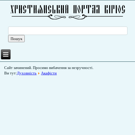
Сайт зачинений. Просимо вибачення за незручності.
Ви тут:
Духовність
Акафісти