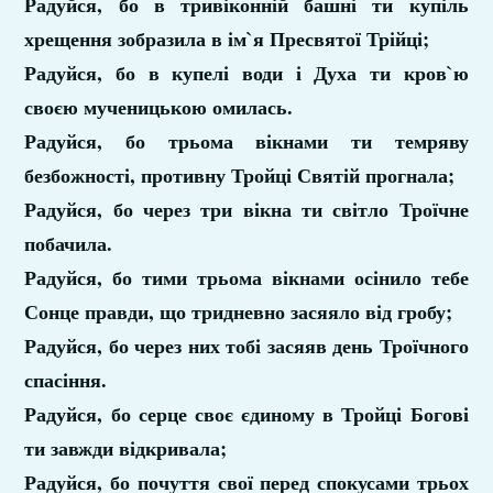
Радуйся, бо в тривіконній башні ти купіль
хрещення зобразила в ім`я Пресвятої Трійці;
Радуйся, бо в купелі води і Духа ти кров`ю
своєю мученицькою омилась.
Радуйся, бо трьома вікнами ти темряву
безбожності, противну Тройці Святій прогнала;
Радуйся, бо через три вікна ти світло Троїчне
побачила.
Радуйся, бо тими трьома вікнами осінило тебе
Сонце правди, що тридневно засяяло від гробу;
Радуйся, бо через них тобі засяяв день Троїчного
спасіння.
Радуйся, бо серце своє єдиному в Тройці Богові
ти завжди відкривала;
Радуйся, бо почуття свої перед спокусами трьох