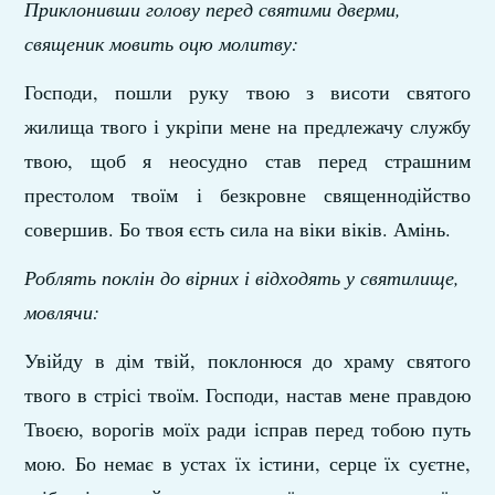
Приклонивши голову перед святими дверми,
священик мовить оцю молитву:
Господи, пошли руку твою з висоти святого
жилища твого і укріпи мене на предлежачу службу
твою, щоб я неосудно став перед страшним
престолом твоїм і безкровне священнодійство
совершив. Бо твоя єсть сила на віки віків. Амінь.
Роблять поклін до вірних і відходять у святилище,
мовлячи:
Увійду в дім твій, поклонюся до храму святого
твого в стрісі твоїм. Господи, настав мене правдою
Твоєю, ворогів моїх ради ісправ перед тобою путь
мою. Бо немає в устах їх істини, серце їх суєтне,