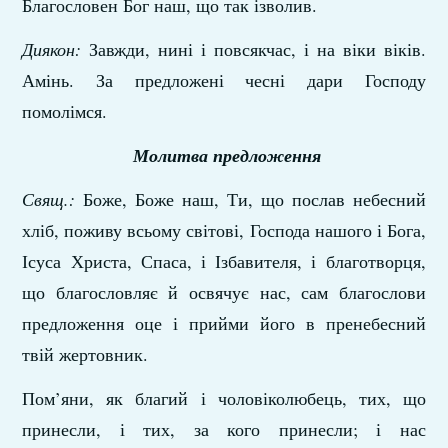
Благословен Бог наш, що так ізволив.
Диякон:
Завжди, нині і повсякчас, і на віки віків.
Амінь. За предложені чесні дари Господу
помолімся.
Молитва предложення
Свящ.:
Боже, Боже наш, Ти, що послав небесний
хліб, поживу всьому світові, Господа нашого і Бога,
Ісуса Христа, Спаса, і Ізбавителя, і благотворця,
що благословляє й освячує нас, сам благослови
предложення оце і прийми його в пренебесний
твій жертовник.
Пом’яни, як благий і чоловіколюбець, тих, що
принесли, і тих, за кого принесли; і нас