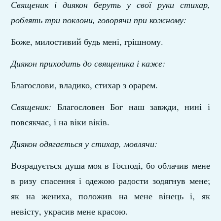
Священик і диякон беруть у свої руки стихар,
роблять три поклони, говорячи при кожному:
Боже, милостивий будь мені, грішному.
Диякон приходить до священика і каже:
Благослови, владико, стихар з орарем.
Священик:
Благословен Бог наш завжди, нині і
повсякчас, і на віки віків.
Диякон одягається у стихар, мовлячи:
Возрадується душа моя в Господі, бо облачив мене
в ризу спасення і одежою радости зодягнув мене;
як на жениха, положив на мене вінець і, як
невісту, украсив мене красою.