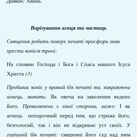
Диякон:
Амінь.
Вирізування агнця та частиць
Священик робить поверх печаті просфори знак
хреста копієм тричі:
На спомин Господа і Бога і Спаса нашого Ісуса
Христа
(3)
Пробиває копіє у правий бік печаті та, викраюючи
агнець, мовить:
Як овеча на заколення ведено
його.
Проколюючи з лівої сторони, каже:
І як
агнець непорочний перед тим, що стриже його,
безголосий, так і він не відкриває уст своїх.
У
горішній бік печаті:
смиренні його суд над ним