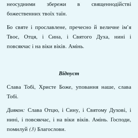
неосудними збережи в священнодійстві
божественних твоїх таїн.
Бо святе і прославлене, пречесно й величне ім’я
Твоє, Отця, і Сина, і Святого Духа, нині і
повсякчас і на віки віків. Амінь.
Відпуст
Слава Тобі, Христе Боже, уповання наше, слава
Тобі.
Диякон:
Слава Отцю, і Сину, і Святому Духові, і
нині, і повсякчас, і на віки віків. Амінь. Господи,
помилуй
(3)
Благослови.