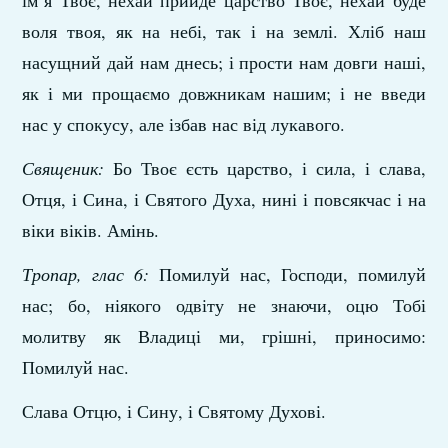
ім’я Твоє, нехай прийде царство Твоє, нехай буде
воля твоя, як на небі, так і на землі. Хліб наш
насущний дай нам днесь; і прости нам довги наші,
як і ми прощаємо довжникам нашим; і не введи
нас у спокусу, але ізбав нас від лукавого.
Священик:
Бо Твоє єсть царство, і сила, і слава,
Отця, і Сина, і Святого Духа, нині і повсякчас і на
віки віків. Амінь.
Тропар, глас 6:
Помилуй нас, Господи, помилуй
нас; бо, ніякого одвіту не знаючи, оцю Тобі
молитву як Владиці ми, грішні, приносимо:
Помилуй нас.
Слава Отцю, і Сину, і Святому Духові.