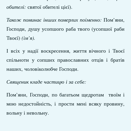
обителі:
святої обителі цієї).
Також поминає інших померлих поіменно:
Пом’яни,
Господи, душу усопшого раба твого (усопшої раби
Твоєї)
(ім’я).
І всіх у надії воскресення, життя вічного і Твоєї
спільноти у сопших православних отців і братів
наших, чоловіколюбче Господи.
Священик кладе частицю і за себе:
Пом’яни, Господи, по багатьом щедротам твоїм і
мою недостойність, і прости мені всяку провину,
вольну і невольну.