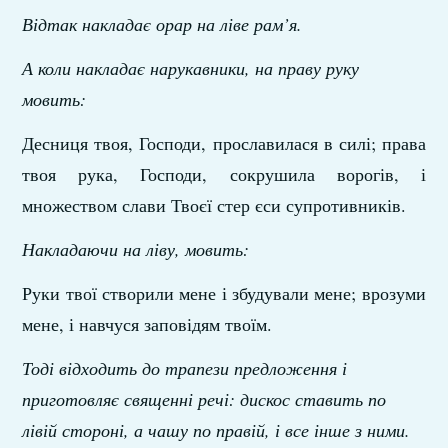
Відтак накладає орар на ліве рам’я.
А коли накладає нарукавники, на праву руку
мовить:
Десниця твоя, Господи, прославилася в силі; права
твоя рука, Господи, сокрушила ворогів, і
множеством слави Твоєї стер єси супротивників.
Накладаючи на ліву, мовить:
Руки твої створили мене і збудували мене; врозуми
мене, і навчуся заповідям твоїм.
Тоді відходить до трапези предложення і
приготовляє священні речі: дискос ставить по
лівій стороні, а чашу по правій, і все інше з ними.