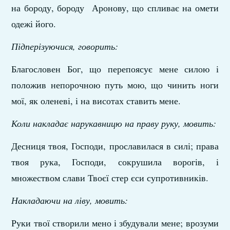
на бороду, бороду Аронову, що спливає на омети
одежі його.
Підперізуючися, говорить:
Благословен Бог, що перепоясує мене силою і
положив непорочною путь мою, що чинить ноги
мої, як оленеві, і на висотах ставить мене.
Коли накладає нарукавницю на праву руку, мовить:
Десниця твоя, Господи, прославилася в силі; права
твоя рука, Господи, сокрушила ворогів, і
множеством слави Твоєї стер єси супротивників.
Накладаючи на ліву, мовить:
Руки твої створили мено і збудували мене; врозуми