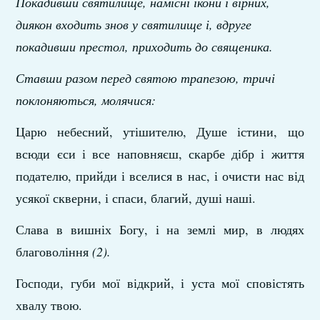
Покадивши святилище, намісні ікони і вірних,
диякон входить знов у святилище і, вдруге
покадивши престол, приходить до священика.
Ставши разом перед святою трапезою, тричі
поклоняються, молячися:
Царю небесний, утішителю, Душе істини, що
всюди єси і все наповняєш, скарбе дібр і життя
подателю, прийди і вселися в нас, і очисти нас від
усякої скверни, і спаси, благий, душі наші.
Слава в вишніх Богу, і на землі мир, в людях
благовоління
(2).
Господи, губи мої відкрий, і уста мої сповістять
хвалу твою.