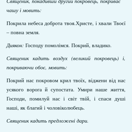
Священик, покадивши другий покровець, покриває
чашу і мовить:
Покрила небеса доброта твоя.Христе, і хвали Твоєї
– повна земля.
Диякон:
Господу помолімся. Покрий, владико.
Священик кадить воздух (великий покровець) і,
покриваючи обоє, мовить:
Покрий нас покровом крил твоїх, віджени від нас
усякого ворога й супостата. Умири наше життя,
Господи, помилуй нас і світ твій, і спаси душі
наші, як благий і чоловіколюбець.
Священик кадить предложені дари.