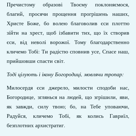
Пречистому образові Твоєму поклоняємося,
благий, просячи прощення прогрішень наших,
Христе Боже, бо волею благоволив єси плоттю
зійти на хрест, щоб ізбавити тих, що їх створив
єси, від неволі ворожої. Тому благодарственно
кличемо Тобі: Ти радістю сповнив усе, Спасе наш,
прийшовши спасти світ.
Тоді цілують і ікону Богородиці, мовлячи тропар:
Милосердя єси джерело, милости сподоби нас,
Богородице, зглянься на людей, що згрішили, яви,
як завжди, силу твою; бо, на Тебе уповаючи,
Радуйся, кличемо Тобі, як колись Гавриїл,
безплотних архистратиг.