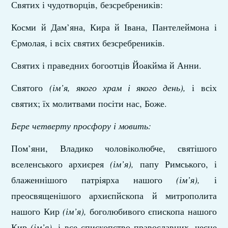
Святих і чудотворців, безсребреників:
Косми й Дам’яна, Кира й Івана, Пантелеймона і
Єрмолая, і всіх святих безсребреників.
Святих і праведних богоотців Йоакйма й Анни.
Святого
(ім’я, якого храм і якого день),
і всіх
святих; їх молитвами посіти нас, Боже.
Бере четверту просфору і мовить:
Пом’яни, Владико чоловіколюбче, святішого
вселенського архиєрея
(ім’я),
папу Римського, і
блаженнішого патріярха нашого
(ім’я),
і
преосвященішого архиєпйскопа й митрополита
нашого Кир
(ім’я),
боголюбивого єпископа нашого
Кир
(ім’я),
і все єпископство православних, чесне