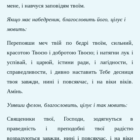
мене, і навчуся заповідям твоїм.
Якщо має набедреник, благословить його, цілує і
мовить:
Перепояши меч твій по бедрі твоїм, сильний,
красотою Твоєю і добротою Твоєю; і натягни лук і
успівай, і царюй, істини ради, і лагідности, і
справедливости, і дивно наставить Тебе десниця
твоя завжди, нині і повсякчас, і на віки віків.
Амінь.
Узявши фелон, благословить, цілує і так мовить:
Священики твої, Господи, зодягнуться в
праведність і преподобні твої радістю
возрадуються завжди, нині і повсякчас, і на віки