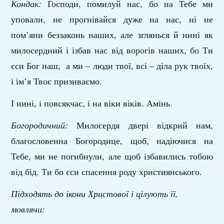
Кондак:
Господи, помилуй нас, бо на Тебе ми
уповали, не прогнівайся дуже на нас, ні не
пом’яни беззаконь наших, але зглянься й нині як
милосердний і ізбав нас від ворогів наших, бо Ти
єси Бог наш, а ми – люди твої, всі – діла рук твоїх,
і ім’я Твоє призиваємо.
І нині, і повсякчас, і на віки віків. Амінь.
Богородичний:
Милосердя двері відкрий нам,
благословенна Богородице, щоб, надіючися на
Тебе, ми не погибнули, але щоб ізбавились тобою
від бід. Ти бо єси спасення роду християнського.
Підходять до ікони Христової і цілують її,
мовлячи: