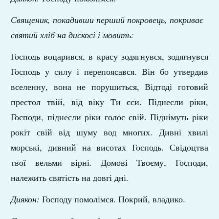
Священик, покадивши перший покровець, покриває
святий хліб на дискосі і мовить:
Господь воцарився, в красу зодягнувся, зодягнувся
Господь у силу і перепоясався. Він бо утвердив
вселенну, вона не порушиться, Відтоді готовий
престол твій, від віку Ти єси. Піднесли ріки,
Господи, піднесли ріки голос свій. Піднімуть ріки
рокіт свій від шуму вод многих. Дивні хвилі
морські, дивний на висотах Господь. Свідоцтва
твої вельми вірні. Домові Твоєму, Господи,
належить святість на довгі дні.
Диякон:
Господу помолімся. Покрий, владико.