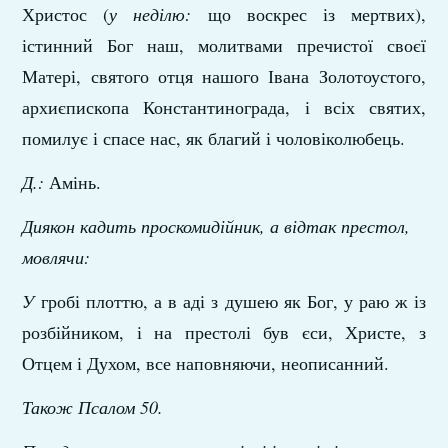
Христос (
у неділю:
що воскрес із мертвих),
істинний Бог наш, молитвами пречистої своєї
Матері, святого отця нашого Івана Золотоустого,
архиєпископа Константинограда, і всіх святих,
помилує і спасе нас, як благий і чоловіколюбець.
Д.:
Амінь.
Диякон кадить проскомидійник, а відтак престол,
мовлячи:
У
гробі плоттю, а в аді з душею як Бог, у раю ж із
розбійником, і на престолі був єси, Христе, з
Отцем і Духом, все наповняючи, неописанний.
Також Псалом 50.