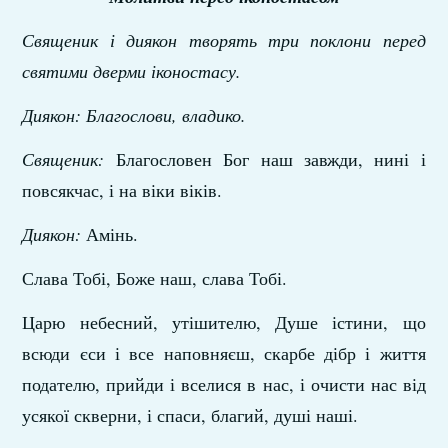
Священик і диякон творять три поклони перед
святими дверми іконостасу.
Диякон:
Благослови, владико.
Священик:
Благословен Бог наш завжди, нині і
повсякчас, і на віки віків.
Диякон:
Амінь.
Слава Тобі, Боже наш, слава Тобі.
Царю небесний, утішителю, Душе істини, що
всюди єси і все наповняєш, скарбе дібр і життя
подателю, прийди і вселися в нас, і очисти нас від
усякої скверни, і спаси, благий, душі наші.