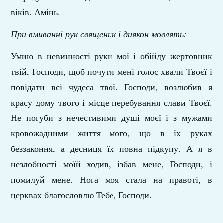
віків. Амінь.
При вмиванні рук священик і диякон мовлять:
Умию в невинності руки мої і обійду жертовник
твій, Господи, щоб почути мені голос хвали Твоєї і
повідати всі чудеса твої. Господи, возлюбив я
красу дому твого і місце перебування слави Твоєї.
Не погуби з нечестивими душі моєї і з мужами
кровожадними життя мого, що в їх руках
беззаконня, а десниця їх повна підкупу. А я в
незлобності моїй ходив, ізбав мене, Господи, і
помилуй мене. Нога моя стала на правоті, в
церквах благословлю Тебе, Господи.