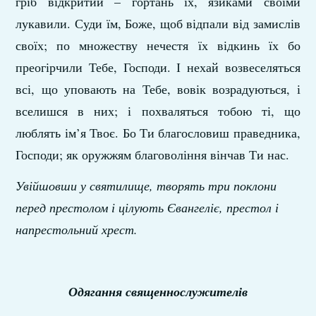
гріб відкритий – гортань їх, язиками своїми
лукавили. Суди їм, Боже, щоб відпали від замислів
своїх; по множеству нечестя їх відкинь їх бо
преогірчили Тебе, Господи. І нехай возвеселяться
всі, що уповають на Тебе, вовік возрадуються, і
вселишся в них; і похваляться тобою ті, що
люблять ім’я Твоє. Бо Ти благословиш праведника,
Господи; як оружжям благовоління вінчав Ти нас.
Увійшовши у святилище, творять три поклони
перед престолом і цілують Євангеліє, престол і
напрестольний хрест.
Одягання священнослужителів