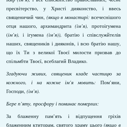
пресвітерство, у Христі дияконство, і ввесь
священичий чин,
(якщо в
монастирі:
всечеснішого
отця нашого, архимандрита
(ім’я),
протоігумена
(
ім’я),
і ігумена
(ім’я)),
братію і співслужйтелів
наших, священиків і дияконів, і всю братію нашу,
що їх Ти з великої Твоєї милости призвав до
спільмбти Твоєї, всеблагий Владико.
Згадуючи живих, священик кладе частицю за
кожного, і на кожне ім’я мовить:
Пом’яни,
Господи,
(ім’я).
Бере п’яту, просфору і поминає померлих:
За блаженну пам’ять і відпущення гріхів
блаженним ктиторам, святого храму цього
(якщо в