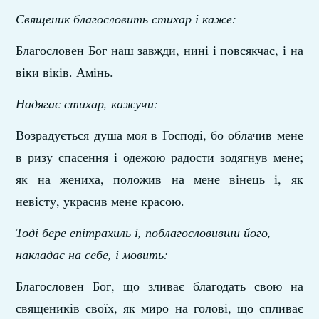
Священик благословить стихар і каже:
Благословен Бог наш завжди, нині і повсякчас, і на
віки віків. Амінь.
Надягає стихар, кажучи:
Возрадується душа моя в Господі, бо облачив мене
в ризу спасення і одежою радости зодягнув мене;
як на жениха, положив на мене вінець і, як
невісту, украсив мене красою.
Тоді бере епітрахиль і, поблагословивши його,
накладає на себе, і мовить:
Благословен Бог, що зливає благодать свою на
священиків своїх, як миро на голові, що спливає