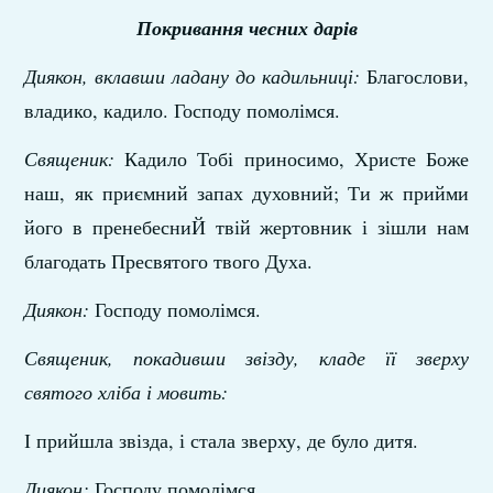
Покривання чесних дарів
Диякон, вклавши ладану до кадильниці:
Благослови,
владико, кадило. Господу помолімся.
Священик:
Кадило Тобі приносимо, Христе Боже
наш, як приємний запах духовний; Ти ж прийми
його в пренебесниЙ твій жертовник і зішли нам
благодать Пресвятого твого Духа.
Диякон:
Господу помолімся.
Священик, покадивши звізду, кладе її зверху
святого хліба і мовить:
І прийшла звізда, і стала зверху, де було дитя.
Диякон:
Господу помолімся.