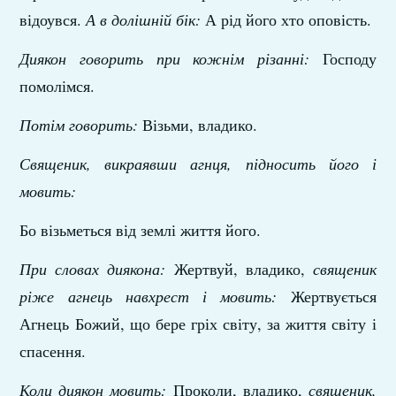
відоувся.
А в долішній бік:
А рід його хто оповість.
Диякон говорить при кожнім різанні:
Господу
помолімся.
Потім говорить:
Візьми, владико.
Священик, викраявши агнця, підносить його і
мовить:
Бо візьметься від землі життя його.
При словах диякона:
Жертвуй, владико,
священик
ріже агнець навхрест і мовить:
Жертвується
Агнець Божий, що бере гріх світу, за життя світу і
спасення.
Коли диякон мовить:
Проколи, владико,
священик,