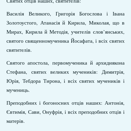
Святих отців наших, святителів:
Василія Великого, Григорія Богослова і Івана
Золотоустого, Атанасія й Кирила, Миколая, що в
Мирах, Кирила й Методія, учителів слов’янських,
святого священномученика Йосафата, і всіх святих
святителів.
Святого апостола, первомученика й архидиякона
Стефана, святих великих мучеників: Димитрія,
Юрія, Тебдора Тирона, і всіх святих мучеників і
мучениць.
Преподобних і богоносних отців наших: Антонія,
Євтимія, Сави, Онуфрія, і всіх преподобних отців і
матерів.