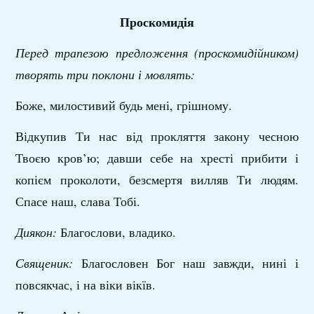
Проскомидія
Перед трапезою предложення (проскомидійником)
творять три поклони і мовлять:
Боже, милостивий будь мені, грішному.
Відкупив Ти нас від прокляття закону чесною
Твоєю кров’ю; давши себе на хресті прибити і
копієм проколоти, безсмертя вилляв Ти людям.
Спасе наш, слава Тобі.
Диякон:
Благослови, владико.
Священик:
Благословен Бог наш завжди, нині і
повсякчас, і на віки вікїв.