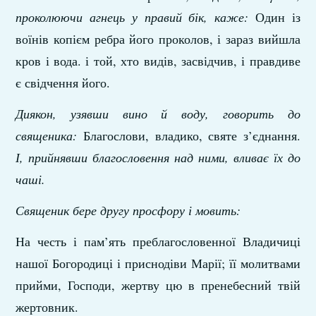
проколюючи агнець у правий бік, каже:
Один із
воїнів копієм ребра його проколов, і зараз вийшла
кров і вода. і той, хто видів, засвідчив, і правдиве
є свідчення його.
Диякон, узявши вино й воду, говорить до
священика:
Благослови, владико, святе з’єднання.
І, прийнявши благословення над ними, вливає їх до
чаші.
Священик бере другу просфору і мовить:
На честь і пам’ять преблагословенної Владичиці
нашої Богородиці і приснодіви Марії; її молитвами
прийми, Господи, жертву цю в пренебесний твій
жертовник.