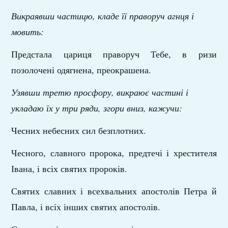
Викраявши частицю, кладе її праворуч агнця і
мовить:
Предстала цариця праворуч Тебе, в ризи
позолочені одягнена, преокрашена.
Узявши третю просфору, викраює частині і
укладаю їх у три ряди, згори вниз, кажучи:
Чесних небесних сил безплотних.
Чесного, славного пророка, предтечі і хрестителя
Івана, і всіх святих пророків.
Святих славних і всехвальних апостолів Петра й
Павла, і всіх інших святих апостолів.