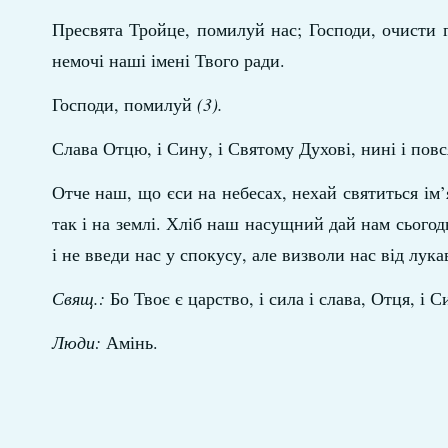
Пресвята Тройце, помилуй нас; Господи, очисти г
немочі наші імені Твого ради.
Господи, помилуй
(3).
Слава Отцю, і Сину, і Святому Духові, нині і повся
Отче наш, що єси на небесах, нехай святиться ім’
так і на землі. Хліб наш насущний дай нам сього
і не введи нас у спокусу, але визволи нас від лука
Свящ.:
Бо Твоє є царство, і сила і слава, Отця, і Си
Люди:
Амінь.