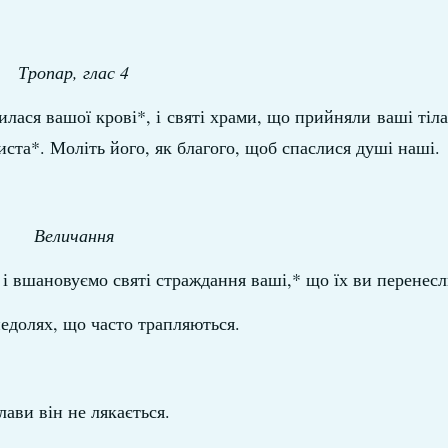
Тропар, глас 4
лася вашої крові*, і святі храми, що прийняли ваші тіла*
ста*. Моліть його, як благого, щоб спаслися душі наші.
Величання
 і вшановуємо святі страждання ваші,* що їх ви перенесл
недолях, що часто трапляються.
ави він не лякається.