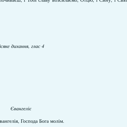
сяке дихання, глас 4
Євангеліє
ангелія, Господа Бога молім.