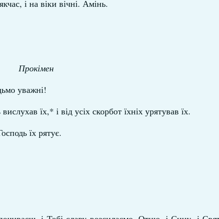
кчас, і на віки вічні. Амінь.
Прокімен
дьмо уважні!
вислухав їх,* і від усіх скорбот їхніх урятував їх.
осподь їх рятує.
очиваєш, і Тобі славу возсилаємо, Отцю, і Сину, і Свя