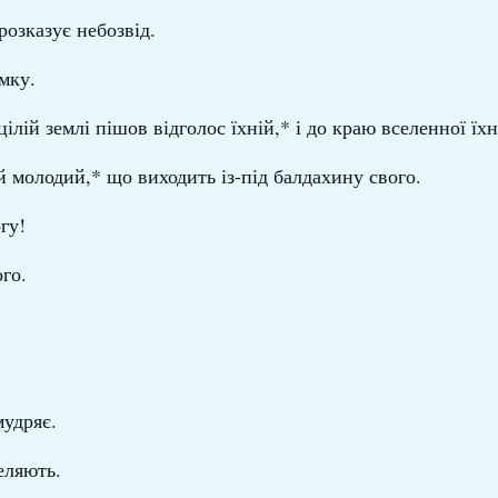
розказує небозвід.
мку.
цілій землі пішов відголос їхній,* і до краю вселенної їхн
й молодий,* що виходить із-під балдахину свого.
гу!
ого.
мудряє.
еляють.