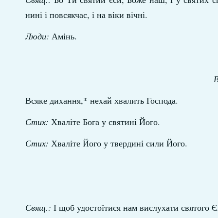
нині і повсякчас, і на віки вічні.
Люди:
Амінь.
В
Всяке дихання,* нехай хвалить Господа.
Стих:
Хваліте Бога у святині Його.
Стих:
Хваліте Його у твердині сили Його.
Свящ.:
І щоб удостоїтися нам вислухати святого Єв