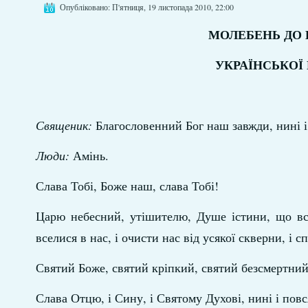
Опубліковано: П'ятниця, 19 листопада 2010, 22:00
МОЛЕБЕНЬ ДО
УКРАЇНСЬКОЇ
Священик:
Благословенний Бог наш завжди, нині і п
Люди:
Амінь.
Слава Тобі, Боже наш, слава Тобі!
Царю небесний, утішителю, Душе істини, що всю
вселися в нас, і очисти нас від усякої скверни, і с
Святий Боже, святий кріпкий, святий безсмертни
Слава Отцю, і Сину, і Святому Духові, нині і повся