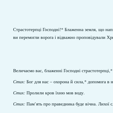
Страстотерпці Господні!* Блаженна земля, що напи
ви перемогли ворога і відважно проповідували Хри
Величаємо вас, блаженні Господні страстотерпці,*
Стих:
Бог для нас – охорона й сила,* допомога в 
Стих:
Пролили кров їхню мов воду.
Стих:
Пам’ять про праведника буде вічна. Лихої сл