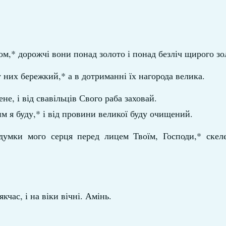
ом,* дорожчі вони понад золото і понад безліч щирого зо
 у них бережкий,* а в дотриманні їх нагорода велика.
е, і від свавільців Свого раба заховай.
м я буду,* і від провини великої буду очищений.
 думки мого серця перед лицем Твоїм, Господи,* скел
кчас, і на віки вічні. Амінь.