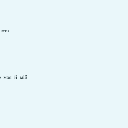
лота.
е моя й мій