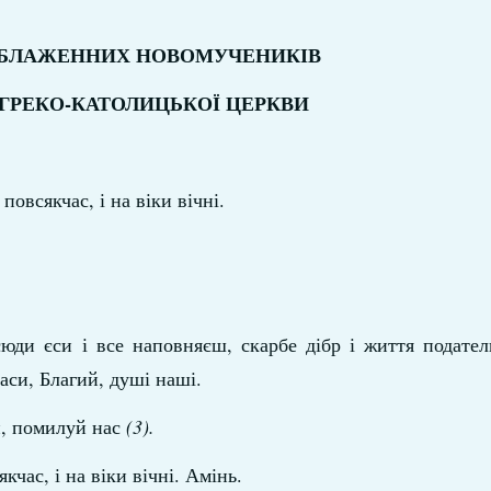
 БЛАЖЕННИХ НОВОМУЧЕНИКІВ
 ГРЕКО-КАТОЛИЦЬКОЇ ЦЕРКВИ
овсякчас, і на віки вічні.
ди єси і все наповняєш, скарбе дібр і життя подател
паси, Благий, душі наші.
й, помилуй нас
(3).
кчас, і на віки вічні. Амінь.