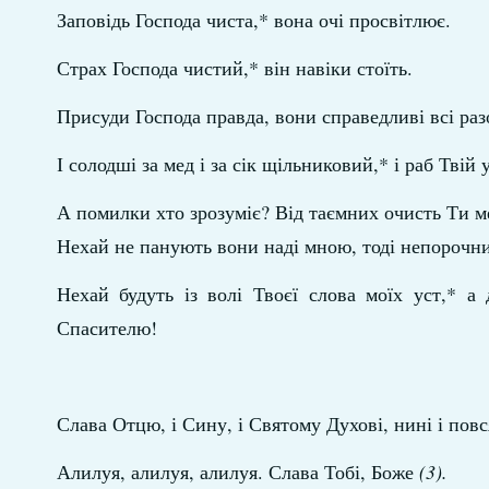
Заповідь Господа чиста,* вона очі просвітлює.
Страх Господа чистий,* він навіки стоїть.
Присуди Господа правда, вони справедливі всі раз
І солодші за мед і за сік щільниковий,* і раб Твій
А помилки хто зрозуміє? Від таємних очисть Ти мен
Нехай не панують вони наді мною, тоді непорочни
Нехай будуть із волі Твоєї слова моїх уст,* а
Спасителю!
Слава Отцю, і Сину, і Святому Духові, нині і повся
Алилуя, алилуя, алилуя. Слава Тобі, Боже
(3).