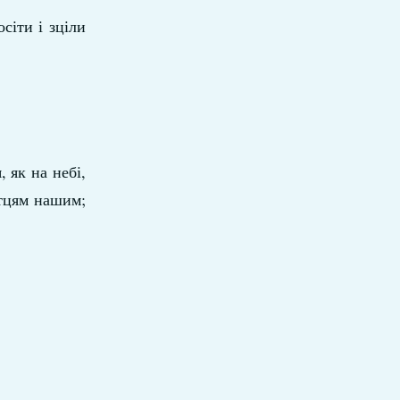
сіти і зціли
 як на небі,
атцям нашим;