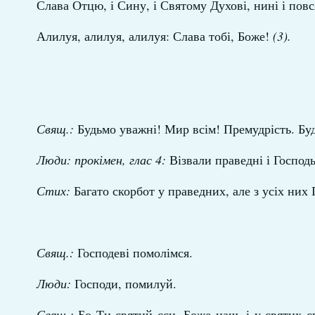
Слава Отцю, і Сину, і Святому Духові, нині і повся
Алилуя, алилуя, алилуя: Слава тобі, Боже!
(3).
Свящ.:
Будьмо уважні! Мир всім! Премудрість. Бу
Люди: прокімен, глас 4:
Візвали праведні і Господь 
Стих:
Багато скорбот у праведних, але з усіх них Г
Свящ.:
Господеві помолімся.
Люди:
Господи, помилуй.
Свящ.:
Бо Ти святий єси, Боже наш, і у святих сп