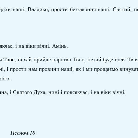
ріхи наші; Владико, прости беззаконня наші; Святий, по
кчас, і на віки вічні. Амінь.
я Твоє, нехай прийде царство Твоє, нехай буде воля Твоя,
дні, і прости нам провини наші, як і ми прощаємо винув
вого.
на, і Святого Духа, нині і повсякчас, і на віки вічні.
Псалом 18