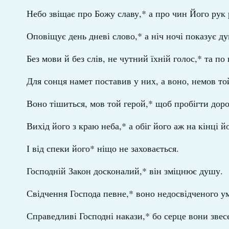
Небо звіщає про Божу славу,* а про чин Його рук 
Оповіщує день дневі слово,* а ніч ночі показує ду
Без мови й без слів, не чутний їхній голос,* та по 
Для сонця намет поставив у них, а воно, немов то
Воно тішиться, мов той герой,* щоб пробігти доро
Вихід його з краю неба,* а обіг його аж на кінці й
І від спеки його* ніщо не заховається.
Господній Закон досконалий,* він зміцнює душу.
Свідчення Господа певне,* воно недосвідченого у
Справедливі Господні накази,* бо серце вони звес