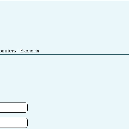
овність
Екологія