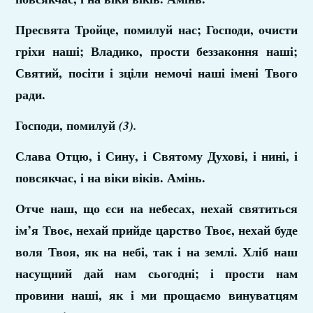
Пресвята Тройце, помилуй нас; Господи, очисти
гріхи наші; Владико, прости беззаконня наші;
Святий, посіти і зціли немочі наші імені Твого
ради.
Господи, помилуй
(3).
Слава Отцю, і Сину, і Святому Духові, і нині, і
повсякчас, і на віки віків. Амінь.
Отче наш, що єси на небесах, нехай святиться
ім’я Твоє, нехай прийде царство Твоє, нехай буде
воля Твоя, як на небі, так і на землі. Хліб наш
насущний дай нам сьогодні; і прости нам
провини наші, як і ми прощаємо винуватцям