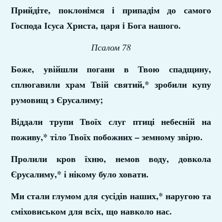
Прийдiте, поклонiмся i припадiм до самого
Господа Ісуса Христа, царя i Бога нашого.
Псалом 78
Боже, увійшли погани в Твою спадщину,
сплюгавили храм Твій святий,* зробили купу
румовищ з Єрусалиму;
Віддали трупи Твоїх слуг птиці небесній на
поживу,* тіло Твоїх побожних – земному звірю.
Пролили кров їхню, немов воду, довкола
Єрусалиму,* і нікому було ховати.
Ми стали глумом для сусідів наших,* наругою та
сміховиськом для всіх, що навколо нас.