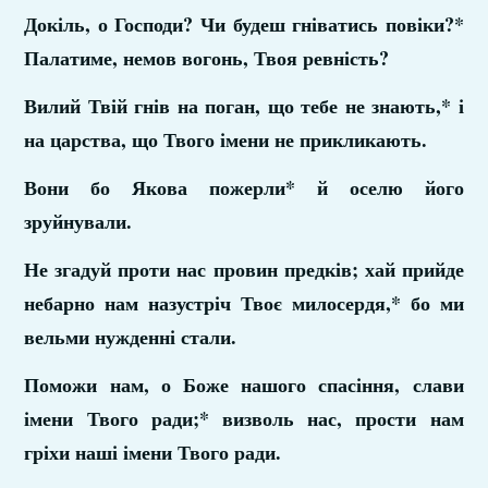
Докіль, о Господи? Чи будеш гніватись повіки?*
Палатиме, немов вогонь, Твоя ревність?
Вилий Твій гнів на поган, що тебе не знають,* і
на царства, що Твого імени не прикликають.
Вони бо Якова пожерли* й оселю його
зруйнували.
Не згадуй проти нас провин предків; хай прийде
небарно нам назустріч Твоє милосердя,* бо ми
вельми нужденні стали.
Поможи нам, о Боже нашого спасіння, слави
імени Твого ради;* визволь нас, прости нам
гріхи наші імени Твого ради.