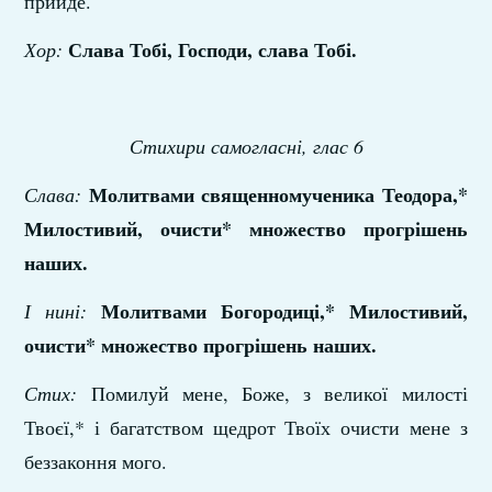
прийде.
Слава Тобі, Господи, слава Тобі.
Хор:
Стихири самогласні, глас 6
Молитвами священномученика Теодора,*
Слава:
Милостивий, очисти* множество прогрішень
наших.
Молитвами Богородиці,* Милостивий,
І нині:
очисти* множество прогрішень наших.
Стих:
Помилуй мене, Боже, з великої милості
Твоєї,* і багатством щедрот Твоїх очисти мене з
беззаконня мого.