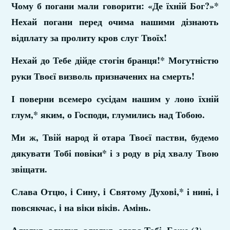
Чому б погани мали говорити: «Де їхній Бог?»*
Нехай погани перед очима нашими дізнають
відплату за пролиту кров слуг Твоїх!
Нехай до Тебе дійде стогін бранця!* Могутністю
руки Твоєї визволь призначених на смерть!
І поверни всемеро сусідам нашим у лоно їхній
глум,* яким, о Господи, глумились над Тобою.
Ми ж, Твій народ й отара Твоєї пастви, будемо
дякувати Тобі повіки* і з роду в рід хвалу Твою
звіщати.
Слава Отцю, i Сину, i Святому Духовi,* і нині, i
повсякчас, i на вiки вiкiв. Амiнь.