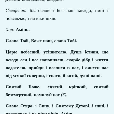
Священик:
Благословен Бог наш завжди, нині і
повсякчас, і на віки віків.
Амінь.
Хор:
Слава Тобі, Боже наш, слава Тобі.
Царю небесний, утішителю. Душе істини, що
всюди єси і все наповняєш, скарбе дібр і життя
подателю, прийди і вселися в нас, і очисти нас
від усякої скверни, і спаси, благий, душі наші.
Святий Боже, святий кріпкий, святий
безсмертний, помилуй нас
(3).
Слава Отцю, і Сину, і Святому Духові, і нині, і
повсякчас, і на віки віків. Амінь.