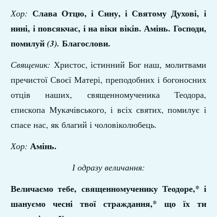
Слава Отцю, і Сину, і Святому Духові, і
Хор:
нині, і повсякчас, і на віки віків. Амінь. Господи,
помилуй
Благослови.
(3).
Священик:
Христос, істинний Бог наш, молитвами
пречистої Своєї Матері, преподобних і богоносних
отців наших, священномученика Теодора,
єпископа Мукачівського, і всіх святих, помилує і
спасе нас, як благий і чоловіколюбець.
Амінь
.
Хор:
І одразу величання:
Величаємо тебе, священномученику Теодоре,* і
шануємо чесні твої страждання,* що їх ти