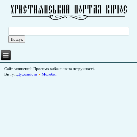
Сайт зачинений. Просимо вибачення за незручності.
Ви тут:
Духовність
Молебні