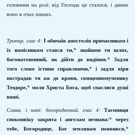
головним на розі; від Господа це сталося, і дивне
воно в очах наших.
I обичаїв апостолів причасником і
Тропар, глас 4:
їх намісником стався ти,* знайшов ти шлях,
богонатхненний, як дійти до видіння.* Задля
того слово істини справляючи,* і задля віри
пострадав ти аж до крови, священномученику
Теодоре,*
моли Христа Бога, щоб спаслися душі
наші.
Таємниця
Слава, і нині: богородичний, глас 4:
споконвіку закрита і ангелам незнана:* через
тебе, Богородице, Бог землянам появився,*