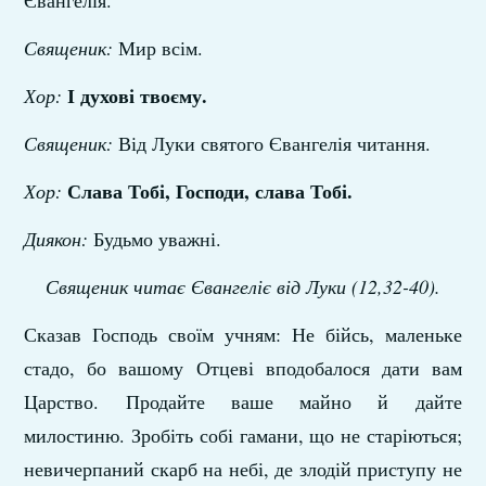
Євангелія.
Священик:
Мир всім.
І духові твоєму
.
Хор:
Священик:
Від Луки святого Євангелія читання.
Слава Тобі, Господи, слава Тобі.
Хор:
Диякон:
Будьмо уважні.
Священик читає Євангеліє від Луки (
12,32-40).
Сказав Господь своїм учням: Не бійсь, маленьке
стадо, бо вашому Отцеві вподобалося дати вам
Царство. Продайте ваше майно й дайте
милостиню. Зробіть собі гамани, що не старіються;
невичерпаний скарб на небі, де злодій приступу не