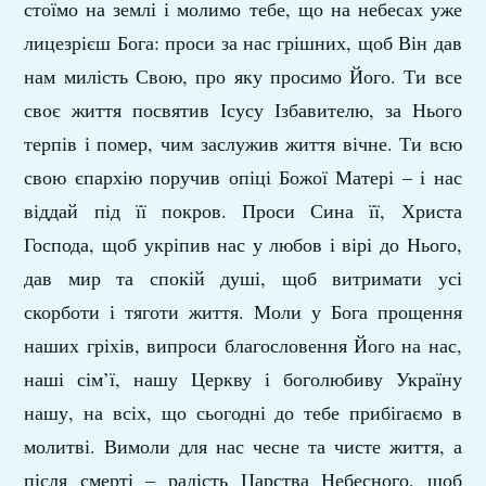
стоїмо на землі і молимо тебе, що на небесах уже
лицезрієш Бога: проси за нас грішних, щоб Він дав
нам милість Свою, про яку просимо Його. Ти все
своє життя посвятив Ісусу Ізбавителю, за Нього
терпів і помер, чим заслужив життя вічне. Ти всю
свою єпархію поручив опіці Божої Матері – і нас
віддай під її покров. Проси Сина її, Христа
Господа, щоб укріпив нас у любов і вірі до Нього,
дав мир та спокій душі, щоб витримати усі
скорботи і тяготи життя. Моли у Бога прощення
наших гріхів, випроси благословення Його на нас,
наші сім’ї, нашу Церкву і боголюбиву Україну
нашу, на всіх, що сьогодні до тебе прибігаємо в
молитві. Вимоли для нас чесне та чисте життя, а
після смерті – радість Царства Небесного, щоб