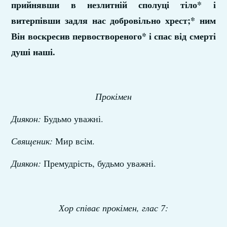
прийнявши в незлитній сполуці тіло* і
витерпівши задля нас добровільно хрест;* ним
Він воскресив первоствореного* і спас від смерті
душі наші.
Прокімен
Диякон:
Будьмо уважні.
Священик:
Мир всім.
Диякон:
Премудрість, будьмо уважні.
Хор співає прокімен, глас 7: