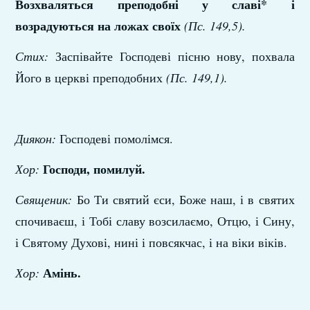
Возхваляться преподобні у славі* і
возрадуються на ложах своїх
(Пс. 149,5).
Стих:
Заспівайте Господеві пісню нову, похвала
Його в церкві преподобних
(Пс. 149,1).
Диякон:
Господеві помолімся.
Господи, помилуй.
Хор:
Священик:
Бо Ти святий єси, Боже наш, і в святих
спочиваєш, і Тобі славу возсилаємо, Отцю, і Сину,
і Святому Духові, нині і повсякчас, і на віки віків.
Амінь.
Хор: