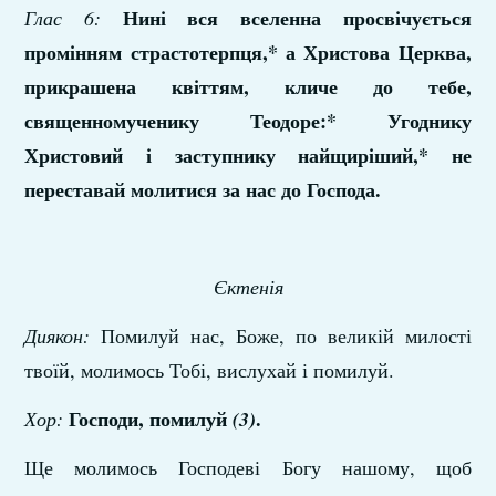
Нині вся вселенна просвічується
Глас 6:
промінням страстотерпця,* а Христова Церква,
прикрашена квіттям, кличе до тебе,
священномученику Теодоре:* Угоднику
Христовий і заступнику найщиріший,* не
переставай молитися за нас до Господа.
Єктенія
Диякон:
Помилуй нас, Боже, по великій милості
твоїй, молимось Тобі, вислухай і помилуй.
Господи, помилуй
.
Хор:
(3)
Ще молимось Господеві Богу нашому, щоб