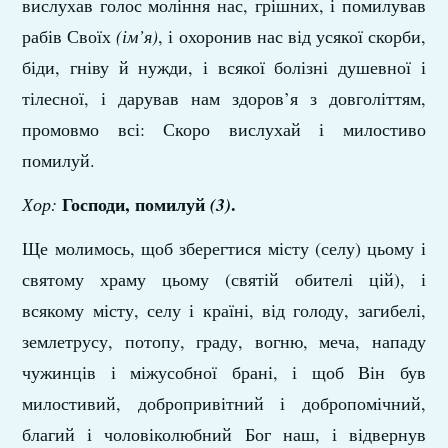
вислухав голос моління нас, грішних, і помилував
рабів Своїх
(ім’я)
, і охоронив нас від усякої скорби,
біди, гніву й нужди, і всякої болізні душевної і
тілесної, і дарував нам здоров’я з довголіттям,
промовмо всі: Скоро вислухай і милостиво
помилуй.
Господи, помилуй
.
Хор:
(3)
Ще молимось, щоб зберегтися місту (селу) цьому і
святому храму цьому (святій обителі цій), і
всякому місту, селу і країні, від голоду, загибелі,
землетрусу, потопу, граду, вогню, меча, нападу
чужинців і міжусобної брані, і щоб Він був
милостивий, добропривітний і добропомічний,
благий і чоловіколюбний Бог наш, і відвернув