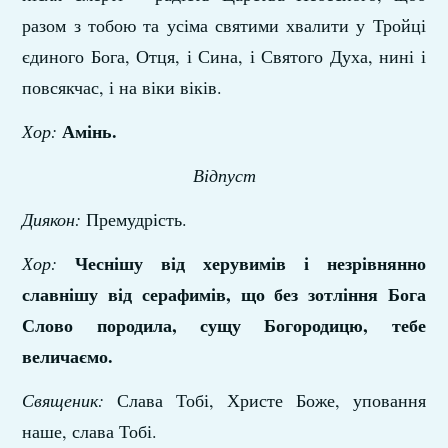
разом з тобою та усіма святими хвалити у Тройці
єдиного Бога, Отця, і Сина, і Святого Духа, нині і
повсякчас, і на віки віків.
Амінь.
Хор:
Відпуст
Диякон:
Премудрість.
Чеснішу від херувимів і незрівнянно
Хор:
славнішу від серафимів, що без зотління Бога
Слово породила, сущу Богородицю, тебе
величаємо.
Священик:
Слава Тобі, Христе Боже, уповання
наше, слава Тобі.