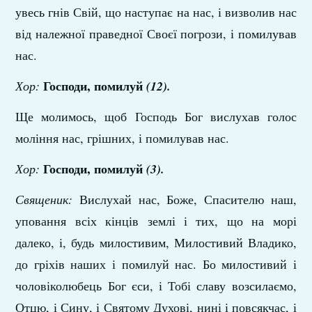
увесь гнів Свій, що наступає на нас, і визволив нас
від належної праведної Своєї погрози, і помилував
нас.
Господи, помилуй
Хор:
(12).
Ще молимось, щоб Господь Бог вислухав голос
моління нас, грішних, і помилував нас.
Господи, помилуй
Хор:
(3).
Священик:
Вислухай нас, Боже, Спасителю наш,
уповання всіх кінців землі і тих, що на морі
далеко, і, будь милостивим, Милостивий Владико,
до гріхів наших і помилуй нас. Бо милостивий і
чоловіколюбець Бог єси, і Тобі славу возсилаємо,
Отцю, і Сину, і Святому Духові, нині і повсякчас, і