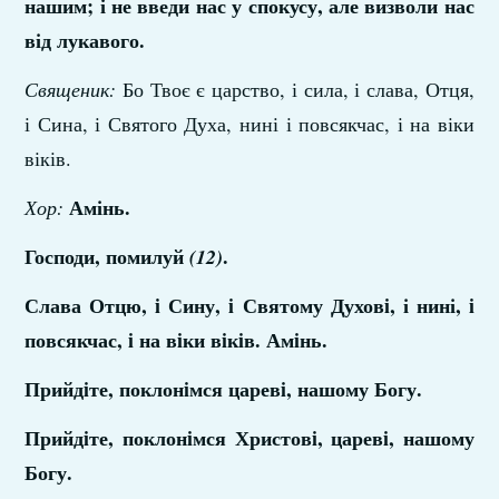
нашим; і не введи нас у спокусу, але визволи нас
від лукавого.
Священик:
Бо Твоє є царство, і сила, і слава, Отця,
і Сина, і Святого Духа, нині і повсякчас, і на віки
віків.
Амінь.
Хор:
Господи, помилуй
.
(12)
Слава Отцю, i Сину, i Святому Духовi, і нині, i
повсякчас, i на вiки вiкiв. Амiнь.
Прийдiте, поклонiмся царевi, нашому Богу.
Прийдiте, поклонiмся Христовi, царевi, нашому
Богу.