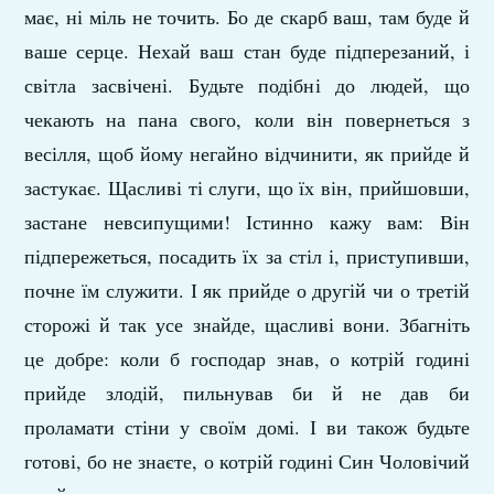
має, ні міль не точить. Бо де скарб ваш, там буде й
ваше серце. Нехай ваш стан буде підперезаний, і
світла засвічені. Будьте подібні до людей, що
чекають на пана свого, коли він повернеться з
весілля, щоб йому негайно відчинити, як прийде й
застукає. Щасливі ті слуги, що їх він, прийшовши,
застане невсипущими! Істинно кажу вам: Він
підпережеться, посадить їх за стіл і, приступивши,
почне їм служити. І як прийде о другій чи о третій
сторожі й так усе знайде, щасливі вони. Збагніть
це добре: коли б господар знав, о котрій годині
прийде злодій, пильнував би й не дав би
проламати стіни у своїм домі. І ви також будьте
готові, бо не знаєте, о котрій годині Син Чоловічий