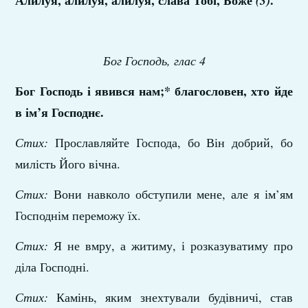
Алилуя, алилуя, алилуя, слава Тобі, Боже
.
(3)
Бог Господь, глас 4
Бог Господь і явився нам;* благословен, хто йде
в ім’я Господнє.
Стих:
Прославляйте Господа, бо Він добрий, бо
милість Його вічна.
Стих:
Вони навколо обступили мене, але я ім’ям
Господнім переможу їх.
Стих:
Я не вмру, а житиму, і розказуватиму про
діла Господні.
Стих:
Камінь, яким знехтували будівничі, став