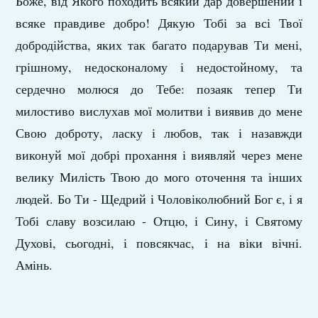
Боже, від Якого походить всякий дар довершений і
всяке правдиве добро! Дякую Тобі за всі Твої
добродійства, яких так багато подарував Ти мені,
грішному, недосконалому і недостойному, та
сердечно молюся до Тебе: позаяк тепер Ти
милостиво вислухав мої молитви і виявив до мене
Свою доброту, ласку і любов, так і назавжди
виконуй мої добрі прохання і виявляй через мене
велику Милість Твою до мого оточення та інших
людей. Бо Ти - Щедрий і Чоловіколюбний Бог є, і я
Тобі славу возсилаю - Отцю, і Сину, і Святому
Духові, сьогодні, і повсякчас, і на віки вічні.
Амінь.