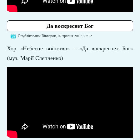
Да воскреснет Бог
Опубліковано: Вівторок, 07 травня 2019, 22:12
Хор «Небесне воїнство» - «Да воскреснет Бог»
(муз. Марії Слєпченко)