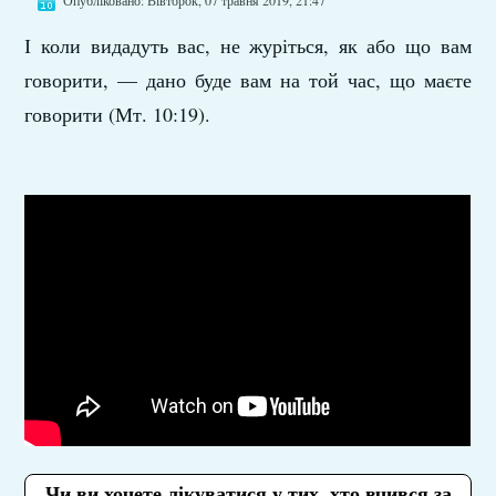
Опубліковано: Вівторок, 07 травня 2019, 21:47
І коли видадуть вас, не журіться, як або що вам
говорити, — дано буде вам на той час, що маєте
говорити (Мт. 10:19).
Чи ви хочете лікуватися у тих, хто вчився за