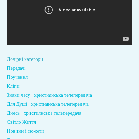
Дочірні категорії
Передачі
Поучення
Кліпи
Знаки часу - християнська телепередача
Для Душі - християнська телепередача
Днесь - християнська телепередача
Світло Життя
Новини і сюжети