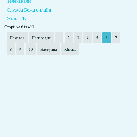
Телеканали
Служба Божа онлайн
Живе ТВ
Сторінка 6 із 423
Початок
Попередня
1
2
3
4
5
6
7
8
9
10
Наступна
Кінець