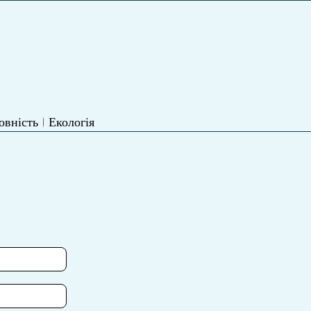
овність
Екологія