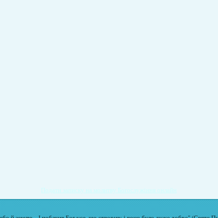
Подати записку на молитву Богослужіння онлайн
бо й землю... І побачив Бог усе, що створив: і воно було дуже добре" (Святе П