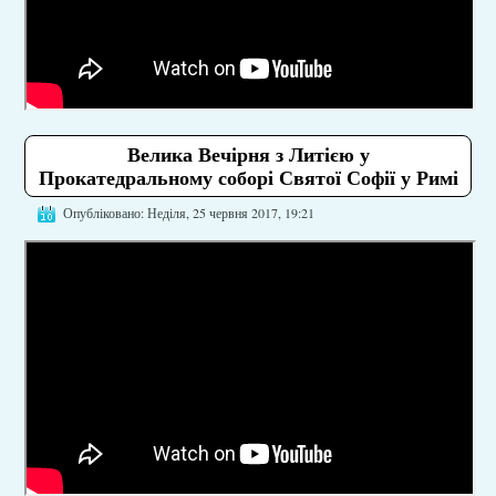
Велика Вечірня з Литією у
Прокатедральному соборі Святої Софії у Римі
Опубліковано: Неділя, 25 червня 2017, 19:21