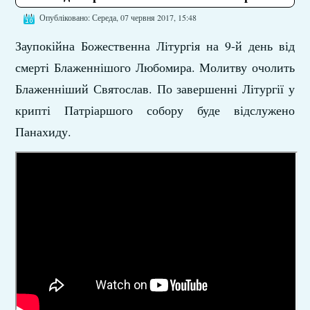
Опубліковано: Середа, 07 червня 2017, 15:48
Заупокійна Божественна Літургія на 9-й день від
смерті Блаженнішого Любомира. Молитву очолить
Блаженніший Святослав. По завершенні Літургії у
крипті Патріаршого собору буде відслужено
Панахиду.