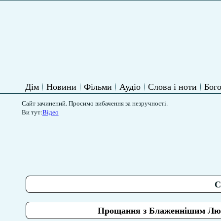
Дім
Новини
Фільми
Аудіо
Слова і ноти
Бого
Сайт зачинений. Просимо вибачення за незручності.
Ви тут:
Відео
С
Прощання з Блаженнішим Любо