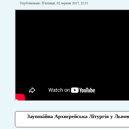
Опубліковано: П'ятниця, 02 червня 2017, 22:51
Заупокійна Архиєрейська Літургія у Льво