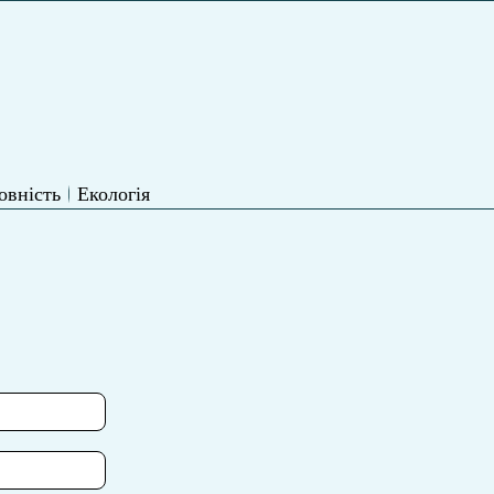
овність
Екологія