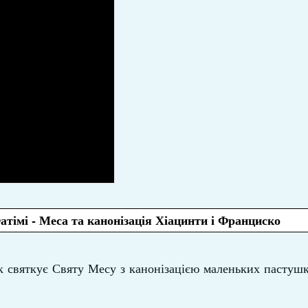
атімі - Меса та канонізація Хіацинти і Франциско
 святкує Святу Месу з канонізацією маленьких пастушк