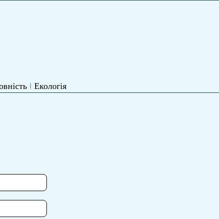
овність
Екологія