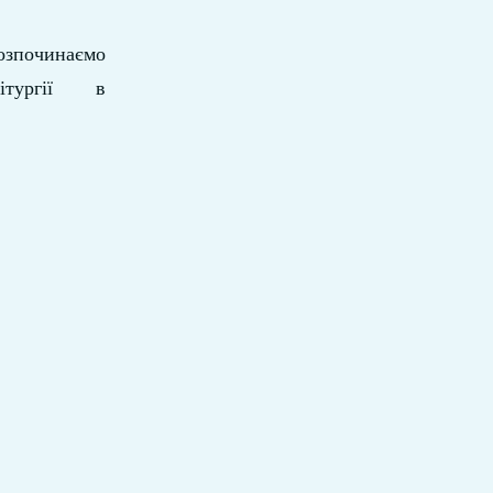
озпочинаємо
ітургії в