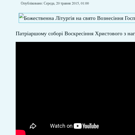
Опубліковано: Середа, 20 травня 2015, 01:00
Патріаршому соборі Воскресіння Христового з наг