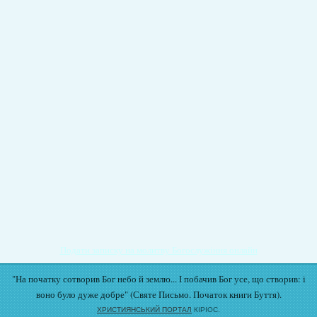
Подати записку на молитву Богослужіння онлайн
"На початку сотворив Бог небо й землю... І побачив Бог усе, що створив: і
воно було дуже добре" (Святе Письмо. Початок книги Буття).
ХРИСТИЯНСЬКИЙ ПОРТАЛ
КІРІОС.