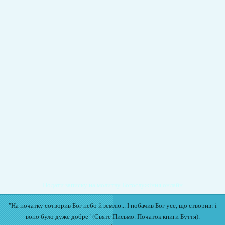
Подати записку на молитву Богослужіння онлайн
"На початку сотворив Бог небо й землю... І побачив Бог усе, що створив: і
воно було дуже добре" (Святе Письмо. Початок книги Буття).