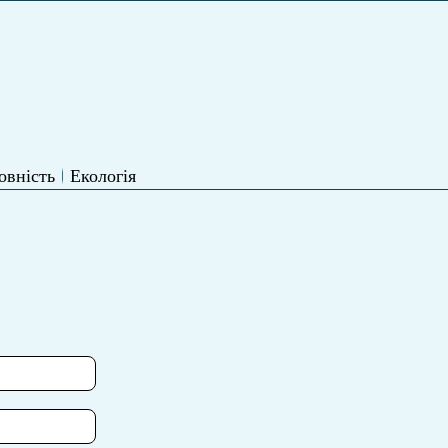
овність
Екологія