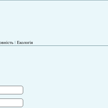
овність
Екологія