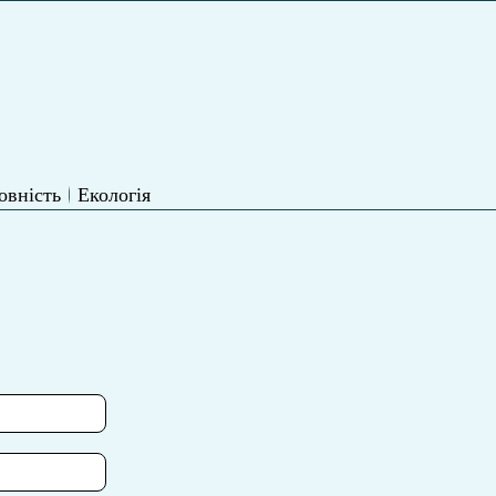
овність
Екологія