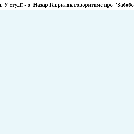
а. У студії - о. Назар Гавриляк говоритиме про "Забоб