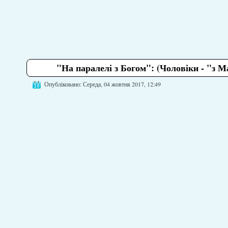
"На паралелі з Богом": (Чоловіки - "з Мар
Опубліковано: Середа, 04 жовтня 2017, 12:49